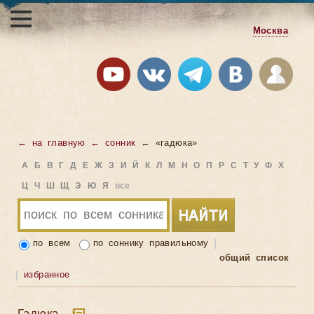
Москва
← на главную
← сонник
← «гадюка»
А
Б
В
Г
Д
Е
Ж
З
И
Й
К
Л
М
Н
О
П
Р
С
Т
У
Ф
Х
Ц
Ч
Ш
Щ
Э
Ю
Я
все
по всем
по соннику правильному
общий список
избранное
Гадюка