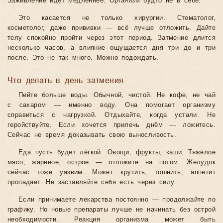
Заживление идёт медленнее. Организм будто не в себе.
Это касается не только хирургии. Стоматолог,
косметолог, даже прививки — всё лучше отложить. Дайте
телу спокойно пройти через этот период. Затмение длится
несколько часов, а влияние ощущается дня три до и три
после. Это не так много. Можно подождать.
Что делать в день затмения
Пейте больше воды. Обычной, чистой. Не кофе, не чай
с сахаром — именно воду. Она помогает организму
справиться с нагрузкой. Отдыхайте, когда устали. Не
геройствуйте. Если хочется прилечь днём — ложитесь.
Сейчас не время доказывать свою выносливость.
Еда пусть будет лёгкой. Овощи, фрукты, каши. Тяжёлое
мясо, жареное, острое — отложите на потом. Желудок
сейчас тоже уязвим. Может крутить, тошнить, аппетит
пропадает. Не заставляйте себя есть через силу.
Если принимаете лекарства постоянно — продолжайте по
графику. Но новые препараты лучше не начинать без острой
необходимости. Реакция организма может быть