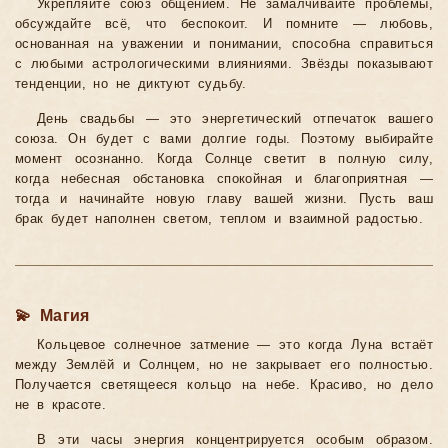
Укрепляйте союз общением. Не замалчивайте проблемы,
обсуждайте всё, что беспокоит. И помните — любовь,
основанная на уважении и понимании, способна справиться
с любыми астрологическими влияниями. Звёзды показывают
тенденции, но не диктуют судьбу.
День свадьбы — это энергетический отпечаток вашего
союза. Он будет с вами долгие годы. Поэтому выбирайте
момент осознанно. Когда Солнце светит в полную силу,
когда небесная обстановка спокойная и благоприятная —
тогда и начинайте новую главу вашей жизни. Пусть ваш
брак будет наполнен светом, теплом и взаимной радостью.
💫 Магия
Кольцевое солнечное затмение — это когда Луна встаёт
между Землёй и Солнцем, но не закрывает его полностью.
Получается светящееся кольцо на небе. Красиво, но дело
не в красоте.
В эти часы энергия концентрируется особым образом.