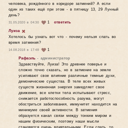
человека, рождённого в коридоре затмений? А если
один из таких ещё при этом - в пятницу 13, 29 Лунный
день?
1
ответить
31.05.2020 в 04:30
Луиза
Хотелось бы узнать вот что - почему нельзя спать во
время затмения?
1
14.08.2018 в 17:48
Рафаэль
- администратор
Здравствуйте, Луиза! Это древнее поверье и
сложно точно сказать, но в затмение на земле
усиливают свое влияние различные темные духи,
демонические существа. В теле всех живых
существ жизненная энергия замедляет свое
движение, все клетки тела испытывают стресс,
снижается работоспособность разума, могут
обостриться заболевания, иммунитет находится на
минимуме своей активности. В затмения
образуется канал связи между тонким миром и
нашим физическим, поэтому наши мысли
становятся очень влиятельными. Если спать, то