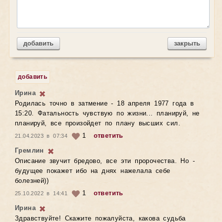
добавить
закрыть
добавить
Ирина
Родилась точно в затмение - 18 апреля 1977 года в
15:20. Фатальность чувствую по жизни... планируй, не
планируй, все произойдет по плану высших сил.
1
ответить
21.04.2023 в 07:34
Гремлин
Описание звучит бредово, все эти пророчества. Но -
будущее покажет ибо на днях нажелала себе
болезней))
1
ответить
25.10.2022 в 14:41
Ирина
Здравствуйте! Скажите пожалуйста, какова судьба