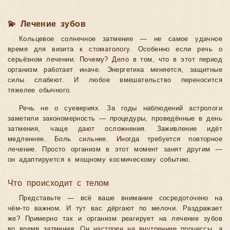
💫 Лечение зубов
Кольцевое солнечное затмение — не самое удачное
время для визита к стоматологу. Особенно если речь о
серьёзном лечении. Почему? Дело в том, что в этот период
организм работает иначе. Энергетика меняется, защитные
силы слабеют. И любое вмешательство переносится
тяжелее обычного.
Речь не о суевериях. За годы наблюдений астрологи
заметили закономерность — процедуры, проведённые в день
затмения, чаще дают осложнения. Заживление идёт
медленнее. Боль сильнее. Иногда требуется повторное
лечение. Просто организм в этот момент занят другим —
он адаптируется к мощному космическому событию.
Что происходит с телом
Представьте — всё ваше внимание сосредоточено на
чём-то важном. И тут вас дёргают по мелочи. Раздражает
же? Примерно так и организм реагирует на лечение зубов
во время затмения. Он настроен на внутренние процессы, а