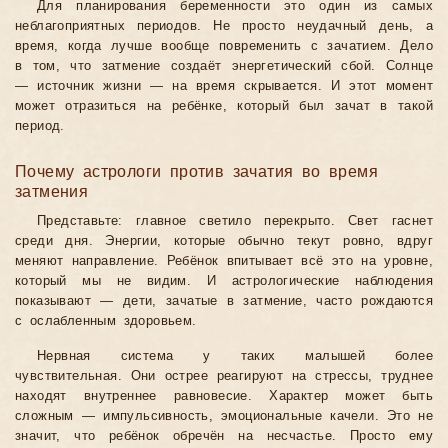
Для планирования беременности это один из самых
неблагоприятных периодов. Не просто неудачный день, а
время, когда лучше вообще повременить с зачатием. Дело
в том, что затмение создаёт энергетический сбой. Солнце
— источник жизни — на время скрывается. И этот момент
может отразиться на ребёнке, который был зачат в такой
период.
Почему астрологи против зачатия во время
затмения
Представьте: главное светило перекрыто. Свет гаснет
среди дня. Энергии, которые обычно текут ровно, вдруг
меняют направление. Ребёнок впитывает всё это на уровне,
который мы не видим. И астрологические наблюдения
показывают — дети, зачатые в затмение, часто рождаются
с ослабленным здоровьем.
Нервная система у таких малышей более
чувствительная. Они острее реагируют на стрессы, труднее
находят внутреннее равновесие. Характер может быть
сложным — импульсивность, эмоциональные качели. Это не
значит, что ребёнок обречён на несчастье. Просто ему