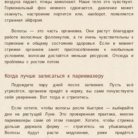
воздуха падает, птицы замолкают. Наше тело это чувствует.
Гормональный фон немного сдвигается, давление может
скакнуть, настроение портится или, наоборот, появляется
странная эйфория.
Волосы — это часть организма. Они растут благодаря
работе волосяных фолликулов, а те очень чувствительны к
гормонам и общему состоянию здоровья. Если в момент
стрижки организм занят приспособлением к необычным
условиям, волосам достаётся меньше ресурсов. Отсюда и
проблемы с ростом потом.
Когда лучше записаться к парикмахеру
Подождите пару дней после затмения. Пусть всё
утрясётся, организм придёт в норму, вы сами почувствуете
себя увереннее. Вот тогда и стригитесь.
Если хотите, чтобы волосы росли быстрее — выбирайте
дни на растущей Луне. Это проверенная практика, многие
парикмахеры сами об этом говорят. Хотите, чтобы стрижка
дольше держала форму — стригитесь на убывающей.
Волосы будут расти медленнее, реже придётся