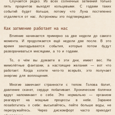
Случается редко. Из всех солнечных затмений только
пять процентов выходят кольцевыми. С годами таких
событий будет больше, потому что Луна постепенно
отдаляется от нас. Астрономы это подтверждают.
Как затмение работает на нас
Влияние начинается примерно за две недели до самого
момента. И продолжается ещё недели две после. В это
время закладываются события, которые потом будут
разворачиваться месяцами, а то и годами.
То, о чём вы думаете в эти дни, имеет вес. Не
мимолётные фантазии, а настоящие желания — вот что
работает. Когда хотите чего-то всерьёз, это получает
энергию для воплощения.
Многие замечают странности с телом. Голова болит,
давление скачет, сердце побаливает. Хронические болячки
вдруг напоминают о себе. Это нормально — организм
реагирует на мощные процессы в небе. Заранее
позаботьтесь о себе: высыпайтесь, пейте больше воды, не
перегружайтесь. Через дискомфорт часто приходит