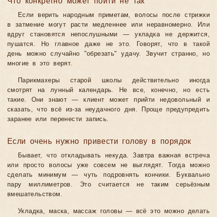
Что конкретно может пойти не так
Если верить народным приметам, волосы после стрижки
в затмение могут расти медленнее или неравномерно. Или
вдруг становятся непослушными — укладка не держится,
пушатся. Но главное даже не это. Говорят, что в такой
день можно случайно "обрезать" удачу. Звучит странно, но
многие в это верят.
Парикмахеры старой школы действительно иногда
смотрят на лунный календарь. Не все, конечно, но есть
такие. Они знают — клиент может прийти недовольный и
сказать, что всё из-за неудачного дня. Проще предупредить
заранее или перенести запись.
Если очень нужно привести голову в порядок
Бывает, что откладывать некуда. Завтра важная встреча
или просто волосы уже совсем не выглядят. Тогда можно
сделать минимум — чуть подровнять кончики. Буквально
пару миллиметров. Это считается не таким серьёзным
вмешательством.
Укладка, маска, массаж головы — всё это можно делать