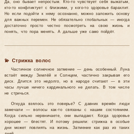
Да, оно бывает непростым. Кто-то чувствует себя выжатым,
кто-то конфликтует с близкими, у кого-то здоровье барахлит.
Но если подойти к нему осознанно, можно заложить основу
для важных перемен. Не обязательно глобальных — иногда
достаточно просто честно посмотреть на свою жизнь и
понять, что пора менять. А дальше уже само пойдёт.
💫 Стрижка волос
Частичное солнечное затмение — день особенный. Луна
встаёт между Землёй и Солнцем, частично закрывая его
диск. Длится это недолго, но в народе считают — в эти
часы лучше ничего кардинального не делать. В том числе
не стричься.
Откуда взялось это поверье? С давних времён люди
замечали — волосы как-то связаны с нашим состоянием.
Когда сильно нервничаете, они выпадают. Когда здоровье
хорошее — блестят. И потому решили: стрижка в особые
дни может повлиять на жизнь. Затмение как раз из таких
дней.