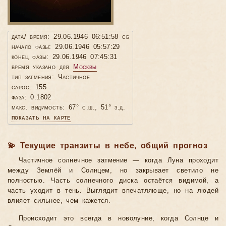
дата/ время: 29.06.1946 06:51:58 сб
начало фазы: 29.06.1946 05:57:29
конец фазы: 29.06.1946 07:45:31
время указано для
Москвы
тип затмения: Частичное
сарос: 155
фаза: 0.1802
макс. видимость: 67° с.ш., 51° з.д.
показать на карте
💫 Текущие транзиты в небе, общий прогноз
Частичное солнечное затмение — когда Луна проходит
между Землёй и Солнцем, но закрывает светило не
полностью. Часть солнечного диска остаётся видимой, а
часть уходит в тень. Выглядит впечатляюще, но на людей
влияет сильнее, чем кажется.
Происходит это всегда в новолуние, когда Солнце и