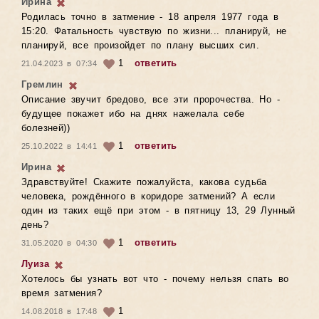
Ирина
Родилась точно в затмение - 18 апреля 1977 года в
15:20. Фатальность чувствую по жизни... планируй, не
планируй, все произойдет по плану высших сил.
1
ответить
21.04.2023 в 07:34
Гремлин
Описание звучит бредово, все эти пророчества. Но -
будущее покажет ибо на днях нажелала себе
болезней))
1
ответить
25.10.2022 в 14:41
Ирина
Здравствуйте! Скажите пожалуйста, какова судьба
человека, рождённого в коридоре затмений? А если
один из таких ещё при этом - в пятницу 13, 29 Лунный
день?
1
ответить
31.05.2020 в 04:30
Луиза
Хотелось бы узнать вот что - почему нельзя спать во
время затмения?
1
14.08.2018 в 17:48