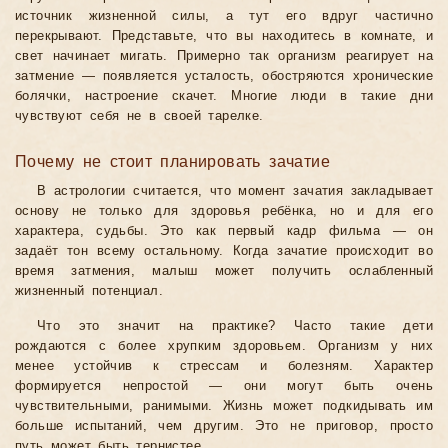
источник жизненной силы, а тут его вдруг частично
перекрывают. Представьте, что вы находитесь в комнате, и
свет начинает мигать. Примерно так организм реагирует на
затмение — появляется усталость, обостряются хронические
болячки, настроение скачет. Многие люди в такие дни
чувствуют себя не в своей тарелке.
Почему не стоит планировать зачатие
В астрологии считается, что момент зачатия закладывает
основу не только для здоровья ребёнка, но и для его
характера, судьбы. Это как первый кадр фильма — он
задаёт тон всему остальному. Когда зачатие происходит во
время затмения, малыш может получить ослабленный
жизненный потенциал.
Что это значит на практике? Часто такие дети
рождаются с более хрупким здоровьем. Организм у них
менее устойчив к стрессам и болезням. Характер
формируется непростой — они могут быть очень
чувствительными, ранимыми. Жизнь может подкидывать им
больше испытаний, чем другим. Это не приговор, просто
путь может быть тернистее.