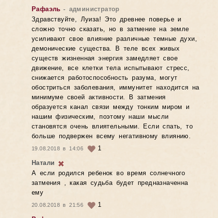
Рафаэль
- администратор
Здравствуйте, Луиза! Это древнее поверье и
сложно точно сказать, но в затмение на земле
усиливают свое влияние различные темные духи,
демонические существа. В теле всех живых
существ жизненная энергия замедляет свое
движение, все клетки тела испытывают стресс,
снижается работоспособность разума, могут
обостриться заболевания, иммунитет находится на
минимуме своей активности. В затмения
образуется канал связи между тонким миром и
нашим физическим, поэтому наши мысли
становятся очень влиятельными. Если спать, то
больше подвержен всему негативному влиянию.
1
19.08.2018 в 14:06
Натали
А если родился ребенок во время солнечного
затмения , какая судьба будет предназначенна
ему
1
20.08.2018 в 21:56