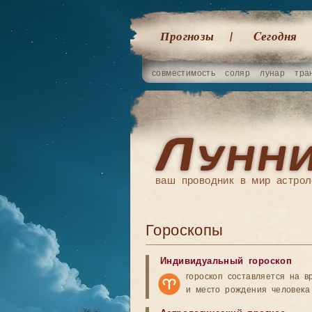
Прогнозы
Cегодня
совместимость
соляр
лунар
тра
ваш проводник в мир астрол
Гороскопы
Индивидуальный гороскоп
гороскоп составляется на в
и место рождения человека