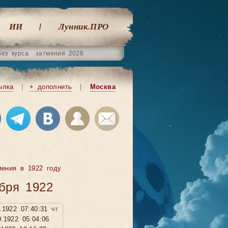
ИИ
Лунник.ПРО
без курса
затмения 2026
ылка
|
+ дополнить
|
Москва
мения в 1922 году
бря 1922
9.1922 07:40:31 чт
9.1922 05:04:06