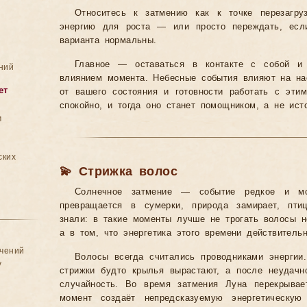
Относитесь к затмению как к точке перезагру
энергию для роста — или просто переждать, если
варианта нормальны.
Главное — оставаться в контакте с собой и
ний
влиянием момента. Небесные события влияют на на
ет
от вашего состояния и готовности работать с этим
спокойно, и тогда оно станет помощником, а не ист
м
ских
💫 Стрижка волос
Солнечное затмение — событие редкое и м
превращается в сумерки, природа замирает, пти
знали: в такие моменты лучше не трогать волосы н
а в том, что энергетика этого времени действитель
ачений
Волосы всегда считались проводниками энергии
у
стрижки будто крылья вырастают, а после неудач
случайность. Во время затмения Луна перекрывае
момент создаёт непредсказуемую энергетическую