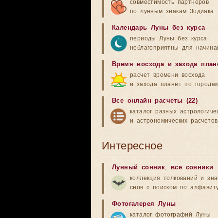
совместимость партнеров
по лунным знакам Зодиака
Календарь Луны без курса
периоды Луны без курса
неблагоприятны для начина
Время восхода и захода план
расчет времени восхода
и захода планет по города
Все онлайн расчеты (22)
каталог разных астрологиче
и астрономических расчетов
Интересное
Лунный сонник
,
все сонники
коллекция толкований и зн
снов с поиском по алфавит
Фотогалерея Луны
каталог фотографий Луны