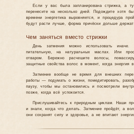
Если у вас была запланирована стрижка, а т
перенесите на несколько дней. Подождите хотя б
времени энергетика выровняется, и процедура про
будут расти лучше, форма причёски дольше держат
Чем заняться вместо стрижки
День затмения можно использовать иначе
питательную, на натуральных маслах. Или про
отваром. Бережно расчешите волосы, помассир
защитные свойства волос в момент, когда энергия в
Затмение вообще не время для внешних пере
работы — подумать о жизни, помедитировать, разоб
паузу, чтобы мы остановились и посмотрели внут
позже, когда всё успокоится.
Прислушивайтесь к природным циклам. Наши пр
и знали, когда что делать. Затмение пройдёт, а в
они сохранят силу и здоровье, а не впитают энерги