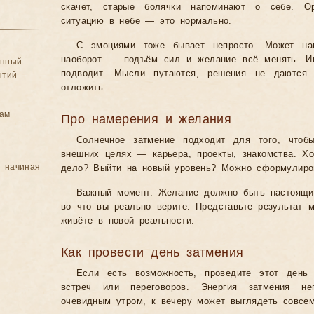
скачет, старые болячки напоминают о себе. О
ситуацию в небе — это нормально.
С эмоциями тоже бывает непросто. Может нак
наоборот — подъём сил и желание всё менять. Ин
анный
подводит. Мысли путаются, решения не даются
ытий
отложить.
цам
Про намерения и желания
Солнечное затмение подходит для того, чтоб
внешних целях — карьера, проекты, знакомства. Хо
, начиная
дело? Выйти на новый уровень? Можно сформулиров
Важный момент. Желание должно быть настоящим
во что вы реально верите. Представьте результат 
живёте в новой реальности.
Как провести день затмения
Если есть возможность, проведите этот день
встреч или переговоров. Энергия затмения не
очевидным утром, к вечеру может выглядеть совсем