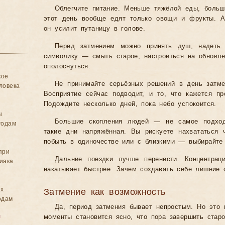
Облегчите питание. Меньше тяжёлой еды, больш
этот день вообще едят только овощи и фрукты. 
он усилит путаницу в голове.
Перед затмением можно принять душ, надеть
символику — смыть старое, настроиться на обновле
ополоснуться.
кое
Не принимайте серьёзных решений в день затме
ловека
Восприятие сейчас подводит, и то, что кажется пр
Подождите несколько дней, пока небо успокоится.
ы
Большие скопления людей — не самое подход
годам
такие дни напряжённая. Вы рискуете нахвататься 
побыть в одиночестве или с близкими — выбирайте 
при
Дальние поездки лучше перенести. Концентрац
иака
накатывает быстрее. Зачем создавать себе лишние 
ых
Затмение как возможность
одам
Да, период затмения бывает непростым. Но это 
в
моменты становится ясно, что пора завершить старо