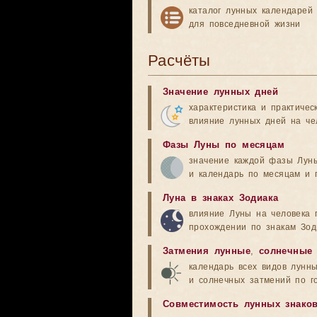
каталог лунных календарей
для повседневной жизни
Расчёты
Значение лунных дней
характеристика и практичес
влияние лунных дней на че
Фазы Луны по месяцам
значение каждой фазы Лун
и календарь по месяцам и 
Луна в знаках Зодиака
влияние Луны на человека 
прохождении по знакам Зод
Затмения лунные
,
солнечные
календарь всех видов лунн
и солнечных затмений по г
Совместимость лунных знако