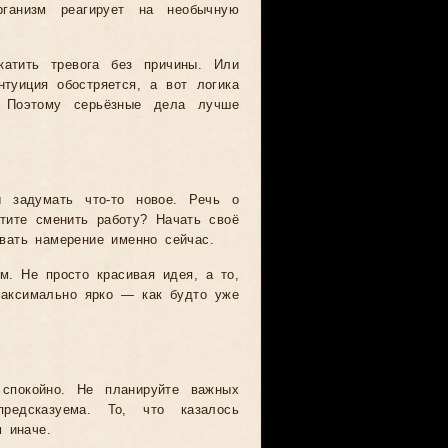
рганизм реагирует на необычную
атить тревога без причины. Или
туиция обостряется, а вот логика
. Поэтому серьёзные дела лучше
ы задумать что-то новое. Речь о
тите сменить работу? Начать своё
ать намерение именно сейчас.
. Не просто красивая идея, а то,
максимально ярко — как будто уже
 спокойно. Не планируйте важных
предсказуема. То, что казалось
 иначе.