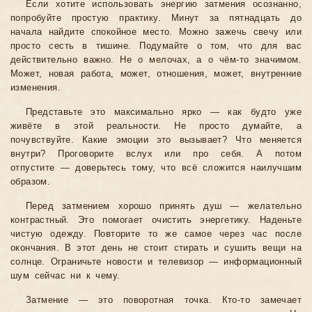
Если хотите использовать энергию затмения осознанно,
попробуйте простую практику. Минут за пятнадцать до
начала найдите спокойное место. Можно зажечь свечу или
просто сесть в тишине. Подумайте о том, что для вас
действительно важно. Не о мелочах, а о чём-то значимом.
Может, новая работа, может, отношения, может, внутренние
изменения.
Представьте это максимально ярко — как будто уже
живёте в этой реальности. Не просто думайте, а
почувствуйте. Какие эмоции это вызывает? Что меняется
внутри? Проговорите вслух или про себя. А потом
отпустите — доверьтесь тому, что всё сложится наилучшим
образом.
Перед затмением хорошо принять душ — желательно
контрастный. Это помогает очистить энергетику. Наденьте
чистую одежду. Повторите то же самое через час после
окончания. В этот день не стоит стирать и сушить вещи на
солнце. Ограничьте новости и телевизор — информационный
шум сейчас ни к чему.
Затмение — это поворотная точка. Кто-то замечает