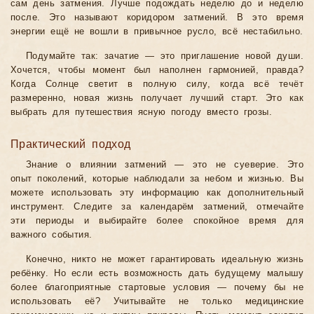
сам день затмения. Лучше подождать неделю до и неделю
после. Это называют коридором затмений. В это время
энергии ещё не вошли в привычное русло, всё нестабильно.
Подумайте так: зачатие — это приглашение новой души.
Хочется, чтобы момент был наполнен гармонией, правда?
Когда Солнце светит в полную силу, когда всё течёт
размеренно, новая жизнь получает лучший старт. Это как
выбрать для путешествия ясную погоду вместо грозы.
Практический подход
Знание о влиянии затмений — это не суеверие. Это
опыт поколений, которые наблюдали за небом и жизнью. Вы
можете использовать эту информацию как дополнительный
инструмент. Следите за календарём затмений, отмечайте
эти периоды и выбирайте более спокойное время для
важного события.
Конечно, никто не может гарантировать идеальную жизнь
ребёнку. Но если есть возможность дать будущему малышу
более благоприятные стартовые условия — почему бы не
использовать её? Учитывайте не только медицинские