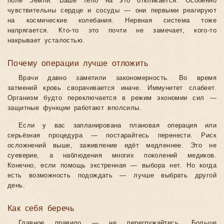
поле Земли. Ваше тело на это откликается. Особенно
чувствительны сердце и сосуды — они первыми реагируют
на космические колебания. Нервная система тоже
напрягается. Кто-то это почти не замечает, кого-то
накрывает усталостью.
Почему операции лучше отложить
Врачи давно заметили закономерность. Во время
затмений кровь сворачивается иначе. Иммунитет слабеет.
Организм будто переключается в режим экономии сил —
защитные функции работают вполсилы.
Если у вас запланирована плановая операция или
серьёзная процедура — постарайтесь перенести. Риск
осложнений выше, заживление идёт медленнее. Это не
суеверие, а наблюдения многих поколений медиков.
Конечно, если помощь экстренная — выбора нет. Но когда
есть возможность подождать — лучше выбрать другой
день.
Как себя беречь
Главное правило — не перегружайтесь. Больше