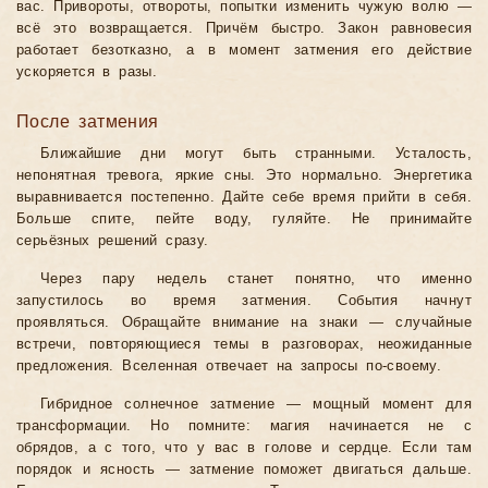
вас. Привороты, отвороты, попытки изменить чужую волю —
всё это возвращается. Причём быстро. Закон равновесия
работает безотказно, а в момент затмения его действие
ускоряется в разы.
После затмения
Ближайшие дни могут быть странными. Усталость,
непонятная тревога, яркие сны. Это нормально. Энергетика
выравнивается постепенно. Дайте себе время прийти в себя.
Больше спите, пейте воду, гуляйте. Не принимайте
серьёзных решений сразу.
Через пару недель станет понятно, что именно
запустилось во время затмения. События начнут
проявляться. Обращайте внимание на знаки — случайные
встречи, повторяющиеся темы в разговорах, неожиданные
предложения. Вселенная отвечает на запросы по-своему.
Гибридное солнечное затмение — мощный момент для
трансформации. Но помните: магия начинается не с
обрядов, а с того, что у вас в голове и сердце. Если там
порядок и ясность — затмение поможет двигаться дальше.