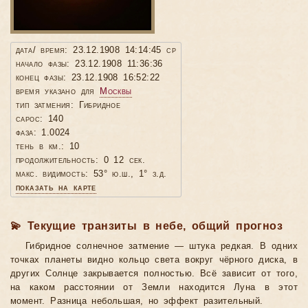
дата/ время: 23.12.1908 14:14:45 ср
начало фазы: 23.12.1908 11:36:36
конец фазы: 23.12.1908 16:52:22
время указано для
Москвы
тип затмения: Гибридное
сарос: 140
фаза: 1.0024
тень в км.: 10
продолжительность: 0 12 сек.
макс. видимость: 53° ю.ш., 1° з.д.
показать на карте
💫 Текущие транзиты в небе, общий прогноз
Гибридное солнечное затмение — штука редкая. В одних
точках планеты видно кольцо света вокруг чёрного диска, в
других Солнце закрывается полностью. Всё зависит от того,
на каком расстоянии от Земли находится Луна в этот
момент. Разница небольшая, но эффект разительный.