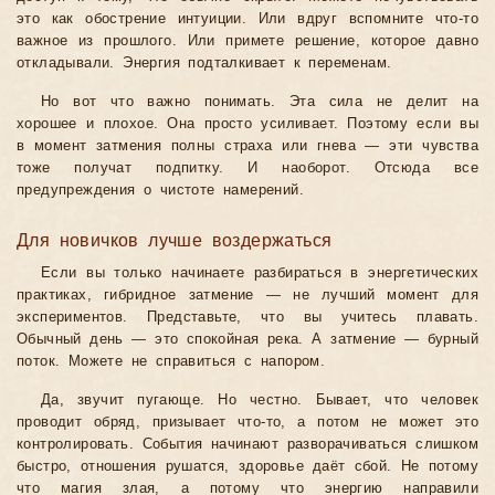
это как обострение интуиции. Или вдруг вспомните что-то
важное из прошлого. Или примете решение, которое давно
откладывали. Энергия подталкивает к переменам.
Но вот что важно понимать. Эта сила не делит на
хорошее и плохое. Она просто усиливает. Поэтому если вы
в момент затмения полны страха или гнева — эти чувства
тоже получат подпитку. И наоборот. Отсюда все
предупреждения о чистоте намерений.
Для новичков лучше воздержаться
Если вы только начинаете разбираться в энергетических
практиках, гибридное затмение — не лучший момент для
экспериментов. Представьте, что вы учитесь плавать.
Обычный день — это спокойная река. А затмение — бурный
поток. Можете не справиться с напором.
Да, звучит пугающе. Но честно. Бывает, что человек
проводит обряд, призывает что-то, а потом не может это
контролировать. События начинают разворачиваться слишком
быстро, отношения рушатся, здоровье даёт сбой. Не потому
что магия злая, а потому что энергию направили