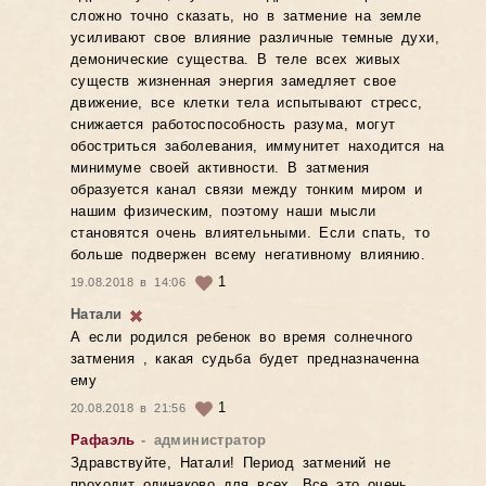
сложно точно сказать, но в затмение на земле
усиливают свое влияние различные темные духи,
демонические существа. В теле всех живых
существ жизненная энергия замедляет свое
движение, все клетки тела испытывают стресс,
снижается работоспособность разума, могут
обостриться заболевания, иммунитет находится на
минимуме своей активности. В затмения
образуется канал связи между тонким миром и
нашим физическим, поэтому наши мысли
становятся очень влиятельными. Если спать, то
больше подвержен всему негативному влиянию.
1
19.08.2018 в 14:06
Натали
А если родился ребенок во время солнечного
затмения , какая судьба будет предназначенна
ему
1
20.08.2018 в 21:56
Рафаэль
- администратор
Здравствуйте, Натали! Период затмений не
проходит одинаково для всех. Все это очень