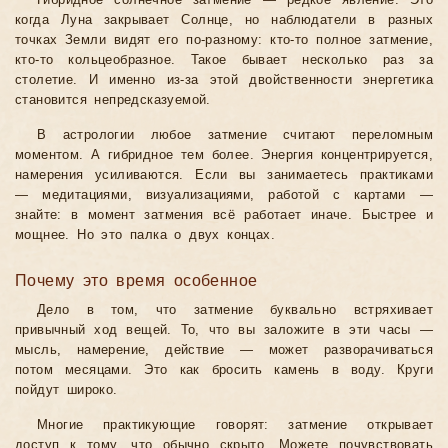
Гибридное солнечное затмение — редкое явление. Это
когда Луна закрывает Солнце, но наблюдатели в разных
точках Земли видят его по-разному: кто-то полное затмение,
кто-то кольцеобразное. Такое бывает несколько раз за
столетие. И именно из-за этой двойственности энергетика
становится непредсказуемой.
В астрологии любое затмение считают переломным
моментом. А гибридное тем более. Энергия концентрируется,
намерения усиливаются. Если вы занимаетесь практиками
— медитациями, визуализациями, работой с картами —
знайте: в момент затмения всё работает иначе. Быстрее и
мощнее. Но это палка о двух концах.
Почему это время особенное
Дело в том, что затмение буквально встряхивает
привычный ход вещей. То, что вы заложите в эти часы —
мысль, намерение, действие — может разворачиваться
потом месяцами. Это как бросить камень в воду. Круги
пойдут широко.
Многие практикующие говорят: затмение открывает
доступ к тому, что обычно скрыто. Можете почувствовать