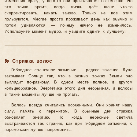
изменения сразу, у кого-то они проявляются постепенно. Но
это точно время, когда жизнь даёт шанс что-то
скорректировать, начать заново. Только не все этим
пользуются. Многие просто проживают день как обычно и
потом удивляются — почему ничего не изменилось.
Используйте момент мудро, и увидите сдвиги к лучшему.
💫 Стрижка волос
Гибридное солнечное затмение — редкое явление. Луна
закрывает Солнце так, что в разных точках Земли оно
выглядит по-разному. В одном месте полное, в другом
кольцеобразное. Энергетика этого дня необычная, и волосы
в такие моменты лучше не трогать.
Волосы всегда считались особенными. Они хранят нашу
силу, память о пережитом. В обычные дни стрижка
обновляет энергию. Но когда небесные светила
выстраиваются так странно, как при гибридном затмении, с
переменами лучше повременить.