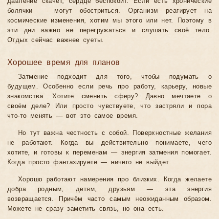
давление скачет, сердце беспокоит. Если есть хронические
болячки — могут обостриться. Организм реагирует на
космические изменения, хотим мы этого или нет. Поэтому в
эти дни важно не перегружаться и слушать своё тело.
Отдых сейчас важнее суеты.
Хорошее время для планов
Затмение подходит для того, чтобы подумать о
будущем. Особенно если речь про работу, карьеру, новые
знакомства. Хотите сменить сферу? Давно мечтаете о
своём деле? Или просто чувствуете, что застряли и пора
что-то менять — вот это самое время.
Но тут важна честность с собой. Поверхностные желания
не работают. Когда вы действительно понимаете, чего
хотите, и готовы к переменам — энергия затмения помогает.
Когда просто фантазируете — ничего не выйдет.
Хорошо работают намерения про близких. Когда желаете
добра родным, детям, друзьям — эта энергия
возвращается. Причём часто самым неожиданным образом.
Можете не сразу заметить связь, но она есть.