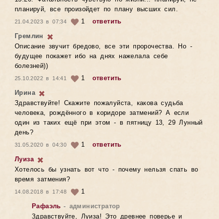
планируй, все произойдет по плану высших сил.
1
ответить
21.04.2023 в 07:34
Гремлин
Описание звучит бредово, все эти пророчества. Но -
будущее покажет ибо на днях нажелала себе
болезней))
1
ответить
25.10.2022 в 14:41
Ирина
Здравствуйте! Скажите пожалуйста, какова судьба
человека, рождённого в коридоре затмений? А если
один из таких ещё при этом - в пятницу 13, 29 Лунный
день?
1
ответить
31.05.2020 в 04:30
Луиза
Хотелось бы узнать вот что - почему нельзя спать во
время затмения?
1
14.08.2018 в 17:48
Рафаэль
- администратор
Здравствуйте, Луиза! Это древнее поверье и