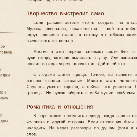
Творчество выстрелит само
Если раньше хотели что-то создать, но отк
Музыка, рисование, писательство — всё это пойд
вдруг появился талант, а потому что образы сам
высасывать из пальца.
кое
Многие в этот период начинают вести блог о
ловека
руки гитару, которая пылилась в углу. Или записы
просит выхода через творчество. Дайте ей это.
ы
С людьми станет проще. Точнее, вы начнёте и
годам
раньше казался закрытым. Можете стать человек
Слушать умеете хорошо, а сейчас это усилится. 
при
границы. Не нужно вбирать в себя чужие проблемы 
иака
Романтика и отношения
ых
В паре может наступить период, когда заново от
одам
человека с другой стороны. Если отношения были
наладить. Не через разговоры по душам (хотя и 
в
слов.