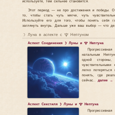
используете, тем сильнее становится.
Этот период — не про достижения и победы. О
то, чтобы стать чуть мягче, чуть чувствител
Используйте его для того, чтобы понять себя г
заглянуть внутрь. Дальше уже ваш выбор — что дел
☽ Луна в аспекте с ♆ Нептуном
Аспект Соединения ☽ Луны и ♆ Нептуна
Прогрессивна
натальным Непту
одной стороны,
чувствительными
легко потеряться
понять, где реа
сейчас..
далее →
Аспект Секстиля ☽ Луны и ♆ Нептуна
Прогрессивная