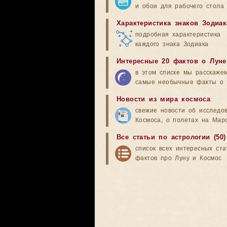
и обои для рабочего стола
Характеристика знаков Зодиак
подробная характеристика
каждого знака Зодиака
Интересные 20 фактов о Луне
в этом списке мы расскаже
самые необычные факты о 
Новости из мира космоса
свежие новости об исследо
Космоса, о полетах на Мар
Все статьи по астрологии (50)
список всех интересных ста
фактов про Луну и Космос