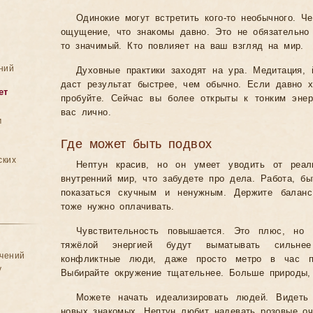
Одинокие могут встретить кого-то необычного. Ч
ощущение, что знакомы давно. Это не обязательно 
то значимый. Кто повлияет на ваш взгляд на мир.
ний
Духовные практики заходят на ура. Медитация, 
даст результат быстрее, чем обычно. Если давно х
ет
пробуйте. Сейчас вы более открыты к тонким эне
вас лично.
м
Где может быть подвох
ских
Нептун красив, но он умеет уводить от реал
внутренний мир, что забудете про дела. Работа, б
показаться скучным и ненужным. Держите баланс
тоже нужно оплачивать.
Чувствительность повышается. Это плюс, но
тяжёлой энергией будут выматывать сильне
ачений
конфликтные люди, даже просто метро в час 
у
Выбирайте окружение тщательнее. Больше природы,
Можете начать идеализировать людей. Видеть
новых знакомых. Нептун любит надевать розовые оч