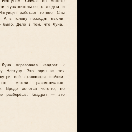
 Нептуном. Сейчас вы можете
али чувствительнее к людям и
Интуиция работает точнее. Сны
и. А в голову приходят мысли,
 было. Дело в том, что Луна..
я Луна образовала квадрат к
му Нептуну. Это один из тех
внутри всё становится зыбким.
ные, мысли расплывчатые,
е. Вроде хочется чего-то, но
е разберёшь. Квадрат — это