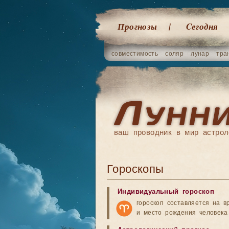
Прогнозы
Cегодня
совместимость
соляр
лунар
тра
ваш проводник в мир астрол
Гороскопы
Индивидуальный гороскоп
гороскоп составляется на в
и место рождения человека