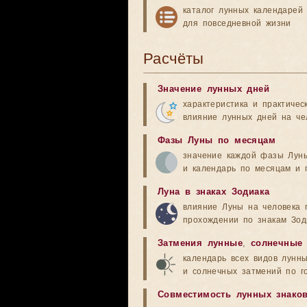
каталог лунных календарей
для повседневной жизни
Расчёты
Значение лунных дней
характеристика и практичес
влияние лунных дней на че
Фазы Луны по месяцам
значение каждой фазы Лун
и календарь по месяцам и 
Луна в знаках Зодиака
влияние Луны на человека 
прохождении по знакам Зод
Затмения лунные
,
солнечные
календарь всех видов лунн
и солнечных затмений по г
Совместимость лунных знако