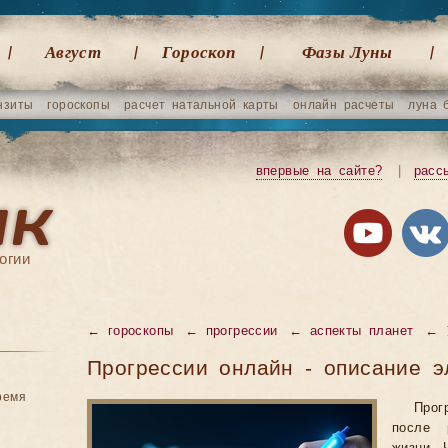
Август
Гороскоп
Фазы Луны
нзиты
гороскопы
расчет натальной карты
онлайн расчеты
луна 
впервые на сайте?
|
расс
огии
← гороскопы
← прогрессии
← аспекты планет
← 
Прогрессии онлайн - описание э
ремя
Прог
после 