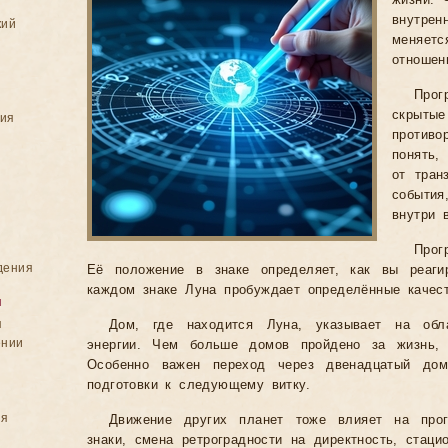
жизни. 
внутре
кий
меняет
отношен
Про
скрыты
ния
против
понять,
от тран
события
внутри 
Прог
дения
Её положение в знаке определяет, как вы реаги
каждом знаке Луна пробуждает определённые качест
я
я
Дом, где находится Луна, указывает на обла
ении
энергии. Чем больше домов пройдено за жизнь, 
Особенно важен переход через двенадцатый до
подготовки к следующему витку.
ия
Движение других планет тоже влияет на про
знаки, смена ретроградности на директность, стац