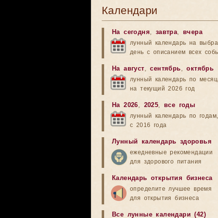
Календари
На сегодня
,
завтра
,
вчера
лунный календарь на выбр
день с описанием всех соб
На август
,
сентябрь
,
октябрь
лунный календарь по меся
на текущий 2026 год
На 2026
,
2025
,
все годы
лунный календарь по годам
с 2016 года
Лунный календарь здоровья
ежедневные рекомендации
для здорового питания
Календарь открытия бизнеса
определите лучшее время
для открытия бизнеса
Все лунные календари (42)