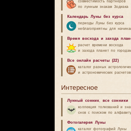
совместимость партнеров
по лунным знакам Зодиака
Календарь Луны без курса
периоды Луны без курса
неблагоприятны для начина
Время восхода и захода план
расчет времени восхода
и захода планет по города
Все онлайн расчеты (22)
каталог разных астрологиче
и астрономических расчетов
Интересное
Лунный сонник
,
все сонники
коллекция толкований и зн
снов с поиском по алфавит
Фотогалерея Луны
каталог фотографий Луны