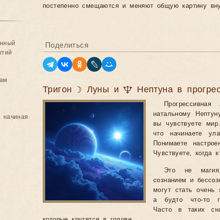
постепенно смещаются и меняют общую картину вну
анный
Поделиться
ытий
цам
Тригон ☽ Луны и ♆ Нептуна в прогре
Прогрессивная
натальному Нептун
, начиная
вы чувствуете мир.
что начинаете ула
Понимаете настрое
Чувствуете, когда к
Это не магия
сознанием и бессоз
могут стать очень 
а будто что-то п
Часто в таких сн
которые крутятся в голове.