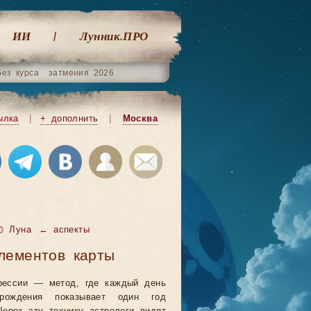
ИИ
Лунник.ПРО
без курса
затмения 2026
ылка
|
+ дополнить
|
Москва
☽ Луна
← аспекты
лементов карты
рессии — метод, где каждый день
рождения показывает один год