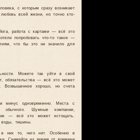
еловека, с которым сразу возникает
любовь всей жизни, но точно кто-
йога, работа с картами — всё это
отели попробовать что-то такое —
ргиям, что бы это ни значило для
ьности. Можете так уйти в свой
ыт, обязательства — всё это может
. Возвышенное хорошо, но счета
 и минус одновременно. Места с
е обычного. Шумные компании,
пик — всё это может истощать.
 воды, тишины.
 в них то, чего нет. Особенно в
ки. Снимайте их время от времени