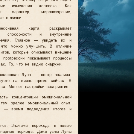
Через эту технику астрологи видят
нние изменения человека. Как
ся характер, мировоззрение,
ие к жизни.
грессивная карта раскрывает
е способности и внутренние
оречия. Главное — увидеть их и
 что можно улучшить. В отличие
зитов, которые описывают внешние
, прогрессии показывают процессы
вас. То, что не видно снаружи.
рессивная Луна — центр анализа.
руете на жизнь прямо сейчас. В
ва. Меняет настройки восприятия.
сть концентрации эмоциональной
тем зрелее эмоциональный опыт.
м — время подведения итогов и
гноз. Значимы переходы в новые
ионарные периоды. Даже узлы Луны