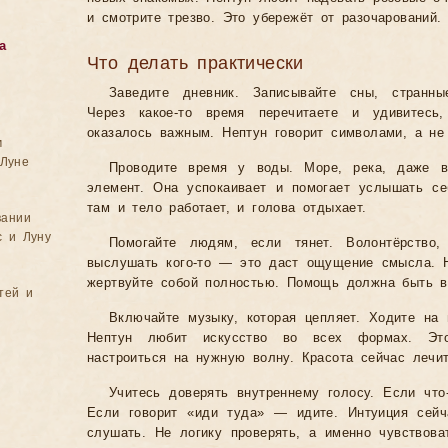
и смотрите трезво. Это убережёт от разочарований.
а
Что делать практически
Заведите дневник. Записывайте сны, странны
Через какое-то время перечитаете и удивитесь
оказалось важным. Нептун говорит символами, а не
м
Луне
Проводите время у воды. Море, река, даже 
элемент. Она успокаивает и помогает услышать с
там и тело работает, и голова отдыхает.
вании
с и Луну
Помогайте людям, если тянет. Волонтёрство,
выслушать кого-то — это даст ощущение смысла. Н
жертвуйте собой полностью. Помощь должна быть в 
тей и
Включайте музыку, которая цепляет. Ходите на 
Нептун любит искусство во всех формах. Эт
настроиться на нужную волну. Красота сейчас лечи
Учитесь доверять внутреннему голосу. Если что
Если говорит «иди туда» — идите. Интуиция сейч
слушать. Не логику проверять, а именно чувство