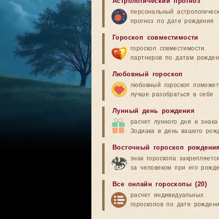
Астрологический прогноз
персональный астрологичес
прогноз по дате рождения
Гороскоп совместимости
гороскоп совместимости
партнеров по датам рожде
Любовный гороскоп
любовный гороскоп поможет
лучше разобраться в себе
Лунный день рождения
расчет лунного дня и знака
Зодиака в день вашего рож
Восточный гороскоп рождени
знак гороскопа закрепляетс
за человеком при его рожд
Все онлайн гороскопы (20)
расчет индивидуальных
гороскопов по дате рожден