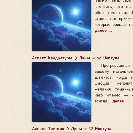
вашим натальным
заметить, что ст
обстоятельствам. 
становятся ярким
которых раньше не
далее →
Аспект Квадратуры ☽ Луны и ♆ Нептуна
Прогрессивна
вашему натально
аспектов, когда 
Эмоции непонят
желания туманны
чего именно — н
всегда..
далее →
Аспект Тригона ☽ Луны и ♆ Нептуна