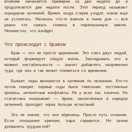
влияние начинается примерно за две недели до и
продолжается две недели после. Этот период называют
коридором затмений. Время, когда старое уходит, новое ещё
не устоялось. Начинать что-то важное в такие дни — всё
равно что сажать семена в перепаханную землю.
Неизвестно, что взойдёт.
Что происходит с браком
Брак — это не просто церемония. Это союз двух людей,
который формирует общую жизнь. Закладывать его в
момент нестабильности — значит добавлять напряжения
туда, где оно и так может появиться со временем.
Бывает, пары венчаются в затмение по незнанию. Кто-то
потом говорит: первые годы были тяжёлыми, постоянные
кризисы, непонятные конфликты. Не у всех так, конечно. Но
статистика показывает — браки, заключённые в коридор
затмений, проходят через больше испытаний.
Это не значит, что они обречены. Просто путь сложнее.
Если отношения крепкие, пара справится. Но зачем
добавлять трудностей?