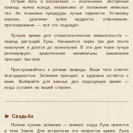
Острая боль и воспаление — исключение. Экстренная
помощь нужна всегда, независимо от положения небесных
тел. Но плановые процедуры лучше перенести. Установку
коронок, удаление зубов мудрости, отбеливание,
протезирование — всё это подождёт.
Лучшее время для стоматологических вмешательств —
период растущей Луны. Начинается через три дня после
новолуния и длится до полнолуния. В эти дни ткани лучше
регенерируют, кровотечения минимальны, заживление
проходит быстрее.
Прислушивайтесь к ритмам природы. Ваше тело ответит
благодарностью. Затмения проходят, а здоровье остаётся с
вами. Выбирайте для важных дел подходящее время —
когда условия на вашей стороне.
💫 Свадьба
Полное лунное затмение — момент, когда Луна прячется
в тени Земли. Для астрологии это непростое время. Луна