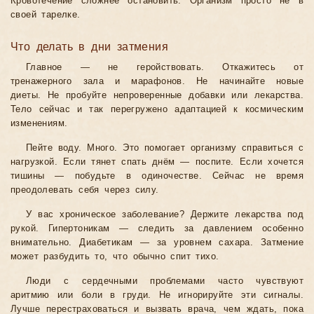
Кровотечение сложнее остановить. Организм просто не в
своей тарелке.
Что делать в дни затмения
Главное — не геройствовать. Откажитесь от
тренажерного зала и марафонов. Не начинайте новые
диеты. Не пробуйте непроверенные добавки или лекарства.
Тело сейчас и так перегружено адаптацией к космическим
изменениям.
Пейте воду. Много. Это помогает организму справиться с
нагрузкой. Если тянет спать днём — поспите. Если хочется
тишины — побудьте в одиночестве. Сейчас не время
преодолевать себя через силу.
У вас хроническое заболевание? Держите лекарства под
рукой. Гипертоникам — следить за давлением особенно
внимательно. Диабетикам — за уровнем сахара. Затмение
может разбудить то, что обычно спит тихо.
Люди с сердечными проблемами часто чувствуют
аритмию или боли в груди. Не игнорируйте эти сигналы.
Лучше перестраховаться и вызвать врача, чем ждать, пока