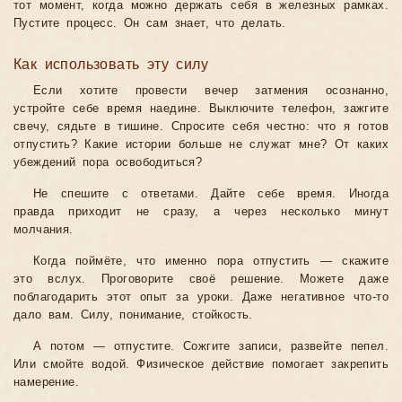
тот момент, когда можно держать себя в железных рамках.
Пустите процесс. Он сам знает, что делать.
Как использовать эту силу
Если хотите провести вечер затмения осознанно,
устройте себе время наедине. Выключите телефон, зажгите
свечу, сядьте в тишине. Спросите себя честно: что я готов
отпустить? Какие истории больше не служат мне? От каких
убеждений пора освободиться?
Не спешите с ответами. Дайте себе время. Иногда
правда приходит не сразу, а через несколько минут
молчания.
Когда поймёте, что именно пора отпустить — скажите
это вслух. Проговорите своё решение. Можете даже
поблагодарить этот опыт за уроки. Даже негативное что-то
дало вам. Силу, понимание, стойкость.
А потом — отпустите. Сожгите записи, развейте пепел.
Или смойте водой. Физическое действие помогает закрепить
намерение.