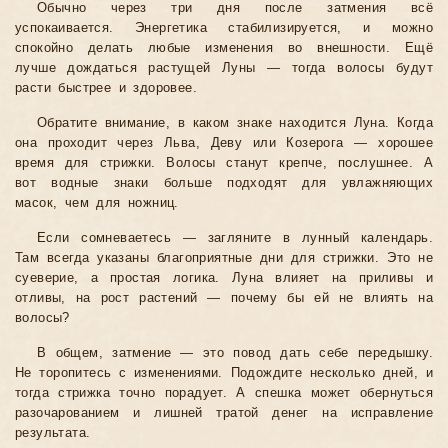
Обычно через три дня после затмения всё
успокаивается. Энергетика стабилизируется, и можно
спокойно делать любые изменения во внешности. Ещё
лучше дождаться растущей Луны — тогда волосы будут
расти быстрее и здоровее.
Обратите внимание, в каком знаке находится Луна. Когда
она проходит через Льва, Деву или Козерога — хорошее
время для стрижки. Волосы станут крепче, послушнее. А
вот водные знаки больше подходят для увлажняющих
масок, чем для ножниц.
Если сомневаетесь — загляните в лунный календарь.
Там всегда указаны благоприятные дни для стрижки. Это не
суеверие, а простая логика. Луна влияет на приливы и
отливы, на рост растений — почему бы ей не влиять на
волосы?
В общем, затмение — это повод дать себе передышку.
Не торопитесь с изменениями. Подождите несколько дней, и
тогда стрижка точно порадует. А спешка может обернуться
разочарованием и лишней тратой денег на исправление
результата.