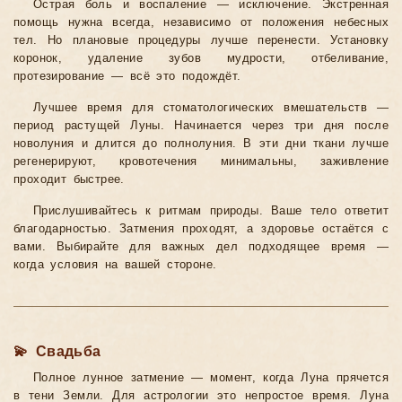
Острая боль и воспаление — исключение. Экстренная
помощь нужна всегда, независимо от положения небесных
тел. Но плановые процедуры лучше перенести. Установку
коронок, удаление зубов мудрости, отбеливание,
протезирование — всё это подождёт.
Лучшее время для стоматологических вмешательств —
период растущей Луны. Начинается через три дня после
новолуния и длится до полнолуния. В эти дни ткани лучше
регенерируют, кровотечения минимальны, заживление
проходит быстрее.
Прислушивайтесь к ритмам природы. Ваше тело ответит
благодарностью. Затмения проходят, а здоровье остаётся с
вами. Выбирайте для важных дел подходящее время —
когда условия на вашей стороне.
💫 Свадьба
Полное лунное затмение — момент, когда Луна прячется
в тени Земли. Для астрологии это непростое время. Луна