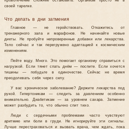
Кровотечение сложнее остановить. Организм просто не в
своей тарелке.
Что делать в дни затмения
Главное — не геройствовать. Откажитесь от
тренажерного зала и марафонов. Не начинайте новые
диеты. Не пробуйте непроверенные добавки или лекарства.
Тело сейчас и так перегружено адаптацией к космическим
изменениям.
Пейте воду. Много. Это помогает организму справиться с
нагрузкой. Если тянет спать днём — поспите. Если хочется
тишины — побудьте в одиночестве. Сейчас не время
преодолевать себя через силу.
У вас хроническое заболевание? Держите лекарства под
рукой. Гипертоникам — следить за давлением особенно
внимательно. Диабетикам — за уровнем сахара. Затмение
может разбудить то, что обычно спит тихо.
Люди с сердечными проблемами часто чувствуют
аритмию или боли в груди. Не игнорируйте эти сигналы.
Лучше перестраховаться и вызвать врача, чем ждать, пока