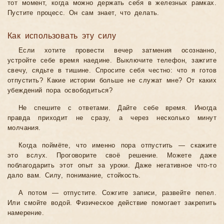
тот момент, когда можно держать себя в железных рамках.
Пустите процесс. Он сам знает, что делать.
Как использовать эту силу
Если хотите провести вечер затмения осознанно,
устройте себе время наедине. Выключите телефон, зажгите
свечу, сядьте в тишине. Спросите себя честно: что я готов
отпустить? Какие истории больше не служат мне? От каких
убеждений пора освободиться?
Не спешите с ответами. Дайте себе время. Иногда
правда приходит не сразу, а через несколько минут
молчания.
Когда поймёте, что именно пора отпустить — скажите
это вслух. Проговорите своё решение. Можете даже
поблагодарить этот опыт за уроки. Даже негативное что-то
дало вам. Силу, понимание, стойкость.
А потом — отпустите. Сожгите записи, развейте пепел.
Или смойте водой. Физическое действие помогает закрепить
намерение.