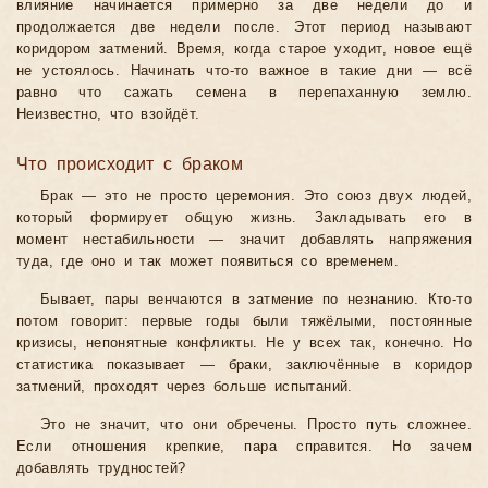
влияние начинается примерно за две недели до и
продолжается две недели после. Этот период называют
коридором затмений. Время, когда старое уходит, новое ещё
не устоялось. Начинать что-то важное в такие дни — всё
равно что сажать семена в перепаханную землю.
Неизвестно, что взойдёт.
Что происходит с браком
Брак — это не просто церемония. Это союз двух людей,
который формирует общую жизнь. Закладывать его в
момент нестабильности — значит добавлять напряжения
туда, где оно и так может появиться со временем.
Бывает, пары венчаются в затмение по незнанию. Кто-то
потом говорит: первые годы были тяжёлыми, постоянные
кризисы, непонятные конфликты. Не у всех так, конечно. Но
статистика показывает — браки, заключённые в коридор
затмений, проходят через больше испытаний.
Это не значит, что они обречены. Просто путь сложнее.
Если отношения крепкие, пара справится. Но зачем
добавлять трудностей?