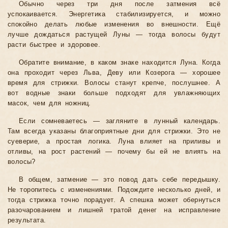
Обычно через три дня после затмения всё
успокаивается. Энергетика стабилизируется, и можно
спокойно делать любые изменения во внешности. Ещё
лучше дождаться растущей Луны — тогда волосы будут
расти быстрее и здоровее.
Обратите внимание, в каком знаке находится Луна. Когда
она проходит через Льва, Деву или Козерога — хорошее
время для стрижки. Волосы станут крепче, послушнее. А
вот водные знаки больше подходят для увлажняющих
масок, чем для ножниц.
Если сомневаетесь — загляните в лунный календарь.
Там всегда указаны благоприятные дни для стрижки. Это не
суеверие, а простая логика. Луна влияет на приливы и
отливы, на рост растений — почему бы ей не влиять на
волосы?
В общем, затмение — это повод дать себе передышку.
Не торопитесь с изменениями. Подождите несколько дней, и
тогда стрижка точно порадует. А спешка может обернуться
разочарованием и лишней тратой денег на исправление
результата.