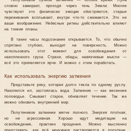
Полутеневое лунное затмение — особое время. Луна
словно замирает, проходя через тень Земли. Многие
чувствуют это физически: эмоции обостряются, старые
переживания всплывают, внутри что-то сжимается. Это не
ваше воображение. Небесные ритмы действительно влияют
на тонкие планы.
В такие часы подсознание открывается. То, что обычно
спрятано глубоко, выходит на поверхность. Можно
использовать этот момент для освобождения от
накопленного груза. Страхи, обиды, навязчивые мысли —
всё это проявляется ярче. И можно с этим поработать.
Как использовать энергию затмения
Представьте реку, которая долго текла по одному руслу.
Накопился ил, застоялась вода. Затмение — как весеннее
половодье. Смывает старое, обновляет течение. Так же
можно обновить внутренний мир.
Полутеневое затмение мягче полного. Энергия плотная,
но не агрессивная. Хорошо идут медитации на
освобождение, практики прощения. Можно мысленно
представить, как всё ненужное растворяется в полутени,