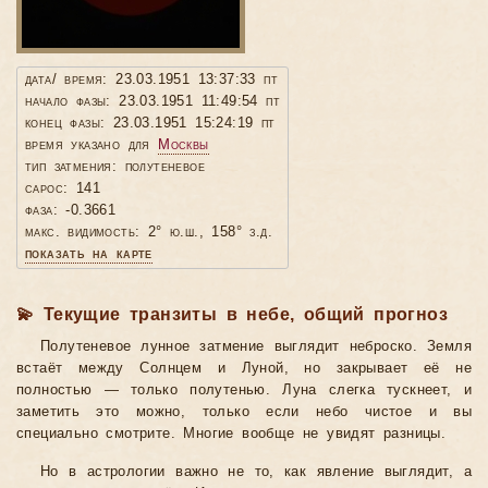
дата/ время: 23.03.1951 13:37:33 пт
начало фазы: 23.03.1951 11:49:54 пт
конец фазы: 23.03.1951 15:24:19 пт
время указано для
Москвы
тип затмения: полутеневое
сарос: 141
фаза: -0.3661
макс. видимость: 2° ю.ш., 158° з.д.
показать на карте
💫 Текущие транзиты в небе, общий прогноз
Полутеневое лунное затмение выглядит неброско. Земля
встаёт между Солнцем и Луной, но закрывает её не
полностью — только полутенью. Луна слегка тускнеет, и
заметить это можно, только если небо чистое и вы
специально смотрите. Многие вообще не увидят разницы.
Но в астрологии важно не то, как явление выглядит, а