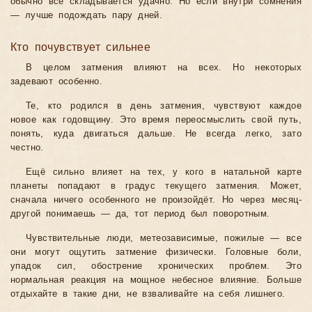
обычно всё складывается удачно. Но если внутри сомнения
— лучше подождать пару дней.
Кто почувствует сильнее
В целом затмения влияют на всех. Но некоторых
задевают особенно.
Те, кто родился в день затмения, чувствуют каждое
новое как годовщину. Это время переосмыслить свой путь,
понять, куда двигаться дальше. Не всегда легко, зато
честно.
Ещё сильно влияет на тех, у кого в натальной карте
планеты попадают в градус текущего затмения. Может,
сначала ничего особенного не произойдёт. Но через месяц-
другой понимаешь — да, тот период был поворотным.
Чувствительные люди, метеозависимые, пожилые — все
они могут ощутить затмение физически. Головные боли,
упадок сил, обострение хронических проблем. Это
нормальная реакция на мощное небесное влияние. Больше
отдыхайте в такие дни, не взваливайте на себя лишнего.