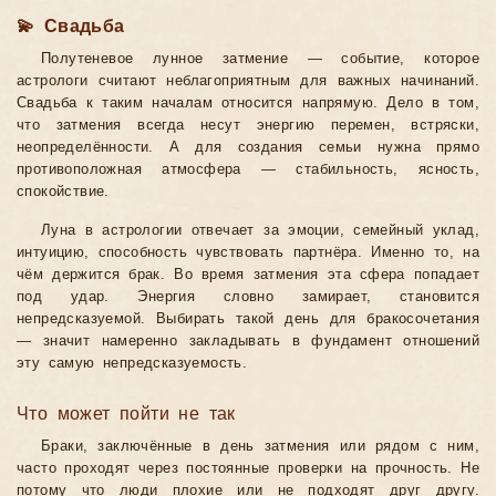
💫 Свадьба
Полутеневое лунное затмение — событие, которое
астрологи считают неблагоприятным для важных начинаний.
Свадьба к таким началам относится напрямую. Дело в том,
что затмения всегда несут энергию перемен, встряски,
неопределённости. А для создания семьи нужна прямо
противоположная атмосфера — стабильность, ясность,
спокойствие.
Луна в астрологии отвечает за эмоции, семейный уклад,
интуицию, способность чувствовать партнёра. Именно то, на
чём держится брак. Во время затмения эта сфера попадает
под удар. Энергия словно замирает, становится
непредсказуемой. Выбирать такой день для бракосочетания
— значит намеренно закладывать в фундамент отношений
эту самую непредсказуемость.
Что может пойти не так
Браки, заключённые в день затмения или рядом с ним,
часто проходят через постоянные проверки на прочность. Не
потому что люди плохие или не подходят друг другу.