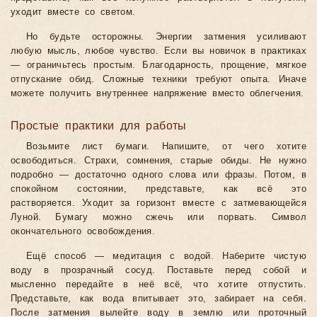
уходит вместе со светом.
Но будьте осторожны. Энергии затмения усиливают
любую мысль, любое чувство. Если вы новичок в практиках
— ограничьтесь простым. Благодарность, прощение, мягкое
отпускание обид. Сложные техники требуют опыта. Иначе
можете получить внутреннее напряжение вместо облегчения.
Простые практики для работы
Возьмите лист бумаги. Напишите, от чего хотите
освободиться. Страхи, сомнения, старые обиды. Не нужно
подробно — достаточно одного слова или фразы. Потом, в
спокойном состоянии, представьте, как всё это
растворяется. Уходит за горизонт вместе с затмевающейся
Луной. Бумагу можно сжечь или порвать. Символ
окончательного освобождения.
Ещё способ — медитация с водой. Наберите чистую
воду в прозрачный сосуд. Поставьте перед собой и
мысленно передайте в неё всё, что хотите отпустить.
Представьте, как вода впитывает это, забирает на себя.
После затмения вылейте воду в землю или проточный