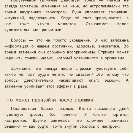
Полутеневое затмение действует тонко — глазом не
всегда заметишь изменения на небе, но астрологически это
время внутренних перестроек. Луна управляет эмоциями,
интуицией, подсознанием. Когда её свет приглушается, в
нас тоже что-то меняется. Становимся более
чувствительными, ранимыми.
Волосы — это не просто украшение. В них заложена
информация о нашем состоянии, здоровье, энергетике. Во
время затмения они особенно восприимчивы. Стрижка может
нарушить тонкий баланс, который установился в организме.
Замечали, что иногда после стрижки чувствуете себя
как-то не так? Будто чего-то не хватает? Это потому что
волосы действительно накапливают опыт, эмоции. А
затмение усиливает этот эффект в разы.
Что может произойти после стрижки
Последствия бывают разные. Кто-то несколько дней
чувствует тревогу без причины. У кого-то портится
настроение. Другие замечают, что сложнее принимать
решения — как будто что-то внутри сбилось с настроек.