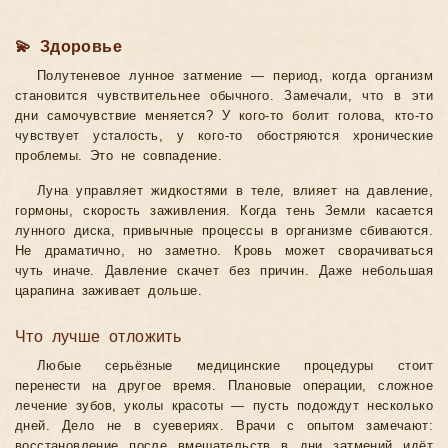
💫 Здоровье
Полутеневое лунное затмение — период, когда организм
становится чувствительнее обычного. Замечали, что в эти
дни самочувствие меняется? У кого-то болит голова, кто-то
чувствует усталость, у кого-то обостряются хронические
проблемы. Это не совпадение.
Луна управляет жидкостями в теле, влияет на давление,
гормоны, скорость заживления. Когда тень Земли касается
лунного диска, привычные процессы в организме сбиваются.
Не драматично, но заметно. Кровь может сворачиваться
чуть иначе. Давление скачет без причин. Даже небольшая
царапина заживает дольше.
Что лучше отложить
Любые серьёзные медицинские процедуры стоит
перенести на другое время. Плановые операции, сложное
лечение зубов, уколы красоты — пусть подождут несколько
дней. Дело не в суевериях. Врачи с опытом замечают:
восстановление после вмешательств в дни затмений идёт