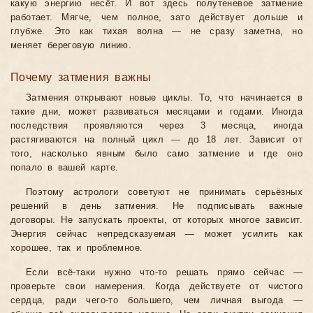
какую энергию несёт. И вот здесь полутеневое затмение
работает. Мягче, чем полное, зато действует дольше и
глубже. Это как тихая волна — не сразу заметна, но
меняет береговую линию.
Почему затмения важны
Затмения открывают новые циклы. То, что начинается в
такие дни, может развиваться месяцами и годами. Иногда
последствия проявляются через 3 месяца, иногда
растягиваются на полный цикл — до 18 лет. Зависит от
того, насколько явным было само затмение и где оно
попало в вашей карте.
Поэтому астрологи советуют не принимать серьёзных
решений в день затмения. Не подписывать важные
договоры. Не запускать проекты, от которых многое зависит.
Энергия сейчас непредсказуемая — может усилить как
хорошее, так и проблемное.
Если всё-таки нужно что-то решать прямо сейчас —
проверьте свои намерения. Когда действуете от чистого
сердца, ради чего-то большего, чем личная выгода —