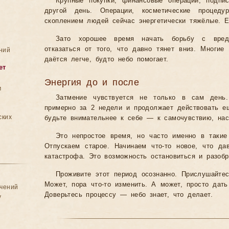
Крупные покупки, финансовые операции, подпи
другой день. Операции, косметические проце
скоплением людей сейчас энергетически тяжёлые. 
Зато хорошее время начать борьбу с вредн
отказаться от того, что давно тянет вниз. Многи
ний
даётся легче, будто небо помогает.
ет
Энергия до и после
м
Затмение чувствуется не только в сам день.
примерно за 2 недели и продолжает действовать е
ских
будьте внимательнее к себе — к самочувствию, нас
Это непростое время, но часто именно в таки
Отпускаем старое. Начинаем что-то новое, что д
катастрофа. Это возможность остановиться и разобр
Проживите этот период осознанно. Прислушайтес
Может, пора что-то изменить. А может, просто дат
ачений
Доверьтесь процессу — небо знает, что делает.
у