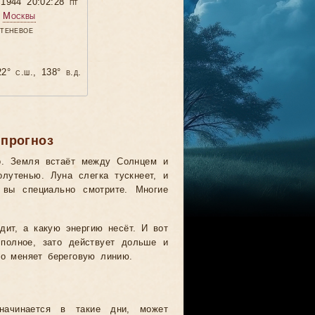
.1944 20:02:28 пт
я
Москвы
утеневое
2° с.ш., 138° в.д.
 прогноз
ко. Земля встаёт между Солнцем и
лутенью. Луна слегка тускнеет, и
 вы специально смотрите. Многие
дит, а какую энергию несёт. И вот
 полное, зато действует дольше и
но меняет береговую линию.
начинается в такие дни, может