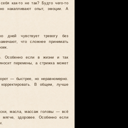
себя как-то не так? Будто чего-то
но накапливают опыт, эмоции. А
ко дней чувствует тревогу без
 замечают, что сложнее принимать
оек.
но. Особенно если в жизни и так
иносит перемены, а стрижка может
орот — быстрее, но неравномерно.
корректировать. В общем, лучше
аски, масла, массаж головы — всё
т мягче, здоровее. Особенно если
и.