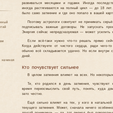
развиваться месяцами и годами. Иногда последст
иногда растягиваются на полный цикл — до 18 лет.
было само затмение и где оно попало в вашей карт
Поэтому астрологи советуют не принимать серьё
анный
ытий
подписывать важные договоры. Не запускать прое
Энергия сейчас непредсказуемая — может усилить к
Если всё-таки нужно что-то решать прямо сей
цам
Когда действуете от чистого сердца, ради чего-
обычно всё складывается удачно. Но если внутри
дней.
, начиная
Кто почувствует сильнее
В целом затмения влияют на всех. Но некоторых
Те, кто родился в день затмения, чувствуют 
время переосмыслить свой путь, понять, куда дв
зато честно.
Ещё сильно влияет на тех, у кого в натальной
текущего затмения. Может, сначала ничего особенно
другой понимаешь — да, тот период был поворотны