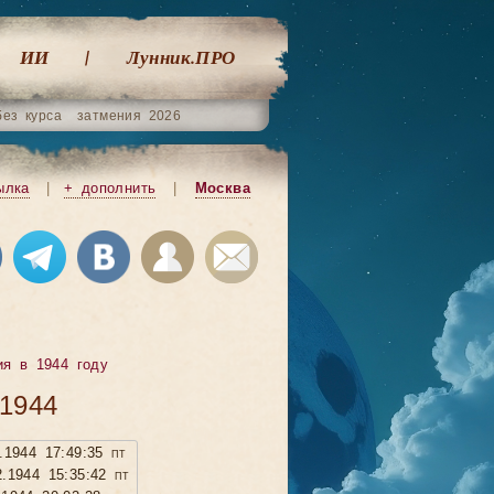
ИИ
Лунник.ПРО
без курса
затмения 2026
ылка
|
+ дополнить
|
Москва
ия в 1944 году
1944
2.1944 17:49:35 пт
2.1944 15:35:42 пт