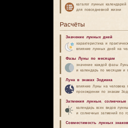
каталог лунных календарей
для повседневной жизни
Расчёты
Значение лунных дней
характеристика и практичес
влияние лунных дней на че
Фазы Луны по месяцам
значение каждой фазы Лун
и календарь по месяцам и 
Луна в знаках Зодиака
влияние Луны на человека 
прохождении по знакам Зод
Затмения лунные
,
солнечные
календарь всех видов лунн
и солнечных затмений по г
Совместимость лунных знако