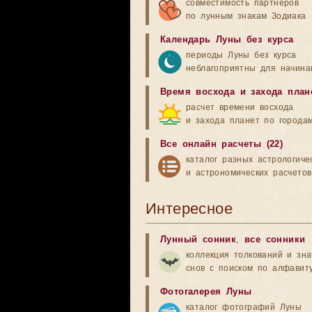
совместимость партнеров
по лунным знакам Зодиака
Календарь Луны без курса
периоды Луны без курса
неблагоприятны для начина
Время восхода и захода план
расчет времени восхода
и захода планет по города
Все онлайн расчеты (22)
каталог разных астрологиче
и астрономических расчетов
Интересное
Лунный сонник
,
все сонники
коллекция толкований и зн
снов с поиском по алфавит
Фотогалерея Луны
каталог фотографий Луны