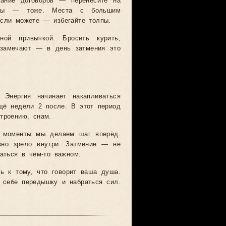
сание договоров — перенесите на
дуры — тоже. Места с большим
Если можете — избегайте толпы.
ой привычкой. Бросить курить,
е замечают — в день затмения это
 Энергия начинает накапливаться
щё недели 2 после. В этот период
троению, снам.
е моменты мы делаем шаг вперёд.
авно зрело внутри. Затмение — не
аться в чём-то важном.
ь к тому, что говорит ваша душа.
ь себе передышку и набраться сил.