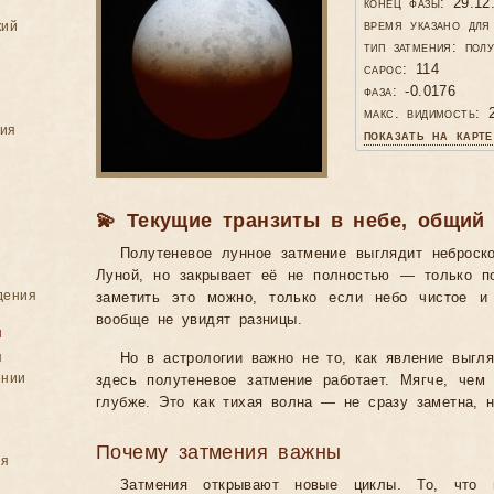
конец фазы: 29.12
время указано дл
кий
тип затмения: пол
сарос: 114
фаза: -0.0176
макс. видимость: 2
ния
показать на карте
💫 Текущие транзиты в небе, общий
Полутеневое лунное затмение выглядит неброс
Луной, но закрывает её не полностью — только по
дения
заметить это можно, только если небо чистое и
вообще не увидят разницы.
я
я
Но в астрологии важно не то, как явление выгля
ении
здесь полутеневое затмение работает. Мягче, чем
глубже. Это как тихая волна — не сразу заметна, 
Почему затмения важны
ия
Затмения открывают новые циклы. То, что 