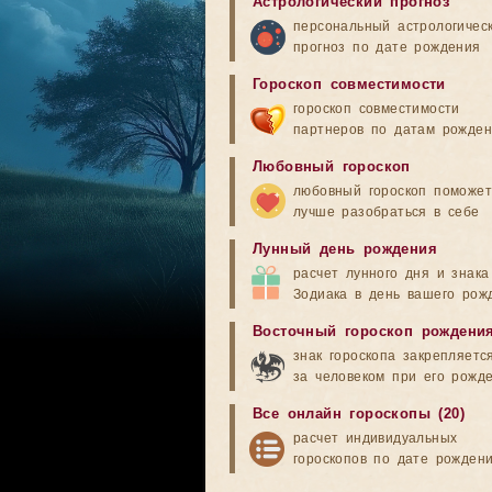
Астрологический прогноз
персональный астрологичес
прогноз по дате рождения
Гороскоп совместимости
гороскоп совместимости
партнеров по датам рожде
Любовный гороскоп
любовный гороскоп поможет
лучше разобраться в себе
Лунный день рождения
расчет лунного дня и знака
Зодиака в день вашего рож
Восточный гороскоп рождени
знак гороскопа закрепляетс
за человеком при его рожд
Все онлайн гороскопы (20)
расчет индивидуальных
гороскопов по дате рожден