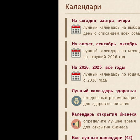
Календари
На сегодня
,
завтра
,
вчера
лунный календарь на выбр
день с описанием всех соб
На август
,
сентябрь
,
октябрь
лунный календарь по меся
на текущий 2026 год
На 2026
,
2025
,
все годы
лунный календарь по годам
с 2016 года
Лунный календарь здоровья
ежедневные рекомендации
для здорового питания
Календарь открытия бизнеса
определите лучшее время
для открытия бизнеса
Все лунные календари (42)