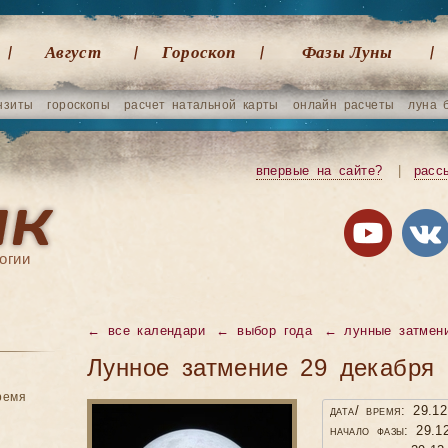
Август
Гороскоп
Фазы Луны
нзиты
гороскопы
расчет натальной карты
онлайн расчеты
луна 
впервые на сайте?
|
расс
огии
←
все календари
←
выбор года
←
лунные затмен
Лунное затмение 29 декабря 
ремя
дата/ время: 29.1
начало фазы: 29.1