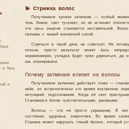
💫 Стрижка волос
а
Полутеневое лунное затмение — особый момен
тень Земли, свет тускнеет, но не исчезает полност
эти часы энергия становится нестабильной. Вол
связаны с нашей жизненной силой.
м
Стричься в такой день не советуют. Не потому
Луне
плохое, просто результат может быть непред
неравномерно, укладка будет хуже держаться, да и
как планировали.
вании
с и Луну
Почему затмение влияет на волосы
Полутеневое затмение действует тонко — глазом
тей и
небе, но астрологически это время внутренних пер
интуицией, подсознанием. Когда её свет приглушае
Становимся более чувствительными, ранимыми.
Волосы — это не просто украшение. В них
состоянии, здоровье, энергетике. Во время затм
Стрижка может нарушить тонкий баланс, который ус