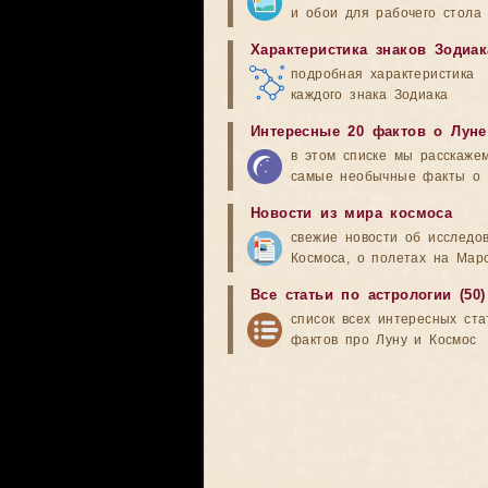
и обои для рабочего стола
Характеристика знаков Зодиак
подробная характеристика
каждого знака Зодиака
Интересные 20 фактов о Луне
в этом списке мы расскаже
самые необычные факты о 
Новости из мира космоса
свежие новости об исследо
Космоса, о полетах на Мар
Все статьи по астрологии (50)
список всех интересных ста
фактов про Луну и Космос