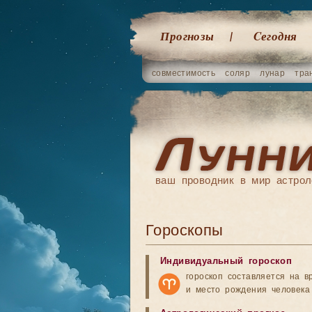
Прогнозы
Cегодня
совместимость
соляр
лунар
тра
ваш проводник в мир астрол
Гороскопы
Индивидуальный гороскоп
гороскоп составляется на в
и место рождения человека