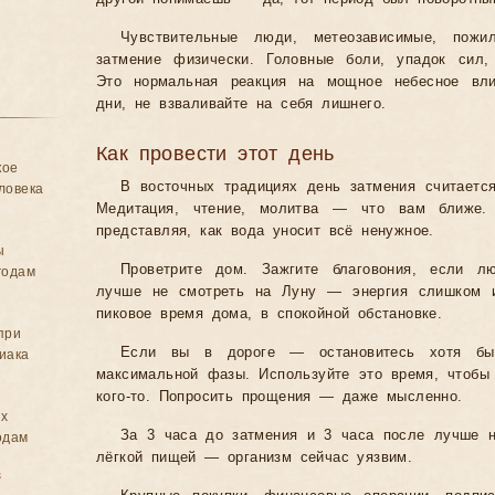
Чувствительные люди, метеозависимые, по
затмение физически. Головные боли, упадок сил,
Это нормальная реакция на мощное небесное вли
дни, не взваливайте на себя лишнего.
Как провести этот день
кое
В восточных традициях день затмения считаетс
ловека
Медитация, чтение, молитва — что вам ближе.
представляя, как вода уносит всё ненужное.
ы
Проветрите дом. Зажгите благовония, если л
годам
лучше не смотреть на Луну — энергия слишком и
пиковое время дома, в спокойной обстановке.
при
Если вы в дороге — остановитесь хотя бы
иака
максимальной фазы. Используйте это время, чтобы 
кого-то. Попросить прощения — даже мысленно.
ых
За 3 часа до затмения и 3 часа после лучше н
одам
лёгкой пищей — организм сейчас уязвим.
в