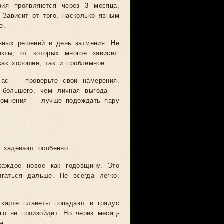
вия проявляются через 3 месяца,
 Зависит от того, насколько явным
е.
зных решений в день затмения. Не
кты, от которых многое зависит.
ак хорошее, так и проблемное.
час — проверьте свои намерения.
то большего, чем личная выгода —
 сомнения — лучше подождать пару
 задевают особенно.
каждое новое как годовщину. Это
игаться дальше. Не всегда легко,
 карте планеты попадают в градус
го не произойдёт. Но через месяц-
м.