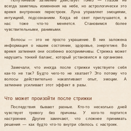
Полутеневое затмение действует тонко — глазом не
всегда заметишь изменения на небе, но астрологически это
время внутренних перестроек. Луна управляет эмоциями,
интуицией, подсознанием. Когда её свет приглушается, в
нас тоже что-то меняется. Становимся более
чувствительными, ранимыми.
Волосы — это не просто украшение. В них заложена
информация о нашем состоянии, здоровье, энергетике. Во
время затмения они особенно восприимчивы. Стрижка может
нарушить тонкий баланс, который установился в организме.
Замечали, что иногда после стрижки чувствуете себя
как-то не так? Будто чего-то не хватает? Это потому что
волосы действительно накапливают опыт, эмоции. А
затмение усиливает этот эффект в разы.
Что может произойти после стрижки
Последствия бывают разные. Кто-то несколько дней
чувствует тревогу без причины. У кого-то портится
настроение. Другие замечают, что сложнее принимать
решения — как будто что-то внутри сбилось с настроек.