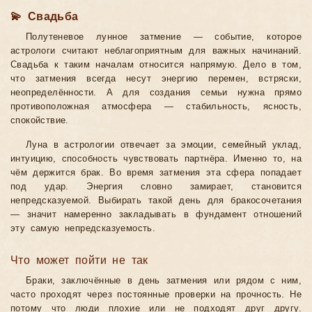
💫 Свадьба
Полутеневое лунное затмение — событие, которое
астрологи считают неблагоприятным для важных начинаний.
Свадьба к таким началам относится напрямую. Дело в том,
что затмения всегда несут энергию перемен, встряски,
неопределённости. А для создания семьи нужна прямо
противоположная атмосфера — стабильность, ясность,
спокойствие.
Луна в астрологии отвечает за эмоции, семейный уклад,
интуицию, способность чувствовать партнёра. Именно то, на
чём держится брак. Во время затмения эта сфера попадает
под удар. Энергия словно замирает, становится
непредсказуемой. Выбирать такой день для бракосочетания
— значит намеренно закладывать в фундамент отношений
эту самую непредсказуемость.
Что может пойти не так
Браки, заключённые в день затмения или рядом с ним,
часто проходят через постоянные проверки на прочность. Не
потому что люди плохие или не подходят друг другу.