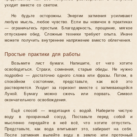
уходит вместе со светом.
Но будьте осторожны. Энергии затмения усиливают
любую мысль, любое чувство. Если вы новичок в практиках
— ограничьтесь простым. Благодарность, прощение, мягкое
отпускание обид. Сложные техники требуют опыта. Иначе
можете получить внутреннее напряжение вместо облегчения.
Простые практики для работы
Возьмите лист бумаги. Напишите, от чего хотите
освободиться. Страхи, сомнения, старые обиды. Не нужно
подробно — достаточно одного слова или фразы. Потом, в
спокойном состоянии, представьте, как всё это
растворяется. Уходит за горизонт вместе с затмевающейся
Луной. Бумагу можно сжечь или порвать. Символ
окончательного освобождения.
Ещё способ — медитация с водой. Наберите чистую
воду в прозрачный сосуд. Поставьте перед собой и
мысленно передайте в неё всё, что хотите отпустить.
Представьте, как вода впитывает это, забирает на себя.
После затмения вылейте воду в землю или проточный