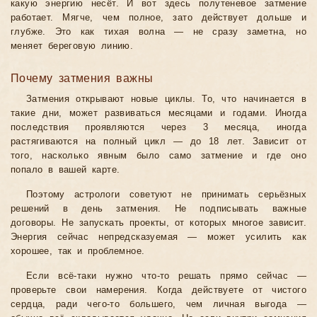
какую энергию несёт. И вот здесь полутеневое затмение
работает. Мягче, чем полное, зато действует дольше и
глубже. Это как тихая волна — не сразу заметна, но
меняет береговую линию.
Почему затмения важны
Затмения открывают новые циклы. То, что начинается в
такие дни, может развиваться месяцами и годами. Иногда
последствия проявляются через 3 месяца, иногда
растягиваются на полный цикл — до 18 лет. Зависит от
того, насколько явным было само затмение и где оно
попало в вашей карте.
Поэтому астрологи советуют не принимать серьёзных
решений в день затмения. Не подписывать важные
договоры. Не запускать проекты, от которых многое зависит.
Энергия сейчас непредсказуемая — может усилить как
хорошее, так и проблемное.
Если всё-таки нужно что-то решать прямо сейчас —
проверьте свои намерения. Когда действуете от чистого
сердца, ради чего-то большего, чем личная выгода —