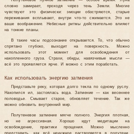
Полутеневое лунное затмение — особое время. Луна
словно замирает, проходя через тень Земли. Многие
чувствуют это физически: эмоции обостряются, старые
переживания всплывают, внутри что-то сжимается. Это не
ваше воображение. Небесные ритмы действительно влияют
на тонкие планы.
В такие часы подсознание открывается. То, что обычно
спрятано глубоко, выходит на поверхность. Можно
использовать этот момент для освобождения от
накопленного груза. Страхи, обиды, навязчивые мысли —
всё это проявляется ярче. И можно с этим поработать.
Как использовать энергию затмения
Представьте реку, которая долго текла по одному руслу.
Накопился ил, застоялась вода. Затмение — как весеннее
половодье. Смывает старое, обновляет течение. Так же
можно обновить внутренний мир.
Полутеневое затмение мягче полного. Энергия плотная,
но не агрессивная. Хорошо идут медитации на
освобождение, практики прощения. Можно мысленно
представить, как всё ненужное растворяется в полутени,