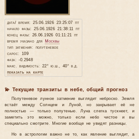
дата/ время: 25.06.1926 23:25:07 пт
начало фазы: 25.06.1926 21:38:11 пт
конец фазы: 26.06.1926 01:11:21 пт
время указано для
Москвы
тип затмения: полутеневое
сарос: 109
фаза: -0.2948
макс. видимость: 22° ю.ш., 40° в.д.
показать на карте
💫 Текущие транзиты в небе, общий прогноз
Полутеневое лунное затмение выглядит неброско. Земля
встаёт между Солнцем и Луной, но закрывает её не
полностью — только полутенью. Луна слегка тускнеет, и
заметить это можно, только если небо чистое и вы
специально смотрите. Многие вообще не увидят разницы.
Но в астрологии важно не то, как явление выглядит, а