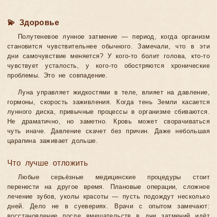
💫 Здоровье
Полутеневое лунное затмение — период, когда организм
становится чувствительнее обычного. Замечали, что в эти
дни самочувствие меняется? У кого-то болит голова, кто-то
чувствует усталость, у кого-то обостряются хронические
проблемы. Это не совпадение.
Луна управляет жидкостями в теле, влияет на давление,
гормоны, скорость заживления. Когда тень Земли касается
лунного диска, привычные процессы в организме сбиваются.
Не драматично, но заметно. Кровь может сворачиваться
чуть иначе. Давление скачет без причин. Даже небольшая
царапина заживает дольше.
Что лучше отложить
Любые серьёзные медицинские процедуры стоит
перенести на другое время. Плановые операции, сложное
лечение зубов, уколы красоты — пусть подождут несколько
дней. Дело не в суевериях. Врачи с опытом замечают:
восстановление после вмешательств в дни затмений идёт