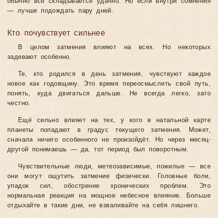
обычно всё складывается удачно. Но если внутри сомнения
— лучше подождать пару дней.
Кто почувствует сильнее
В целом затмения влияют на всех. Но некоторых
задевают особенно.
Те, кто родился в день затмения, чувствуют каждое
новое как годовщину. Это время переосмыслить свой путь,
понять, куда двигаться дальше. Не всегда легко, зато
честно.
Ещё сильно влияет на тех, у кого в натальной карте
планеты попадают в градус текущего затмения. Может,
сначала ничего особенного не произойдёт. Но через месяц-
другой понимаешь — да, тот период был поворотным.
Чувствительные люди, метеозависимые, пожилые — все
они могут ощутить затмение физически. Головные боли,
упадок сил, обострение хронических проблем. Это
нормальная реакция на мощное небесное влияние. Больше
отдыхайте в такие дни, не взваливайте на себя лишнего.