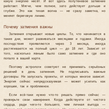
какую энергию несёт. И вот здесь полутеневое затмение
работает. Мягче, чем полное, зато действует дольше и
глубже. Это как тихая волна — не сразу заметна, но
меняет береговую линию.
Почему затмения важны
Затмения открывают новые циклы. То, что начинается в
такие дни, может развиваться месяцами и годами. Иногда
последствия проявляются через 3 месяца, иногда
растягиваются на полный цикл — до 18 лет. Зависит от
того, насколько явным было само затмение и где оно
попало в вашей карте.
Поэтому астрологи советуют не принимать серьёзных
решений в день затмения. Не подписывать важные
договоры. Не запускать проекты, от которых многое зависит.
Энергия сейчас непредсказуемая — может усилить как
хорошее, так и проблемное.
Если всё-таки нужно что-то решать прямо сейчас —
проверьте свои намерения. Когда действуете от чистого
сердца, ради чего-то большего, чем личная выгода —