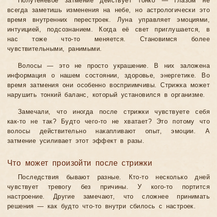
Полутеневое затмение действует тонко — глазом не
всегда заметишь изменения на небе, но астрологически это
время внутренних перестроек. Луна управляет эмоциями,
интуицией, подсознанием. Когда её свет приглушается, в
нас тоже что-то меняется. Становимся более
чувствительными, ранимыми.
Волосы — это не просто украшение. В них заложена
информация о нашем состоянии, здоровье, энергетике. Во
время затмения они особенно восприимчивы. Стрижка может
нарушить тонкий баланс, который установился в организме.
Замечали, что иногда после стрижки чувствуете себя
как-то не так? Будто чего-то не хватает? Это потому что
волосы действительно накапливают опыт, эмоции. А
затмение усиливает этот эффект в разы.
Что может произойти после стрижки
Последствия бывают разные. Кто-то несколько дней
чувствует тревогу без причины. У кого-то портится
настроение. Другие замечают, что сложнее принимать
решения — как будто что-то внутри сбилось с настроек.