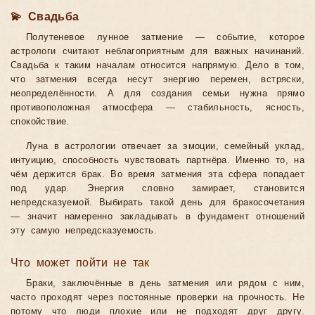
💫 Свадьба
Полутеневое лунное затмение — событие, которое
астрологи считают неблагоприятным для важных начинаний.
Свадьба к таким началам относится напрямую. Дело в том,
что затмения всегда несут энергию перемен, встряски,
неопределённости. А для создания семьи нужна прямо
противоположная атмосфера — стабильность, ясность,
спокойствие.
Луна в астрологии отвечает за эмоции, семейный уклад,
интуицию, способность чувствовать партнёра. Именно то, на
чём держится брак. Во время затмения эта сфера попадает
под удар. Энергия словно замирает, становится
непредсказуемой. Выбирать такой день для бракосочетания
— значит намеренно закладывать в фундамент отношений
эту самую непредсказуемость.
Что может пойти не так
Браки, заключённые в день затмения или рядом с ним,
часто проходят через постоянные проверки на прочность. Не
потому что люди плохие или не подходят друг другу.