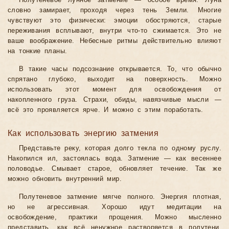
Полутеневое лунное затмение — особое время. Луна
словно замирает, проходя через тень Земли. Многие
чувствуют это физически: эмоции обостряются, старые
переживания всплывают, внутри что-то сжимается. Это не
ваше воображение. Небесные ритмы действительно влияют
на тонкие планы.
В такие часы подсознание открывается. То, что обычно
спрятано глубоко, выходит на поверхность. Можно
использовать этот момент для освобождения от
накопленного груза. Страхи, обиды, навязчивые мысли —
всё это проявляется ярче. И можно с этим поработать.
Как использовать энергию затмения
Представьте реку, которая долго текла по одному руслу.
Накопился ил, застоялась вода. Затмение — как весеннее
половодье. Смывает старое, обновляет течение. Так же
можно обновить внутренний мир.
Полутеневое затмение мягче полного. Энергия плотная,
но не агрессивная. Хорошо идут медитации на
освобождение, практики прощения. Можно мысленно
представить, как всё ненужное растворяется в полутени,