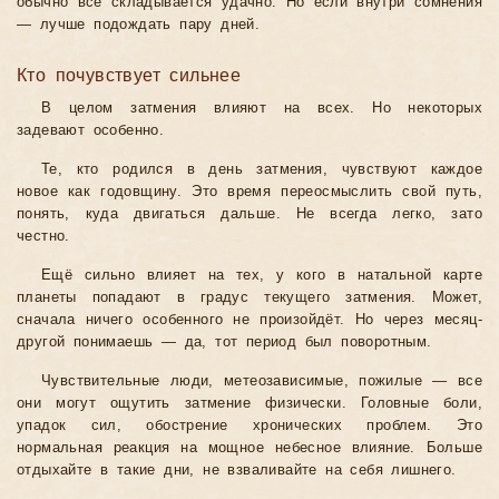
обычно всё складывается удачно. Но если внутри сомнения
— лучше подождать пару дней.
Кто почувствует сильнее
В целом затмения влияют на всех. Но некоторых
задевают особенно.
Те, кто родился в день затмения, чувствуют каждое
новое как годовщину. Это время переосмыслить свой путь,
понять, куда двигаться дальше. Не всегда легко, зато
честно.
Ещё сильно влияет на тех, у кого в натальной карте
планеты попадают в градус текущего затмения. Может,
сначала ничего особенного не произойдёт. Но через месяц-
другой понимаешь — да, тот период был поворотным.
Чувствительные люди, метеозависимые, пожилые — все
они могут ощутить затмение физически. Головные боли,
упадок сил, обострение хронических проблем. Это
нормальная реакция на мощное небесное влияние. Больше
отдыхайте в такие дни, не взваливайте на себя лишнего.