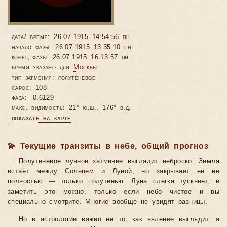
дата/ время: 26.07.1915 14:54:56 пн
начало фазы: 26.07.1915 13:35:10 пн
конец фазы: 26.07.1915 16:13:57 пн
время указано для
Москвы
тип затмения: полутеневое
сарос: 108
фаза: -0.6129
макс. видимость: 21° ю.ш., 176° в.д.
показать на карте
💫 Текущие транзиты в небе, общий прогноз
Полутеневое лунное затмение выглядит неброско. Земля
встаёт между Солнцем и Луной, но закрывает её не
полностью — только полутенью. Луна слегка тускнеет, и
заметить это можно, только если небо чистое и вы
специально смотрите. Многие вообще не увидят разницы.
Но в астрологии важно не то, как явление выглядит, а