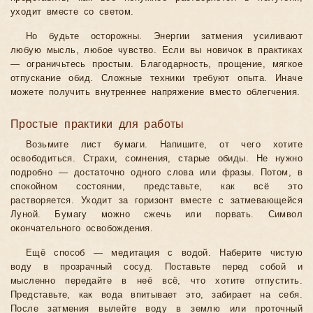
уходит вместе со светом.
Но будьте осторожны. Энергии затмения усиливают
любую мысль, любое чувство. Если вы новичок в практиках
— ограничьтесь простым. Благодарность, прощение, мягкое
отпускание обид. Сложные техники требуют опыта. Иначе
можете получить внутреннее напряжение вместо облегчения.
Простые практики для работы
Возьмите лист бумаги. Напишите, от чего хотите
освободиться. Страхи, сомнения, старые обиды. Не нужно
подробно — достаточно одного слова или фразы. Потом, в
спокойном состоянии, представьте, как всё это
растворяется. Уходит за горизонт вместе с затмевающейся
Луной. Бумагу можно сжечь или порвать. Символ
окончательного освобождения.
Ещё способ — медитация с водой. Наберите чистую
воду в прозрачный сосуд. Поставьте перед собой и
мысленно передайте в неё всё, что хотите отпустить.
Представьте, как вода впитывает это, забирает на себя.
После затмения вылейте воду в землю или проточный