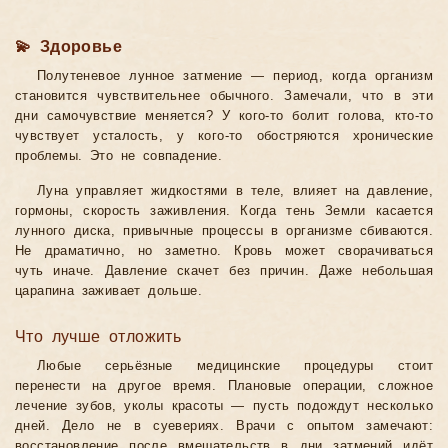
💫 Здоровье
Полутеневое лунное затмение — период, когда организм
становится чувствительнее обычного. Замечали, что в эти
дни самочувствие меняется? У кого-то болит голова, кто-то
чувствует усталость, у кого-то обостряются хронические
проблемы. Это не совпадение.
Луна управляет жидкостями в теле, влияет на давление,
гормоны, скорость заживления. Когда тень Земли касается
лунного диска, привычные процессы в организме сбиваются.
Не драматично, но заметно. Кровь может сворачиваться
чуть иначе. Давление скачет без причин. Даже небольшая
царапина заживает дольше.
Что лучше отложить
Любые серьёзные медицинские процедуры стоит
перенести на другое время. Плановые операции, сложное
лечение зубов, уколы красоты — пусть подождут несколько
дней. Дело не в суевериях. Врачи с опытом замечают:
восстановление после вмешательств в дни затмений идёт