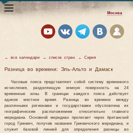
Москва
←
все календари
←
список стран
←
Сирия
Разница во времени: Эль-Альто и Дамаск
Часовые пояса представляют собой систему временного
исчисления, разделяющую земную поверхность на 24
временные зоны. В границах каждого пояса действует
единое местное время. Разница во времени между
различными регионами и государствами обусловлена их
географическим расположением относительно главного
меридиана. Основной меридиан пролегает через британский
город Гринвич, получив название Гринвичского меридиана, и
служит базовой линией для определения разницы во