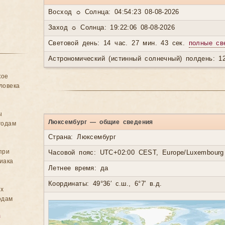
Восход ☼ Солнца: 04:54:23 08-08-2026
Заход ☼ Солнца: 19:22:06 08-08-2026
Световой день: 14 час. 27 мин. 43 сек.
полные св
Астрономический (истинный солнечный) полдень: 12
кое
ловека
ы
Люксембург — общие сведения
годам
Страна: Люксембург
при
Часовой пояс: UTC+02:00 CEST, Europe/Luxembourg
иака
Летнее время: да
Координаты: 49°36′ с.ш., 6°7′ в.д.
ых
одам
в