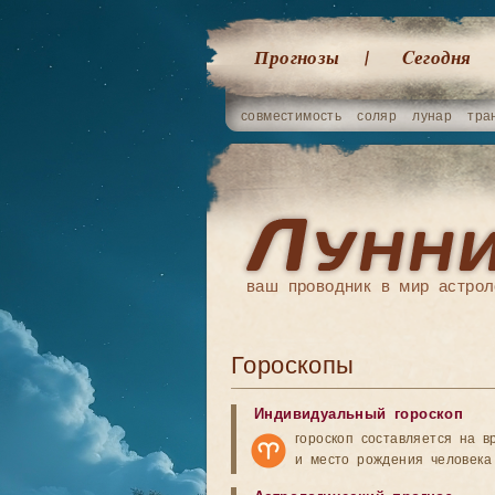
Прогнозы
Cегодня
совместимость
соляр
лунар
тра
ваш проводник в мир астрол
Гороскопы
Индивидуальный гороскоп
гороскоп составляется на в
и место рождения человека