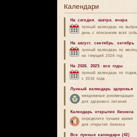
Календари
На сегодня
,
завтра
,
вчера
лунный календарь на выбр
день с описанием всех соб
На август
,
сентябрь
,
октябрь
лунный календарь по меся
на текущий 2026 год
На 2026
,
2025
,
все годы
лунный календарь по годам
с 2016 года
Лунный календарь здоровья
ежедневные рекомендации
для здорового питания
Календарь открытия бизнеса
определите лучшее время
для открытия бизнеса
Все лунные календари (42)