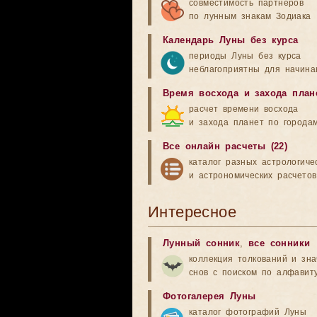
совместимость партнеров
по лунным знакам Зодиака
Календарь Луны без курса
периоды Луны без курса
неблагоприятны для начина
Время восхода и захода план
расчет времени восхода
и захода планет по города
Все онлайн расчеты (22)
каталог разных астрологиче
и астрономических расчетов
Интересное
Лунный сонник
,
все сонники
коллекция толкований и зн
снов с поиском по алфавит
Фотогалерея Луны
каталог фотографий Луны