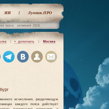
ИИ
Лунник.ПРО
без курса
затмения 2026
ылка
|
+ дополнить
|
Москва
бург
еменного исчисления, разделяющую
аницах каждого пояса действует