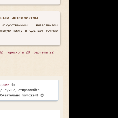
нным интеллектом
усственным интеллектом
альную карту и сделает точные
42
гороскопы 20
расчеты 22 →
ерсии
👍
ё лучше, отправляйте
Обязательно поможем! 😊