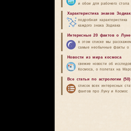
и обои для рабочего стола
Характеристика знаков Зодиак
подробная характеристика
каждого знака Зодиака
Интересные 20 фактов о Луне
в этом списке мы расскаже
самые необычные факты о 
Новости из мира космоса
свежие новости об исследо
Космоса, о полетах на Мар
Все статьи по астрологии (50)
список всех интересных ста
фактов про Луну и Космос