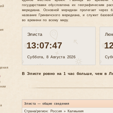
единое местное время. Разница во времени 
государствами обусловлена их географическим рас
кий
меридиана. Основной меридиан пролегает через б
название Гринвичского меридиана, и служит базово
во времени по всему миру.
ния
Элиста
Люк
13:07:50
1
Суббота, 8 Августа 2026
Суб
дения
В Элисте ровно на 1 час больше, чем в Л
я
я
ении
Элиста — общие сведения
ия
Страна/регион: Россия » Калмыкия