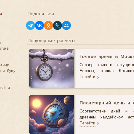
Поделиться
а
Популярные расчёты
м
Луне
Точное время в Моск
Сервер точного текущег
вании
с и Луну
Европы, странах Латинс
Перейти
тей и
Планетарный день и 
Соответствие дней и 
древнем халдейском аст
Перейти