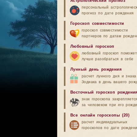
Астрологический прогноз
персональный астрологичес
прогноз по дате рождения
Гороскоп совместимости
гороскоп совместимости
партнеров по датам рожде
Любовный гороскоп
любовный гороскоп поможет
лучше разобраться в себе
Лунный день рождения
расчет лунного дня и знака
Зодиака в день вашего рож
Восточный гороскоп рождени
знак гороскопа закрепляетс
за человеком при его рожд
Все онлайн гороскопы (20)
расчет индивидуальных
гороскопов по дате рожден