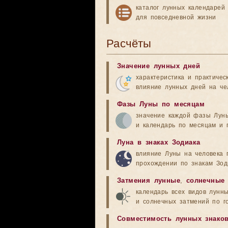
каталог лунных календарей
для повседневной жизни
Расчёты
Значение лунных дней
характеристика и практичес
влияние лунных дней на че
Фазы Луны по месяцам
значение каждой фазы Лун
и календарь по месяцам и 
Луна в знаках Зодиака
влияние Луны на человека 
прохождении по знакам Зод
Затмения лунные
,
солнечные
календарь всех видов лунн
и солнечных затмений по г
Совместимость лунных знако