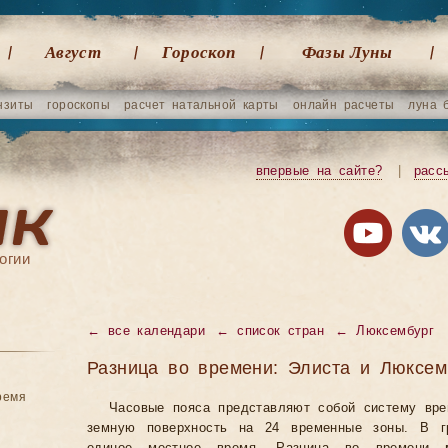
Август
Гороскоп
Фазы Луны
нзиты
гороскопы
расчет натальной карты
онлайн расчеты
луна 
впервые на сайте?
|
расс
огии
←
все календари
←
список стран
←
Люксембург
Разница во времени: Элиста и Люксем
ремя
Часовые пояса представляют собой систему вр
земную поверхность на 24 временные зоны. В гр