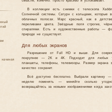
смысле, конечно. Просто красиво и успокаивает.
В коллекции есть снимки с телескопа Хаббл
Солнечной системы. Сатурн с кольцами, которые 
облачных полосах. Марс красный, как в детстве
анный
переливами цвета. Звёздные поля строгие, чёрно
ытий
спиралями. Есть и художественные работы — фан
природе не существует.
цам
Для любых экранов
Разрешение от Full HD и выше. Для совре
покрупнее — 2K и 4K. Подходит для любых уст
, начиная
планшеты, телефоны, телевизоры. Размер экрана 
качество сохранит.
Всё доступно бесплатно. Выбрали картинку —
неделю поменять — меняйте сколько угодно
возвращайтесь за новыми изображениями когда захо