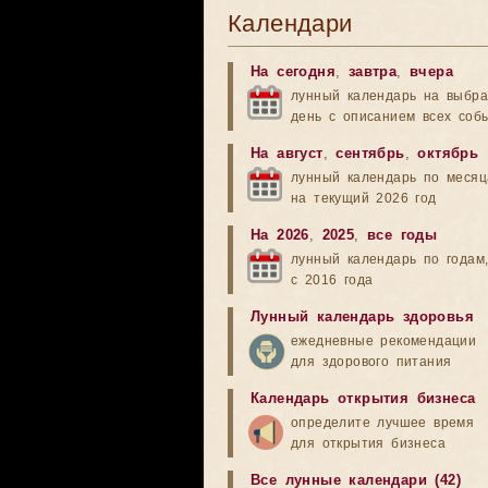
Календари
На сегодня
,
завтра
,
вчера
лунный календарь на выбр
день с описанием всех соб
На август
,
сентябрь
,
октябрь
лунный календарь по меся
на текущий 2026 год
На 2026
,
2025
,
все годы
лунный календарь по годам
с 2016 года
Лунный календарь здоровья
ежедневные рекомендации
для здорового питания
Календарь открытия бизнеса
определите лучшее время
для открытия бизнеса
Все лунные календари (42)