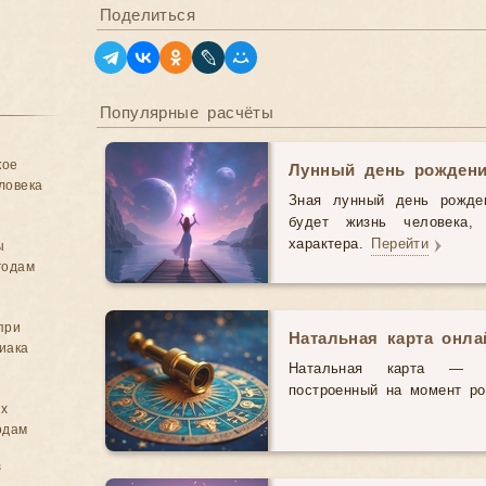
Поделиться
Популярные расчёты
кое
Лунный день рожден
ловека
Зная лунный день рожде
будет жизнь человека,
характера.
Перейти
ы
годам
при
Натальная карта онл
иака
Натальная карта — э
построенный на момент р
ых
одам
в