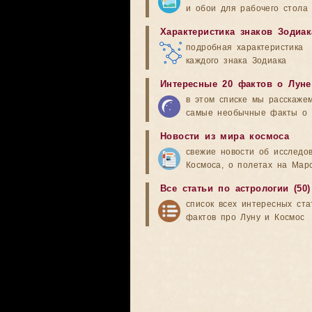
и обои для рабочего стола
Характеристика знаков Зодиак
подробная характеристика
каждого знака Зодиака
Интересные 20 фактов о Луне
в этом списке мы расскаже
самые необычные факты о 
Новости из мира космоса
свежие новости об исследо
Космоса, о полетах на Мар
Все статьи по астрологии (50)
список всех интересных ста
фактов про Луну и Космос