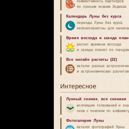
совместимость партнеров
по лунным знакам Зодиака
Календарь Луны без курса
периоды Луны без курса
неблагоприятны для начина
Время восхода и захода план
расчет времени восхода
и захода планет по города
Все онлайн расчеты (22)
каталог разных астрологиче
и астрономических расчетов
Интересное
Лунный сонник
,
все сонники
коллекция толкований и зн
снов с поиском по алфавит
Фотогалерея Луны
каталог фотографий Луны