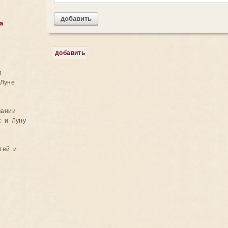
добавить
а
добавить
м
Луне
вании
с и Луну
тей и