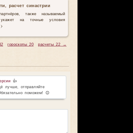
ти, расчет синастрии
партнёров, также называемый
з укажет на точные условия
42
гороскопы 20
расчеты 22 →
ерсии
👍
ё лучше, отправляйте
Обязательно поможем! 😊