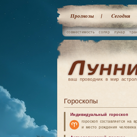
Прогнозы
Cегодня
совместимость
соляр
лунар
тра
ваш проводник в мир астрол
Гороскопы
Индивидуальный гороскоп
гороскоп составляется на в
и место рождения человека