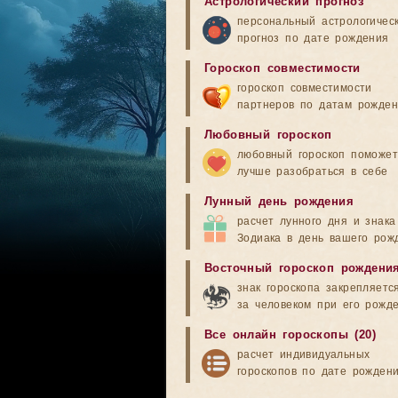
Астрологический прогноз
персональный астрологичес
прогноз по дате рождения
Гороскоп совместимости
гороскоп совместимости
партнеров по датам рожде
Любовный гороскоп
любовный гороскоп поможет
лучше разобраться в себе
Лунный день рождения
расчет лунного дня и знака
Зодиака в день вашего рож
Восточный гороскоп рождени
знак гороскопа закрепляетс
за человеком при его рожд
Все онлайн гороскопы (20)
расчет индивидуальных
гороскопов по дате рожден