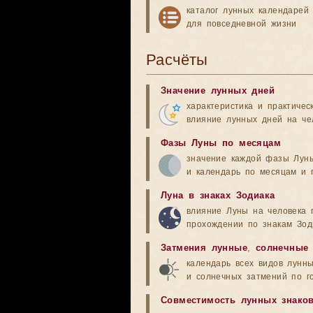
каталог лунных календарей
для повседневной жизни
Расчёты
Значение лунных дней
характеристика и практичес
влияние лунных дней на че
Фазы Луны по месяцам
значение каждой фазы Лун
и календарь по месяцам и 
Луна в знаках Зодиака
влияние Луны на человека 
прохождении по знакам Зод
Затмения лунные
,
солнечные
календарь всех видов лунн
и солнечных затмений по г
Совместимость лунных знако