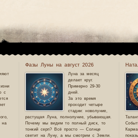
Фазы Луны на август 2026
Ната
ияют
Луна за месяц
делает круг.
жизни
Примерно 29-30
о с
дней.
ется
За это время
яет
проходит четыре
а
стадии: новолуние,
ого,
растущая Луна, полнолуние, убывающая.
Талан
 на
Почему мы видим то полный диск, то
Событ
тонкий серп? Всё просто — Солнце
Карма
светит на Луну, а мы смотрим с Земли.
показ