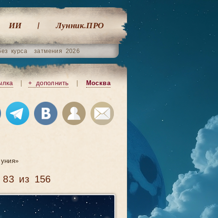
ИИ
Лунник.ПРО
без курса
затмения 2026
ылка
|
+ дополнить
|
Москва
уния»
 83 из 156