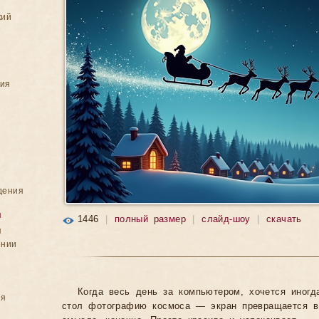
кий
ния
дения
я
1446
|
полный размер
|
слайд-шоу
|
скачать
я
ении
Когда весь день за компьютером, хочется иногд
ия
стол фотографию космоса — экран превращается в