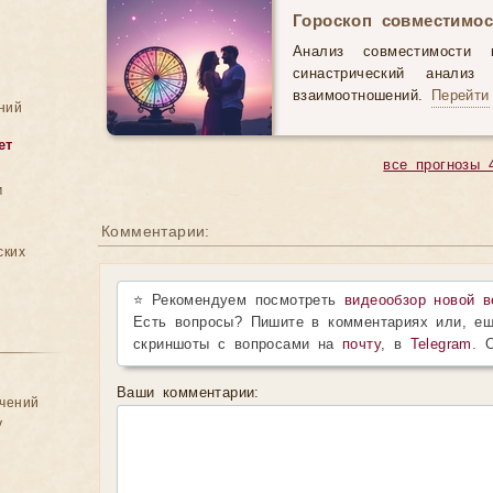
Гороскоп совместимос
Анализ совместимости 
синастрический анали
взаимоотношений.
Перейти
ний
ет
все прогнозы 
м
Комментарии:
ских
⭐ Рекомендуем посмотреть
видеообзор новой в
Есть вопросы? Пишите в комментариях или, ещ
скриншоты с вопросами на
почту
, в
Telegram
. 
Ваши комментарии:
ачений
у