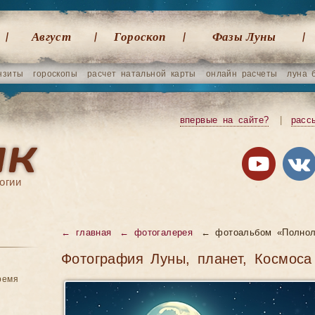
Август
Гороскоп
Фазы Луны
нзиты
гороскопы
расчет натальной карты
онлайн расчеты
луна 
впервые на сайте?
|
расс
огии
← главная
← фотогалерея
← фотоальбом «Полнол
Фотография Луны, планет, Космоса
ремя