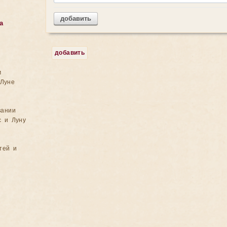
добавить
а
добавить
м
Луне
вании
с и Луну
тей и