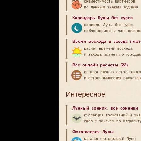
совместимость партнеров
по лунным знакам Зодиака
Календарь Луны без курса
периоды Луны без курса
неблагоприятны для начина
Время восхода и захода план
расчет времени восхода
и захода планет по города
Все онлайн расчеты (22)
каталог разных астрологиче
и астрономических расчетов
Интересное
Лунный сонник
,
все сонники
коллекция толкований и зн
снов с поиском по алфавит
Фотогалерея Луны
каталог фотографий Луны