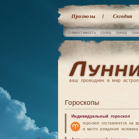
Прогнозы
Cегодня
совместимость
соляр
лунар
тра
ваш проводник в мир астрол
Гороскопы
Индивидуальный гороскоп
гороскоп составляется на в
и место рождения человека