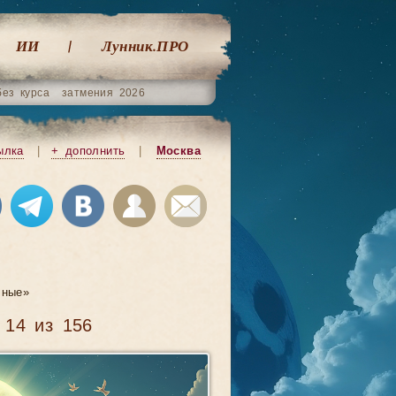
ИИ
Лунник.ПРО
без курса
затмения 2026
ылка
|
+ дополнить
|
Москва
ные»
 14 из 156