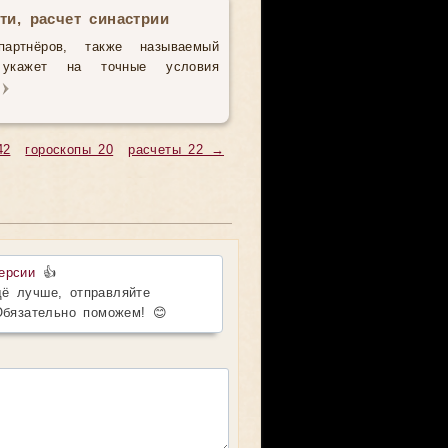
ти, расчет синастрии
партнёров, также называемый
з укажет на точные условия
42
гороскопы 20
расчеты 22 →
ерсии
👍
ё лучше, отправляйте
Обязательно поможем! 😊