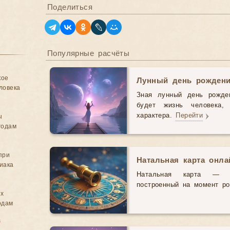
Поделиться
Популярные расчёты
кое
Лунный день рожден
ловека
Зная лунный день рожде
будет жизнь человека,
характера.
Перейти
ы
годам
при
Натальная карта онл
иака
Натальная карта — э
построенный на момент р
ых
одам
в