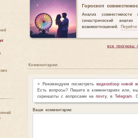
Гороскоп совместимос
Анализ совместимости 
синастрический анали
взаимоотношений.
Перейти
ний
ет
все прогнозы 
м
Комментарии:
ских
⭐ Рекомендуем посмотреть
видеообзор новой в
Есть вопросы? Пишите в комментариях или, ещ
скриншоты с вопросами на
почту
, в
Telegram
. 
Ваши комментарии:
ачений
у