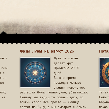
Фазы Луны на август 2026
Ната
ияют
Луна за месяц
делает круг.
жизни
Примерно 29-30
о с
дней.
ется
За это время
яет
проходит четыре
а
стадии: новолуние,
ого,
растущая Луна, полнолуние, убывающая.
Талан
 на
Почему мы видим то полный диск, то
Событ
тонкий серп? Всё просто — Солнце
Карма
светит на Луну, а мы смотрим с Земли.
показ