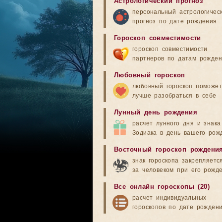
Астрологический прогноз
персональный астрологичес
прогноз по дате рождения
Гороскоп совместимости
гороскоп совместимости
партнеров по датам рожде
Любовный гороскоп
любовный гороскоп поможет
лучше разобраться в себе
Лунный день рождения
расчет лунного дня и знака
Зодиака в день вашего рож
Восточный гороскоп рождени
знак гороскопа закрепляетс
за человеком при его рожд
Все онлайн гороскопы (20)
расчет индивидуальных
гороскопов по дате рожден