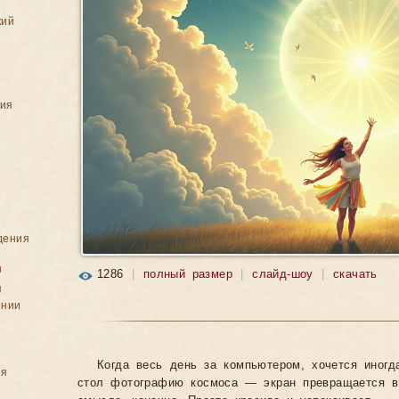
кий
ния
дения
я
1286
|
полный размер
|
слайд-шоу
|
скачать
я
ении
Когда весь день за компьютером, хочется иногд
ия
стол фотографию космоса — экран превращается в