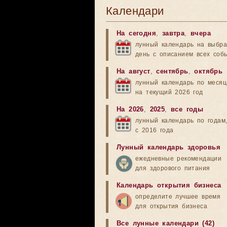
Календари
На сегодня
,
завтра
,
вчера
лунный календарь на выбр
день с описанием всех соб
На август
,
сентябрь
,
октябрь
лунный календарь по меся
на текущий 2026 год
На 2026
,
2025
,
все годы
лунный календарь по годам
с 2016 года
Лунный календарь здоровья
ежедневные рекомендации
для здорового питания
Календарь открытия бизнеса
определите лучшее время
для открытия бизнеса
Все лунные календари (42)