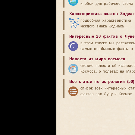
и обои для рабочего стола
Характеристика знаков Зодиак
подробная характеристика
каждого знака Зодиака
Интересные 20 фактов о Луне
в этом списке мы расскаже
самые необычные факты о 
Новости из мира космоса
свежие новости об исследо
Космоса, о полетах на Мар
Все статьи по астрологии (50)
список всех интересных ста
фактов про Луну и Космос