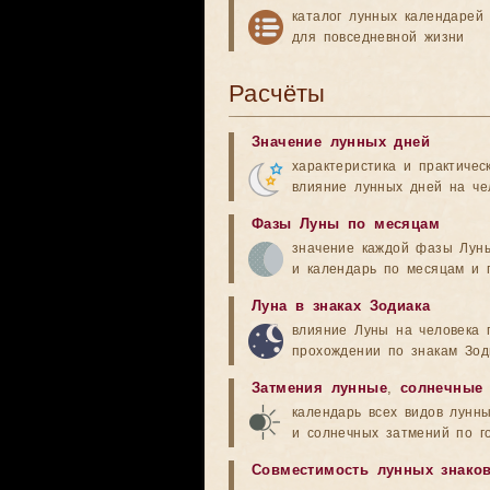
каталог лунных календарей
для повседневной жизни
Расчёты
Значение лунных дней
характеристика и практичес
влияние лунных дней на че
Фазы Луны по месяцам
значение каждой фазы Лун
и календарь по месяцам и 
Луна в знаках Зодиака
влияние Луны на человека 
прохождении по знакам Зод
Затмения лунные
,
солнечные
календарь всех видов лунн
и солнечных затмений по г
Совместимость лунных знако