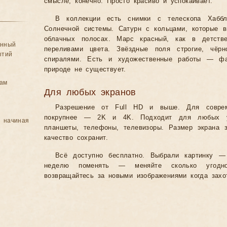
смысле, конечно. Просто красиво и успокаивает.
В коллекции есть снимки с телескопа Хаббл
Солнечной системы. Сатурн с кольцами, которые 
облачных полосах. Марс красный, как в детстве
анный
переливами цвета. Звёздные поля строгие, чёрно
ытий
спиралями. Есть и художественные работы — фан
природе не существует.
цам
Для любых экранов
Разрешение от Full HD и выше. Для совре
покрупнее — 2K и 4K. Подходит для любых уст
, начиная
планшеты, телефоны, телевизоры. Размер экрана 
качество сохранит.
Всё доступно бесплатно. Выбрали картинку —
неделю поменять — меняйте сколько угодно
возвращайтесь за новыми изображениями когда захо