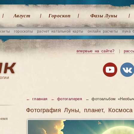
Август
Гороскоп
Фазы Луны
нзиты
гороскопы
расчет натальной карты
онлайн расчеты
луна 
впервые на сайте?
|
расс
огии
← главная
← фотогалерея
← фотоальбом «Необыч
Фотография Луны, планет, Космоса
ремя