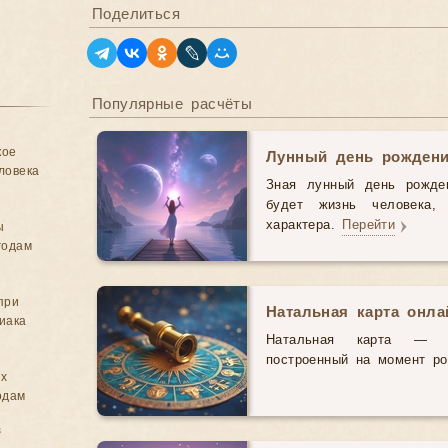
Поделиться
Популярные расчёты
кое
Лунный день рожден
ловека
Зная лунный день рожде
будет жизнь человека,
характера.
Перейти
ы
годам
при
Натальная карта онл
иака
Натальная карта — э
построенный на момент р
ых
одам
в