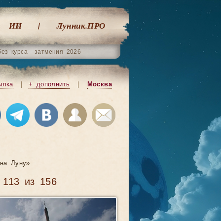
ИИ
Лунник.ПРО
без курса
затмения 2026
ылка
|
+ дополнить
|
Москва
на Луну»
 113 из 156