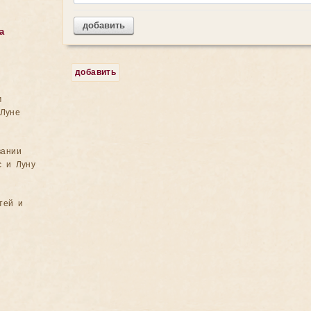
добавить
а
добавить
м
Луне
вании
с и Луну
тей и