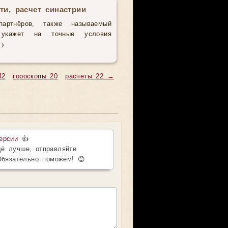
ти, расчет синастрии
партнёров, также называемый
з укажет на точные условия
42
гороскопы 20
расчеты 22 →
ерсии
👍
ё лучше, отправляйте
Обязательно поможем! 😊