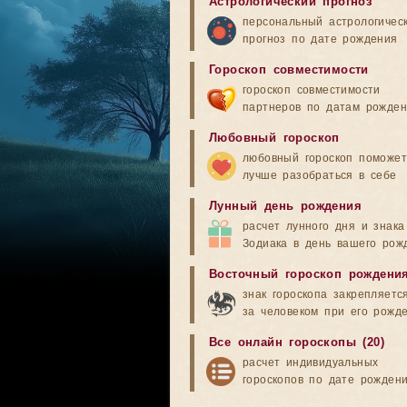
Астрологический прогноз
персональный астрологичес
прогноз по дате рождения
Гороскоп совместимости
гороскоп совместимости
партнеров по датам рожде
Любовный гороскоп
любовный гороскоп поможет
лучше разобраться в себе
Лунный день рождения
расчет лунного дня и знака
Зодиака в день вашего рож
Восточный гороскоп рождени
знак гороскопа закрепляетс
за человеком при его рожд
Все онлайн гороскопы (20)
расчет индивидуальных
гороскопов по дате рожден