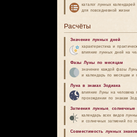
каталог лунных календарей
для повседневной жизни
Расчёты
Значение лунных дней
характеристика и практичес
влияние лунных дней на че
Фазы Луны по месяцам
значение каждой фазы Лун
и календарь по месяцам и 
Луна в знаках Зодиака
влияние Луны на человека 
прохождении по знакам Зод
Затмения лунные
,
солнечные
календарь всех видов лунн
и солнечных затмений по г
Совместимость лунных знако