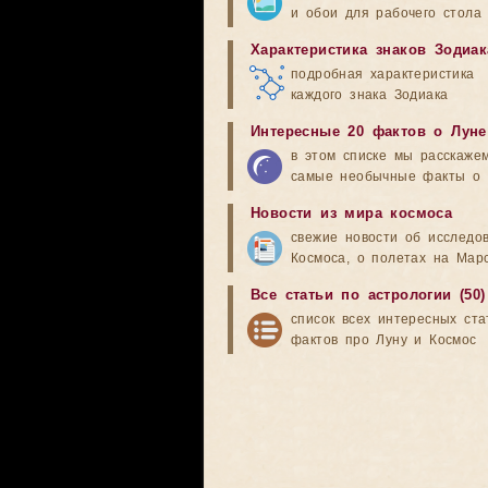
и обои для рабочего стола
Характеристика знаков Зодиак
подробная характеристика
каждого знака Зодиака
Интересные 20 фактов о Луне
в этом списке мы расскаже
самые необычные факты о 
Новости из мира космоса
свежие новости об исследо
Космоса, о полетах на Мар
Все статьи по астрологии (50)
список всех интересных ста
фактов про Луну и Космос