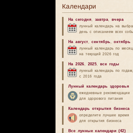
Календари
На сегодня
,
завтра
,
вчера
лунный календарь на выбр
день с описанием всех соб
На август
,
сентябрь
,
октябрь
лунный календарь по меся
на текущий 2026 год
На 2026
,
2025
,
все годы
лунный календарь по годам
с 2016 года
Лунный календарь здоровья
ежедневные рекомендации
для здорового питания
Календарь открытия бизнеса
определите лучшее время
для открытия бизнеса
Все лунные календари (42)