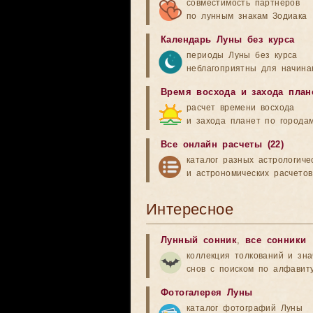
совместимость партнеров
по лунным знакам Зодиака
Календарь Луны без курса
периоды Луны без курса
неблагоприятны для начина
Время восхода и захода план
расчет времени восхода
и захода планет по города
Все онлайн расчеты (22)
каталог разных астрологиче
и астрономических расчетов
Интересное
Лунный сонник
,
все сонники
коллекция толкований и зн
снов с поиском по алфавит
Фотогалерея Луны
каталог фотографий Луны