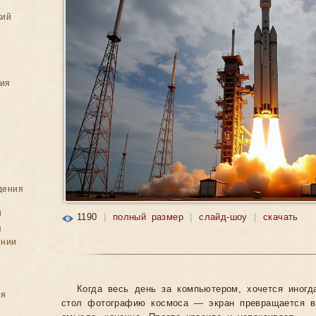
кий
ния
дения
я
1190
|
полный размер
|
слайд-шоу
|
скачать
я
ении
Когда весь день за компьютером, хочется иногд
ия
стол фотографию космоса — экран превращается в