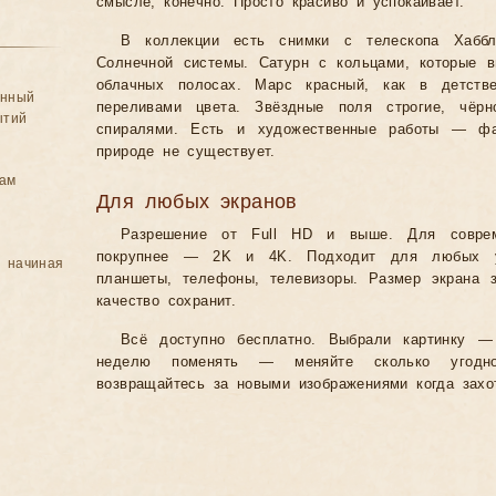
смысле, конечно. Просто красиво и успокаивает.
В коллекции есть снимки с телескопа Хаббл
Солнечной системы. Сатурн с кольцами, которые 
облачных полосах. Марс красный, как в детстве
анный
переливами цвета. Звёздные поля строгие, чёрно
ытий
спиралями. Есть и художественные работы — фан
природе не существует.
цам
Для любых экранов
Разрешение от Full HD и выше. Для совре
покрупнее — 2K и 4K. Подходит для любых уст
, начиная
планшеты, телефоны, телевизоры. Размер экрана 
качество сохранит.
Всё доступно бесплатно. Выбрали картинку —
неделю поменять — меняйте сколько угодно
возвращайтесь за новыми изображениями когда захо