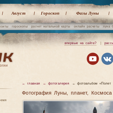
Август
Гороскоп
Фазы Луны
нзиты
гороскопы
расчет натальной карты
онлайн расчеты
луна 
впервые на сайте?
|
расс
огии
← главная
← фотогалерея
← фотоальбом «Полет 
Фотография Луны, планет, Космоса
ремя