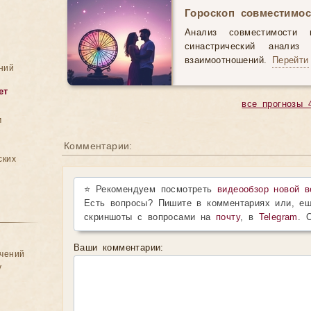
Гороскоп совместимос
Анализ совместимости 
синастрический анали
взаимоотношений.
Перейти
ний
ет
все прогнозы 
м
Комментарии:
ских
⭐ Рекомендуем посмотреть
видеообзор новой в
Есть вопросы? Пишите в комментариях или, ещ
скриншоты с вопросами на
почту
, в
Telegram
. 
Ваши комментарии:
ачений
у