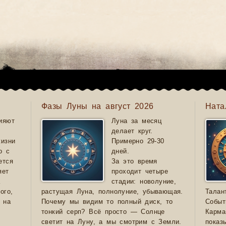
Фазы Луны на август 2026
Ната
ияют
Луна за месяц
делает круг.
жизни
Примерно 29-30
о с
дней.
ется
За это время
яет
проходит четыре
а
стадии: новолуние,
ого,
растущая Луна, полнолуние, убывающая.
Талан
 на
Почему мы видим то полный диск, то
Событ
тонкий серп? Всё просто — Солнце
Карма
светит на Луну, а мы смотрим с Земли.
показ