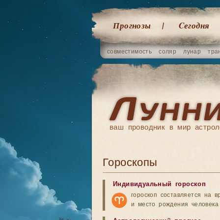
Прогнозы
Cегодня
совместимость
соляр
лунар
тра
ваш проводник в мир астрол
Гороскопы
Индивидуальный гороскоп
гороскоп составляется на в
и место рождения человека