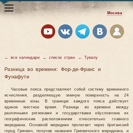
Москва
←
все календари
←
список стран
←
Тувалу
Разница во времени: Фор-де-Франс и
Фунафути
Часовые пояса представляют собой систему временного
исчисления, разделяющую земную поверхность на 24
временные зоны. В границах каждого пояса действует
единое местное время. Разница во времени между
различными регионами и государствами обусловлена их
географическим расположением относительно главного
меридиана. Основной меридиан пролегает через британский
город Гринвич, получив название Гринвичского меридиана, и