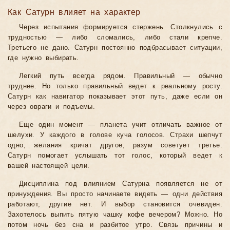
Как Сатурн влияет на характер
Через испытания формируется стержень. Столкнулись с
трудностью — либо сломались, либо стали крепче.
Третьего не дано. Сатурн постоянно подбрасывает ситуации,
где нужно выбирать.
Легкий путь всегда рядом. Правильный — обычно
труднее. Но только правильный ведет к реальному росту.
Сатурн как навигатор показывает этот путь, даже если он
через овраги и подъемы.
Еще один момент — планета учит отличать важное от
шелухи. У каждого в голове куча голосов. Страхи шепчут
одно, желания кричат другое, разум советует третье.
Сатурн помогает услышать тот голос, который ведет к
вашей настоящей цели.
Дисциплина под влиянием Сатурна появляется не от
принуждения. Вы просто начинаете видеть — одни действия
работают, другие нет. И выбор становится очевиден.
Захотелось выпить пятую чашку кофе вечером? Можно. Но
потом ночь без сна и разбитое утро. Связь причины и