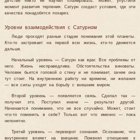
детстве никто не научил планировать. Может, упустили
момент развития терпения. Сатурн создаст условия, где эти
качества понадобятся позарез.
Уровни взаимодействия с Сатурном
Люди проходят разные стадии понимания этой планеты.
Кто-то застревает на первой всю жизнь, кто-то движется
дальше.
Начальный уровень — Сатурн как враг. Все проблемы от
него. Жизнь несправедлива. Обстоятельства виноваты.
Человек бьется головой о стену и не понимает, зачем она
тут стоит. На внутреннюю работу ни времени, ни желания
— все силы уходят на борьбу с внешним миром.
Второй уровень — появляется связь. Сделал так —
получил это. Поступил иначе — результат другой.
Начинается понимание, что не все случайно. Может, стоит
что-то поменять в себе? Только вот что именно — пока
непонятно.
Третий уровень — переворот сознания. Осознание, что
внутреннее влияет на внешнее. Поменял отношение к