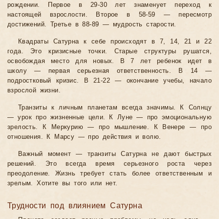
рождении. Первое в 29-30 лет знаменует переход к
настоящей взрослости. Второе в 58-59 — пересмотр
достижений. Третье в 88-89 — мудрость старости.
Квадраты Сатурна к себе происходят в 7, 14, 21 и 22
года. Это кризисные точки. Старые структуры рушатся,
освобождая место для новых. В 7 лет ребенок идет в
школу — первая серьезная ответственность. В 14 —
подростковый кризис. В 21-22 — окончание учебы, начало
взрослой жизни.
Транзиты к личным планетам всегда значимы. К Солнцу
— урок про жизненные цели. К Луне — про эмоциональную
зрелость. К Меркурию — про мышление. К Венере — про
отношения. К Марсу — про действия и волю.
Важный момент — транзиты Сатурна не дают быстрых
решений. Это всегда время серьезного роста через
преодоление. Жизнь требует стать более ответственным и
зрелым. Хотите вы того или нет.
Трудности под влиянием Сатурна