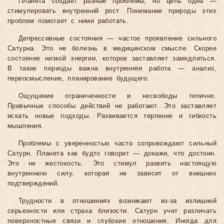
Планета создает разные проблемы, но цель одна —
стимулировать внутренний рост. Понимание природы этих
проблем помогает с ними работать.
Депрессивные состояния — частое проявление сильного
Сатурна. Это не болезнь в медицинском смысле. Скорее
состояние низкой энергии, которое заставляет замедлиться.
В такие периоды важна внутренняя работа — анализ,
переосмысление, планирование будущего.
Ощущение ограниченности и несвободы типично.
Привычные способы действий не работают. Это заставляет
искать новые подходы. Развивается терпение и гибкость
мышления.
Проблемы с уверенностью часто сопровождают сильный
Сатурн. Планета как будто говорит — докажи, что достоин.
Это не жестокость. Это стимул развить настоящую
внутреннюю силу, которая не зависит от внешних
подтверждений.
Трудности в отношениях возникают из-за излишней
серьезности или страха близости. Сатурн учит различать
поверхностные связи и глубокие отношения. Иногда для