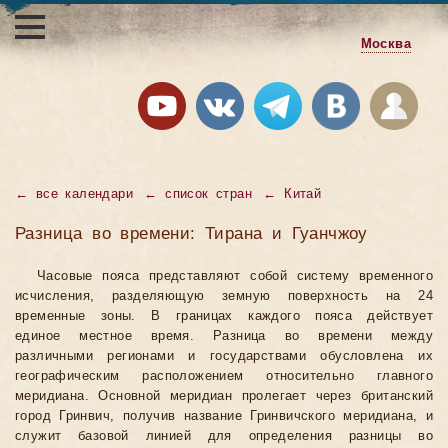
Москва
←
все календари
←
список стран
←
Китай
Разница во времени: Тирана и Гуанчжоу
Часовые пояса представляют собой систему временного
исчисления, разделяющую земную поверхность на 24
временные зоны. В границах каждого пояса действует
единое местное время. Разница во времени между
различными регионами и государствами обусловлена их
географическим расположением относительно главного
меридиана. Основной меридиан пролегает через британский
город Гринвич, получив название Гринвичского меридиана, и
служит базовой линией для определения разницы во