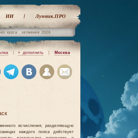
ИИ
Лунник.ПРО
без курса
затмения 2026
ылка
|
+ дополнить
|
Москва
аск
еменного исчисления, разделяющую
аницах каждого пояса действует