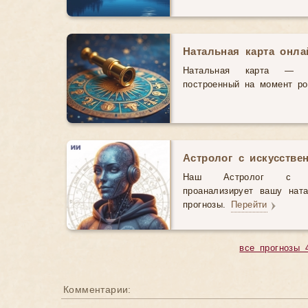
Натальная карта онл
Натальная карта — э
построенный на момент р
Астролог с искусстве
Наш Астролог с иск
проанализирует вашу нат
прогнозы.
Перейти
все прогнозы 
Комментарии: