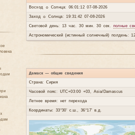
Восход ☼ Солнца: 06:01:12 07-08-2026
Заход ☼ Солнца: 19:31:42 07-08-2026
Световой день: 13 час. 30 мин. 30 сек.
полные св
Астрономический (истинный солнечный) полдень: 12
кое
ловека
ы
Дамаск — общие сведения
годам
Страна: Сирия
при
Часовой пояс: UTC+03:00 +03, Asia/Damascus
иака
Летнее время: нет перехода
Координаты: 33°30′ с.ш., 36°17′ в.д.
ых
одам
в