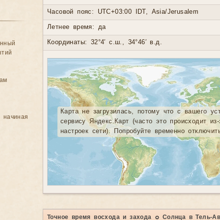
Часовой пояс: UTC+03:00 IDT, Asia/Jerusalem
Летнее время: да
Координаты: 32°4′ с.ш., 34°46′ в.д.
анный
ытий
цам
Карта не загрузилась, потому что с вашего ус
, начиная
сервису Яндекс.Карт (часто это происходит из
настроек сети). Попробуйте временно отключит
Точное время восхода и захода ☼ Солнца в Тель-А