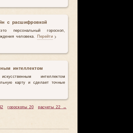
айн с расшифровкой
то персональный гороскоп,
ождения человека.
Перейти
нным интеллектом
усственным интеллектом
альную карту и сделает точные
42
гороскопы 20
расчеты 22 →