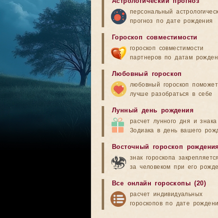
Астрологический прогноз
персональный астрологичес
прогноз по дате рождения
Гороскоп совместимости
гороскоп совместимости
партнеров по датам рожде
Любовный гороскоп
любовный гороскоп поможет
лучше разобраться в себе
Лунный день рождения
расчет лунного дня и знака
Зодиака в день вашего рож
Восточный гороскоп рождени
знак гороскопа закрепляетс
за человеком при его рожд
Все онлайн гороскопы (20)
расчет индивидуальных
гороскопов по дате рожден