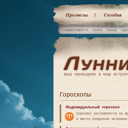
Прогнозы
Cегодня
совместимость
соляр
лунар
тра
ваш проводник в мир астрол
Гороскопы
Индивидуальный гороскоп
гороскоп составляется на в
и место рождения человека