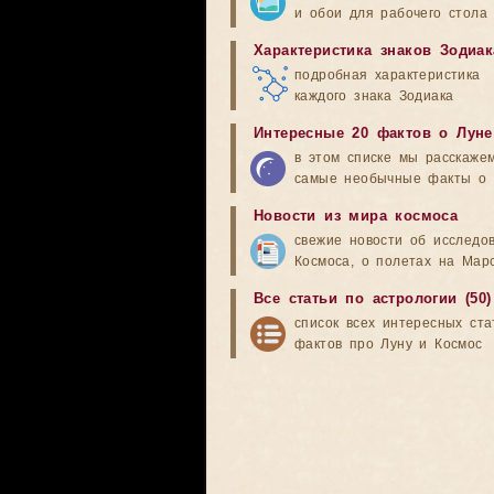
и обои для рабочего стола
Характеристика знаков Зодиак
подробная характеристика
каждого знака Зодиака
Интересные 20 фактов о Луне
в этом списке мы расскаже
самые необычные факты о 
Новости из мира космоса
свежие новости об исследо
Космоса, о полетах на Мар
Все статьи по астрологии (50)
список всех интересных ста
фактов про Луну и Космос