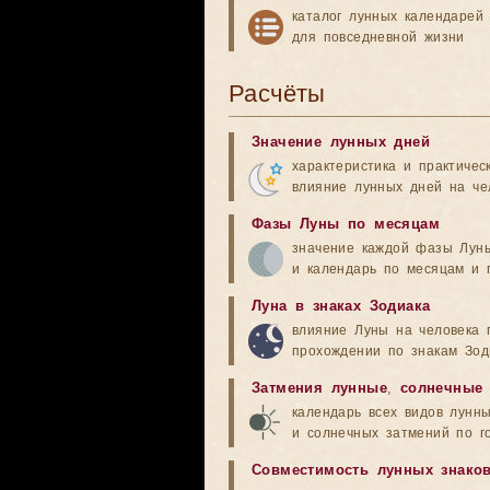
каталог лунных календарей
для повседневной жизни
Расчёты
Значение лунных дней
характеристика и практичес
влияние лунных дней на че
Фазы Луны по месяцам
значение каждой фазы Лун
и календарь по месяцам и 
Луна в знаках Зодиака
влияние Луны на человека 
прохождении по знакам Зод
Затмения лунные
,
солнечные
календарь всех видов лунн
и солнечных затмений по г
Совместимость лунных знако