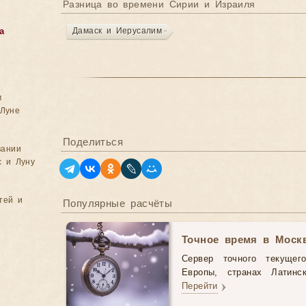
Разница во времени Сирии и Израиля
Дамаск и Иерусалим
а
м
Луне
Поделиться
вании
с и Луну
тей и
Популярные расчёты
Точное время в Моск
Сервер точного текущег
Европы, странах Латинс
Перейти