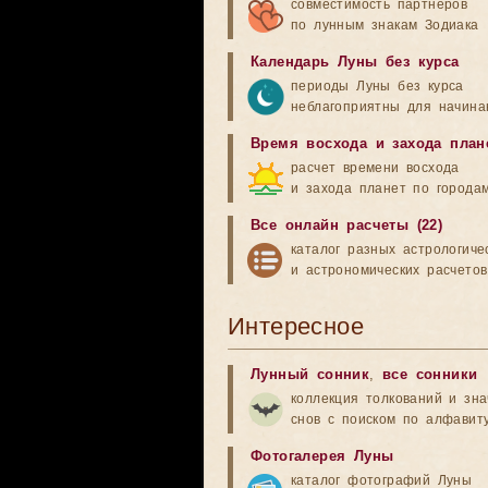
совместимость партнеров
по лунным знакам Зодиака
Календарь Луны без курса
периоды Луны без курса
неблагоприятны для начина
Время восхода и захода план
расчет времени восхода
и захода планет по города
Все онлайн расчеты (22)
каталог разных астрологиче
и астрономических расчетов
Интересное
Лунный сонник
,
все сонники
коллекция толкований и зн
снов с поиском по алфавит
Фотогалерея Луны
каталог фотографий Луны