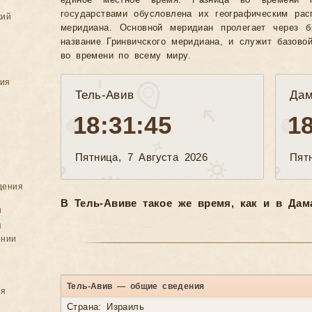
единое местное время. Разница во времени 
государствами обусловлена их географическим рас
кий
меридиана. Основной меридиан пролегает через б
название Гринвичского меридиана, и служит базово
во времени по всему миру.
ния
Тель-Авив
Дам
18:31:47
1
Пятница, 7 Августа 2026
Пят
дения
В Тель-Авиве такое же время, как и в Дама
я
я
ении
Тель-Авив — общие сведения
ия
Страна: Израиль