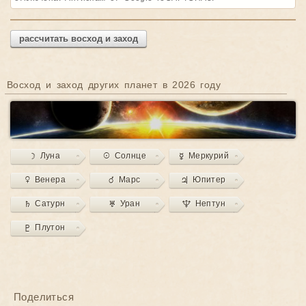
рассчитать восход и заход
Восход и заход других планет в 2026 году
☽ Луна
☉ Солнце
☿ Меркурий
♀ Венера
♂ Марс
♃ Юпитер
♄ Сатурн
♅ Уран
♆ Нептун
♇ Плутон
Поделиться