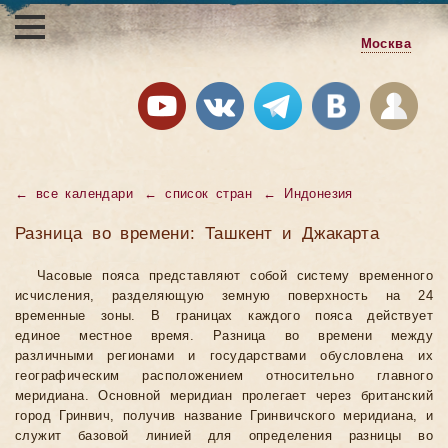
Москва
←
все календари
←
список стран
←
Индонезия
Разница во времени: Ташкент и Джакарта
Часовые пояса представляют собой систему временного
исчисления, разделяющую земную поверхность на 24
временные зоны. В границах каждого пояса действует
единое местное время. Разница во времени между
различными регионами и государствами обусловлена их
географическим расположением относительно главного
меридиана. Основной меридиан пролегает через британский
город Гринвич, получив название Гринвичского меридиана, и
служит базовой линией для определения разницы во