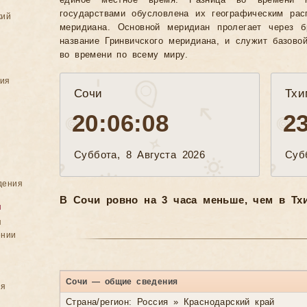
единое местное время. Разница во времени 
государствами обусловлена их географическим рас
кий
меридиана. Основной меридиан пролегает через б
название Гринвичского меридиана, и служит базово
во времени по всему миру.
ния
Сочи
Тхи
20:06:10
2
Суббота, 8 Августа 2026
Суб
дения
В Сочи ровно на 3 часа меньше, чем в Тхи
я
я
ении
Сочи — общие сведения
ия
Страна/регион: Россия » Краснодарский край