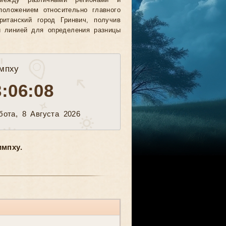
между различными регионами и
положением относительно главного
ританский город Гринвич, получив
й линией для определения разницы
мпху
3:06:10
бота, 8 Августа 2026
мпху.