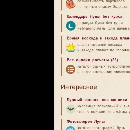
совместимость партнеров
по лунным знакам Зодиака
Календарь Луны без курса
периоды Луны без курса
неблагоприятны для начина
Время восхода и захода план
расчет времени восхода
и захода планет по города
Все онлайн расчеты (22)
каталог разных астрологиче
и астрономических расчетов
Интересное
Лунный сонник
,
все сонники
коллекция толкований и зн
снов с поиском по алфавит
Фотогалерея Луны
каталог фотографий Луны