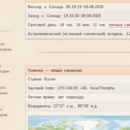
Восход ☼ Солнца: 05:19:19 08-08-2026
Заход ☼ Солнца: 19:33:30 08-08-2026
Световой день: 14 час. 14 мин. 11 сек.
полные св
Астрономический (истинный солнечный) полдень: 12
кое
ловека
ы
Тхимпху — общие сведения
годам
Страна: Бутан
при
Часовой пояс: UTC+06:00 +06, Asia/Thimphu
иака
Летнее время: нет перехода
Координаты: 27°27′ с.ш., 89°38′ в.д.
ых
одам
в