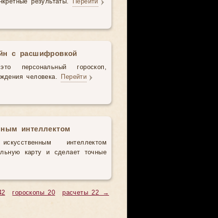
нкретные результаты.
Перейти
айн с расшифровкой
то персональный гороскоп,
ождения человека.
Перейти
нным интеллектом
усственным интеллектом
альную карту и сделает точные
42
гороскопы 20
расчеты 22 →