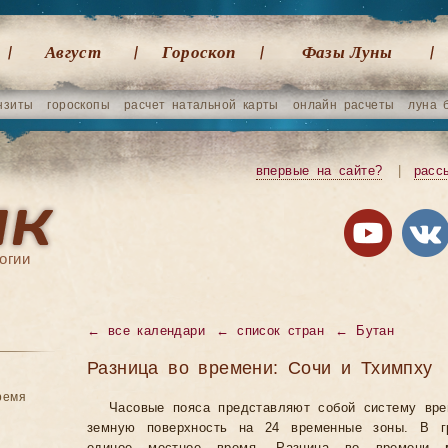
Август
Гороскоп
Фазы Луны
нзиты
гороскопы
расчет натальной карты
онлайн расчеты
луна 
впервые на сайте?
|
расс
огии
←
все календари
←
список стран
←
Бутан
Разница во времени: Сочи и Тхимпху
ремя
Часовые пояса представляют собой систему вр
земную поверхность на 24 временные зоны. В гр