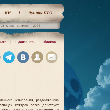
ИИ
Лунник.ПРО
без курса
затмения 2026
ылка
|
+ дополнить
|
Москва
еменного исчисления, разделяющую
аницах каждого пояса действует