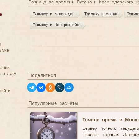
Разница во времени Бутана и Краснодарского к
Тхимпху и Краснодар
Тхимпху и Анапа
Тхимп
а
Тхимпху и Новороссийск
м
Луне
вании
с и Луну
Поделиться
тей и
Популярные расчёты
Точное время в Моск
Сервер точного текущег
Европы, странах Латинс