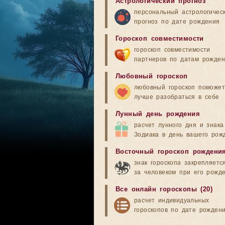
Астрологический прогноз
персональный астрологичес
прогноз по дате рождения
Гороскоп совместимости
гороскоп совместимости
партнеров по датам рожде
Любовный гороскоп
любовный гороскоп поможет
лучше разобраться в себе
Лунный день рождения
расчет лунного дня и знака
Зодиака в день вашего рож
Восточный гороскоп рождени
знак гороскопа закрепляетс
за человеком при его рожд
Все онлайн гороскопы (20)
расчет индивидуальных
гороскопов по дате рожден