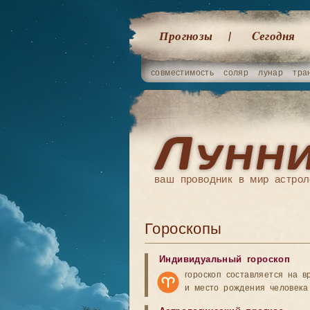
Прогнозы
Cегодня
совместимость
соляр
лунар
тра
ваш проводник в мир астрол
Гороскопы
Индивидуальный гороскоп
гороскоп составляется на в
и место рождения человека