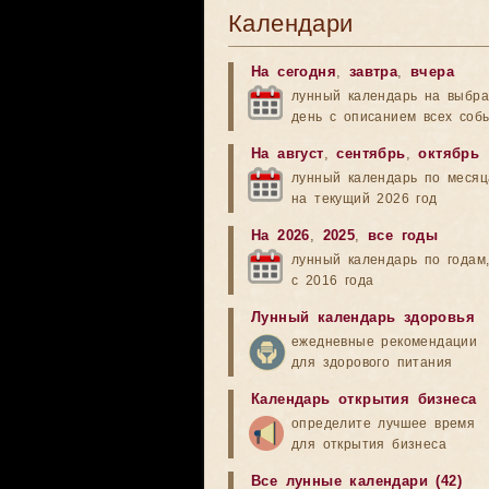
Календари
На сегодня
,
завтра
,
вчера
лунный календарь на выбр
день с описанием всех соб
На август
,
сентябрь
,
октябрь
лунный календарь по меся
на текущий 2026 год
На 2026
,
2025
,
все годы
лунный календарь по годам
с 2016 года
Лунный календарь здоровья
ежедневные рекомендации
для здорового питания
Календарь открытия бизнеса
определите лучшее время
для открытия бизнеса
Все лунные календари (42)