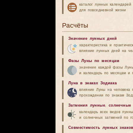
каталог лунных календарей
для повседневной жизни
Расчёты
Значение лунных дней
характеристика и практичес
влияние лунных дней на че
Фазы Луны по месяцам
значение каждой фазы Лун
и календарь по месяцам и 
Луна в знаках Зодиака
влияние Луны на человека 
прохождении по знакам Зод
Затмения лунные
,
солнечные
календарь всех видов лунн
и солнечных затмений по г
Совместимость лунных знако