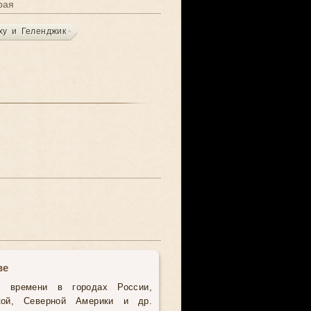
рая
ху и Геленджик
ве
о времени в городах России,
кой, Северной Америки и др.