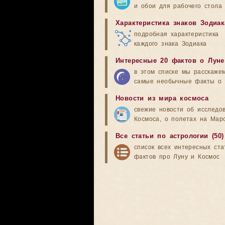
и обои для рабочего стола
Характеристика знаков Зодиак
подробная характеристика
каждого знака Зодиака
Интересные 20 фактов о Луне
в этом списке мы расскаже
самые необычные факты о 
Новости из мира космоса
свежие новости об исследо
Космоса, о полетах на Мар
Все статьи по астрологии (50)
список всех интересных ста
фактов про Луну и Космос