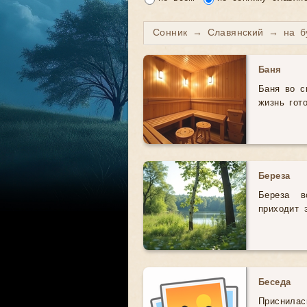
Сонник → Славянский → на б
Баня
Баня во с
жизнь гот
Береза
Береза в
приходит 
Беседа
Приснила