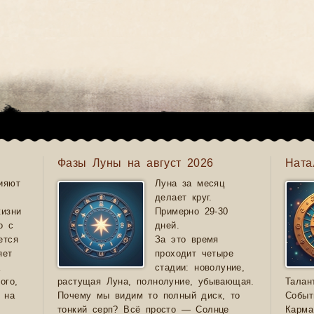
Фазы Луны на август 2026
Ната
ияют
Луна за месяц
делает круг.
жизни
Примерно 29-30
о с
дней.
ется
За это время
яет
проходит четыре
а
стадии: новолуние,
ого,
растущая Луна, полнолуние, убывающая.
Талан
 на
Почему мы видим то полный диск, то
Событ
тонкий серп? Всё просто — Солнце
Карма