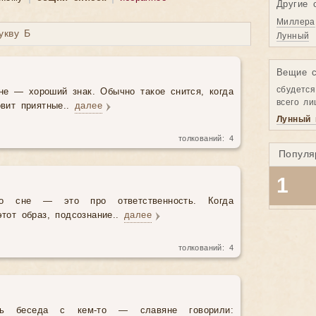
Другие 
Миллера
укву Б
Лунный
Вещие с
сбудетс
не — хороший знак. Обычно такое снится, когда
всего л
овит приятные..
далее
Лунный 
толкований:
4
Популя
1
о сне — это про ответственность. Когда
этот образ, подсознание..
далее
толкований:
4
сь беседа с кем-то — славяне говорили: