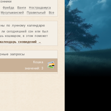
сонники
Фрейда
Ванги
Нострадамуса
Мусульманский
Правильный
Все
ны по лунному календарю
я ли сегодняшний сон или был
ишь кошмаром, в этом поможет
календарь сновидений →
рные запросы
Кошка
значений: 3