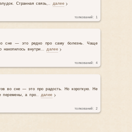
елудок. Странная связь,..
далее
толкований:
1
во сне — это редко про саму болезнь. Чаще
то накопилось внутри...
далее
толкований:
4
тов во сне — это про радость. Но короткую. Не
е перемены, а про..
далее
толкований:
2