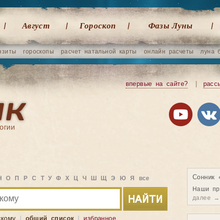
Август
Гороскоп
Фазы Луны
нзиты
гороскопы
расчет натальной карты
онлайн расчеты
луна 
впервые на сайте?
|
расс
огии
Сонник 
Н
О
П
Р
С
Т
У
Ф
Х
Ц
Ч
Ш
Щ
Э
Ю
Я
все
Наши пр
далее →
скому
общий список
избранное