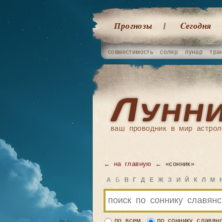
Прогнозы
Cегодня
совместимость
соляр
лунар
тра
ваш проводник в мир астрол
← на главную
← «сонник»
А
Б
В
Г
Д
Е
Ж
З
И
Й
К
Л
М
по всем
по соннику славян