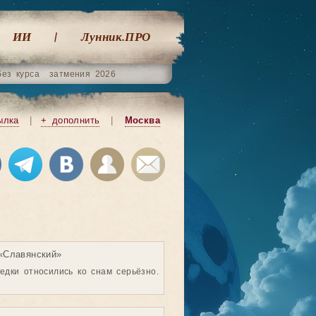
ИИ
Лунник.ПРО
без курса
затмения 2026
ылка
|
+ дополнить
|
Москва
«Славянский»
едки относились ко снам серьёзно.