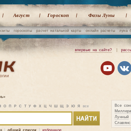
Август
Гороскоп
Фазы Луны
нзиты
гороскопы
расчет натальной карты
онлайн расчеты
луна 
впервые на сайте?
|
расс
огии
нь»
Все сон
Н
О
П
Р
С
Т
У
Ф
Х
Ц
Ч
Ш
Щ
Э
Ю
Я
все
Миллер
Лунный
Славянс
а
общий список
избранное