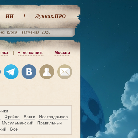
ИИ
Лунник.ПРО
без курса
затмения 2026
ылка
|
+ дополнить
|
Москва
ники
а
Фрейда
Ванги
Нострадамуса
Мусульманский
Правильный
кий
Все