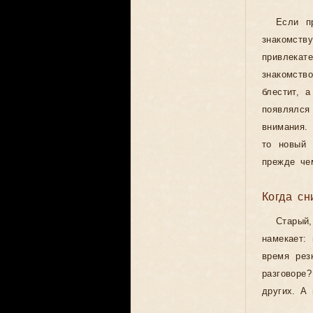
Если п
знакомств
привлекат
знакомст
блестит, 
появлялс
внимания.
то новый 
прежде че
Когда сн
Стары
намекает:
время рез
разговор
других. А