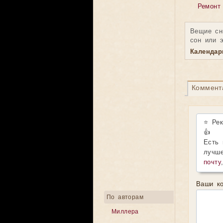
Ремонт
Вещие сн
сон или 
Календа
Коммент
⭐ Ре
👍
Есть 
лучше
почту
Ваши ко
По авторам
Миллера