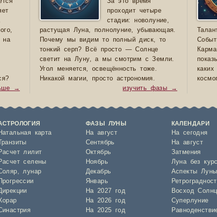
ется
За это время
яет
проходит четыре
а
стадии: новолуние,
ого,
растущая Луна, полнолуние, убывающая.
Талан
 на
Почему мы видим то полный диск, то
Событ
тонкий серп? Всё просто — Солнце
Карма
светит на Луну, а мы смотрим с Земли.
показ
Угол меняется, освещённость тоже.
каких
ся?
Никакой магии, просто астрономия.
космо
льше →
изучить фазы →
АСТРОЛОГИЯ
ФАЗЫ ЛУНЫ
КАЛЕНДАРИ
Натальная карта
На август
На сегодня
Транзиты
Сентябрь
На август
Расчет лилит
Октябрь
Затмения
Расчет селены
Ноябрь
Луна без кур
Соляр
,
лунар
Декабрь
Аспекты Лун
Прогрессии
Январь
Ретроградност
Дирекции
На 2027 год
Восход Солнц
Хорар
На 2026 год
Суперлуние
Синастрия
На 2025 год
Равноденстви