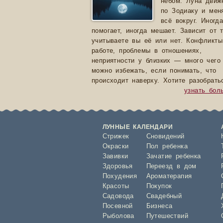
небом. Луна движ
по Зодиаку и мен
всё вокруг. Иногд
помогает, иногда мешает. Зависит от т
учитываете вы её или нет. Конфликты
работе, проблемы в отношениях,
неприятности у близких — много чего
можно избежать, если понимать, что
происходит наверху. Хотите разобрать
узнать бо
ЛУННЫЕ КАЛЕНДАРИ
Стрижек
Сновидений
Окраски
Пол ребенка
Завивки
Зачатие ребенка
Здоровья
Переезд в дом
Похудения
Ароматерапия
Красоты
Покупок
Садовода
Свадебный
Посевной
Бизнеса
Рыболова
Путешествий