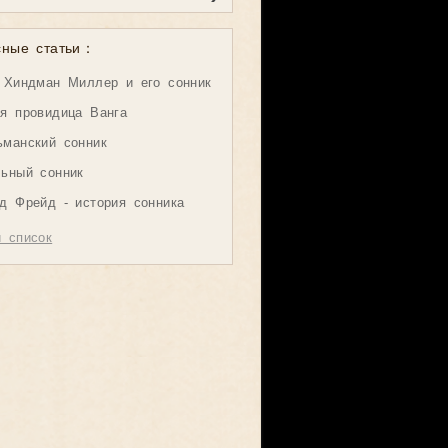
сные статьи：
 Хиндман Миллер и его сонник
я провидица Ванга
манский сонник
ьный сонник
д Фрейд - история сонника
 список