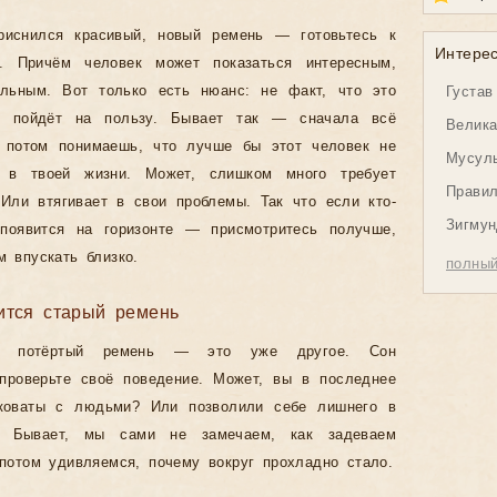
риснился красивый, новый ремень — готовьтесь к
Интере
у. Причём человек может показаться интересным,
ельным. Вот только есть нюанс: не факт, что это
Густав
во пойдёт на пользу. Бывает так — сначала всё
Велика
а потом понимаешь, что лучше бы этот человек не
Мусуль
я в твоей жизни. Может, слишком много требует
Правил
 Или втягивает в свои проблемы. Так что если кто-
Зигмун
появится на горизонте — присмотритесь получше,
м впускать близко.
полный
ится старый ремень
й, потёртый ремень — это уже другое. Сон
 проверьте своё поведение. Может, вы в последнее
коваты с людьми? Или позволили себе лишнего в
е? Бывает, мы сами не замечаем, как задеваем
 потом удивляемся, почему вокруг прохладно стало.