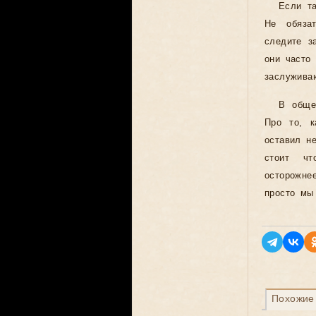
Если т
Не обяза
следите з
они часто
заслужива
В обще
Про то, 
оставил н
стоит чт
осторожне
просто мы
Похожие