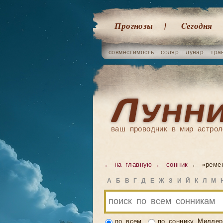
Прогнозы
Cегодня
совместимость
соляр
лунар
тра
ваш проводник в мир астрол
← на главную
← сонник
← «реме
А
Б
В
Г
Д
Е
Ж
З
И
Й
К
Л
М
по всем
по соннику Миллер