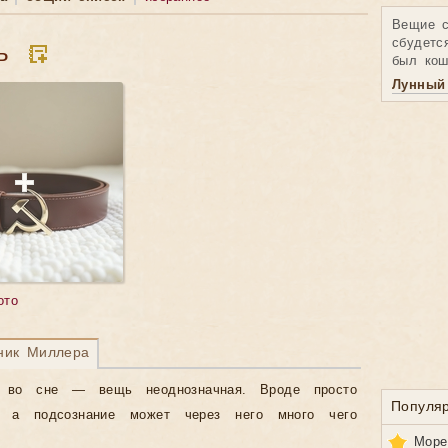
Вещие с
сбудетс
ь
был кош
Лунный
ото
ник Миллера
 во сне — вещь неоднозначная. Вроде просто
Популя
р, а подсознание может через него много чего
Море