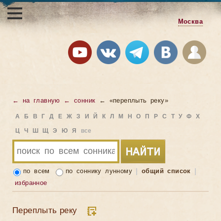
Москва
← на главную
← сонник
← «переплыть реку»
А
Б
В
Г
Д
Е
Ж
З
И
Й
К
Л
М
Н
О
П
Р
С
Т
У
Ф
Х
Ц
Ч
Ш
Щ
Э
Ю
Я
все
по всем
по соннику лунному
общий список
избранное
Переплыть реку