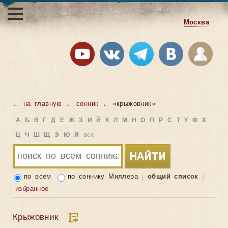
Москва
← на главную
← сонник
← «крыжовник»
А
Б
В
Г
Д
Е
Ж
З
И
Й
К
Л
М
Н
О
П
Р
С
Т
У
Ф
Х
Ц
Ч
Ш
Щ
Э
Ю
Я
все
по всем
по соннику Миллера
общий список
избранное
Крыжовник