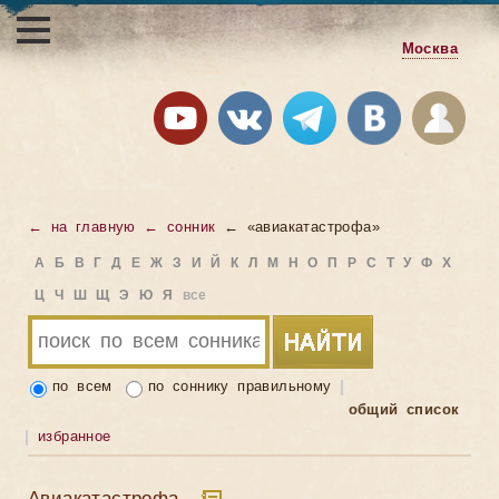
Москва
← на главную
← сонник
← «авиакатастрофа»
А
Б
В
Г
Д
Е
Ж
З
И
Й
К
Л
М
Н
О
П
Р
С
Т
У
Ф
Х
Ц
Ч
Ш
Щ
Э
Ю
Я
все
по всем
по соннику правильному
общий список
избранное
Авиакатастрофа