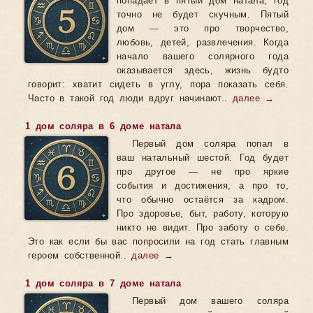
попадает в пятый дом натала, год
точно не будет скучным. Пятый
дом — это про творчество,
любовь, детей, развлечения. Когда
начало вашего солярного года
оказывается здесь, жизнь будто
говорит: хватит сидеть в углу, пора показать себя.
Часто в такой год люди вдруг начинают..
далее →
1 дом соляра в 6 доме натала
Первый дом соляра попал в
ваш натальный шестой. Год будет
про другое — не про яркие
события и достижения, а про то,
что обычно остаётся за кадром.
Про здоровье, быт, работу, которую
никто не видит. Про заботу о себе.
Это как если бы вас попросили на год стать главным
героем собственной..
далее →
1 дом соляра в 7 доме натала
Первый дом вашего соляра