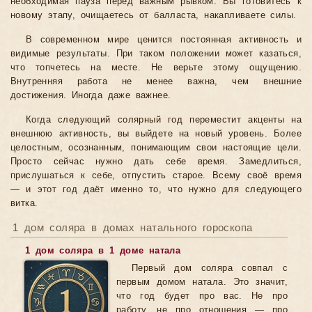
необходимая пауза перед важным рывком. Вы готовитесь к
новому этапу, очищаетесь от балласта, накапливаете силы.
В современном мире ценится постоянная активность и
видимые результаты. При таком положении может казаться,
что топчетесь на месте. Не верьте этому ощущению.
Внутренняя работа не менее важна, чем внешние
достижения. Иногда даже важнее.
Когда следующий солярный год переместит акценты на
внешнюю активность, вы выйдете на новый уровень. Более
целостным, осознанным, понимающим свои настоящие цели.
Просто сейчас нужно дать себе время. Замедлиться,
прислушаться к себе, отпустить старое. Всему своё время
— и этот год даёт именно то, что нужно для следующего
витка.
1 дом соляра в домах натального гороскопа
1 дом соляра в 1 доме натала
Первый дом соляра совпал с
первым домом натала. Это значит,
что год будет про вас. Не про
работу, не про отношения — про