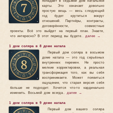
попадает в седьмой дом натальной
карты. Это означает довольно
простую вещь — весь следующий
год будет крутиться вокруг
отношений. Партнёры, контракты,
договорённости, совместные
проекты. Всё это выйдет на первый план. Знаете,
что интересно? В этот период вы будете..
далее →
1 дом соляра в 8 доме натала
Первый дом соляра в восьмом
доме натала — это год серьёзных
внутренних перемен. Не просто
мелкие корректировки, а реальная
трансформация того, как вы себя
воспринимаете. Может появиться
ощущение, что старая версия себя
больше не подходит. Хочется что-то кардинально
изменить. Восьмой дом всегда..
далее →
1 дом соляра в 9 доме натала
Первый дом вашего соляра