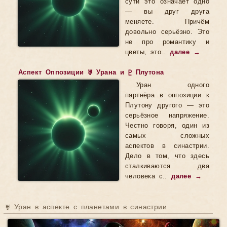
сути это означает одно
— вы друг друга
меняете. Причём
довольно серьёзно. Это
не про романтику и
цветы, это..
далее →
Аспект Оппозиции ♅ Урана и ♇ Плутона
Уран одного
партнёра в оппозиции к
Плутону другого — это
серьёзное напряжение.
Честно говоря, один из
самых сложных
аспектов в синастрии.
Дело в том, что здесь
сталкиваются два
человека с..
далее →
♅ Уран в аспекте с планетами в синастрии