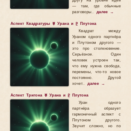
другу на уровне идей
— там, где обычные
разговоры..
далее →
Аспект Квадратуры ♅ Урана и ♇ Плутона
Квадрат между
Ураном одного партнёра
и Плутоном другого —
это про столкновение.
Серьёзное. Один
человек устроен так,
что ему нужна свобода,
перемены, что-то новое
постоянно. Другой
хочет..
далее →
Аспект Тригона ♅ Урана и ♇ Плутона
Уран одного
партнёра образует
гармоничный аспект с
Плутоном другого.
Звучит сложно, но по