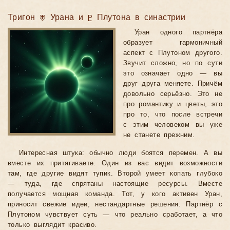
Тригон ♅ Урана и ♇ Плутона в синастрии
Уран одного партнёра
образует гармоничный
аспект с Плутоном другого.
Звучит сложно, но по сути
это означает одно — вы
друг друга меняете. Причём
довольно серьёзно. Это не
про романтику и цветы, это
про то, что после встречи
с этим человеком вы уже
не станете прежним.
Интересная штука: обычно люди боятся перемен. А вы
вместе их притягиваете. Один из вас видит возможности
там, где другие видят тупик. Второй умеет копать глубоко
— туда, где спрятаны настоящие ресурсы. Вместе
получается мощная команда. Тот, у кого активен Уран,
приносит свежие идеи, нестандартные решения. Партнёр с
Плутоном чувствует суть — что реально сработает, а что
только выглядит красиво.