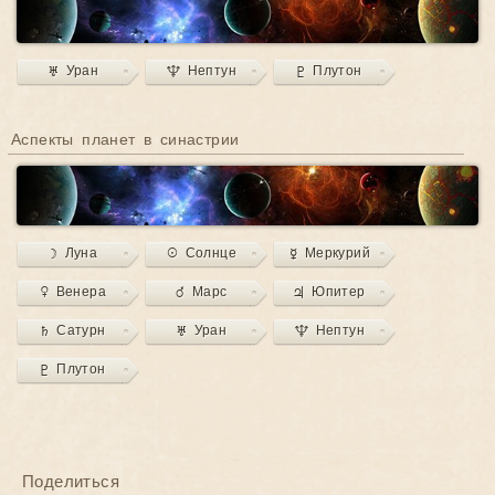
♅ Уран
♆ Нептун
♇ Плутон
Аспекты планет в синастрии
☽ Луна
☉ Солнце
☿ Меркурий
♀ Венера
♂ Марс
♃ Юпитер
♄ Сатурн
♅ Уран
♆ Нептун
♇ Плутон
Поделиться