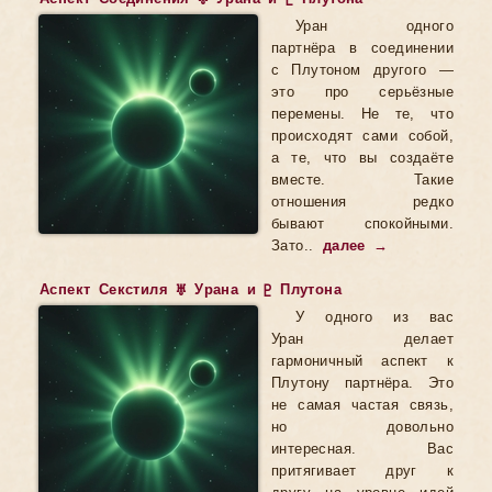
Уран одного
партнёра в соединении
с Плутоном другого —
это про серьёзные
перемены. Не те, что
происходят сами собой,
а те, что вы создаёте
вместе. Такие
отношения редко
бывают спокойными.
Зато..
далее →
Аспект Секстиля ♅ Урана и ♇ Плутона
У одного из вас
Уран делает
гармоничный аспект к
Плутону партнёра. Это
не самая частая связь,
но довольно
интересная. Вас
притягивает друг к