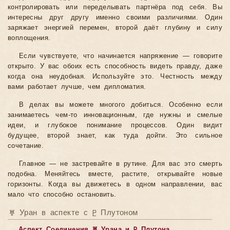
контролировать или переделывать партнёра под себя. Вы
интересны друг другу именно своими различиями. Один
заряжает энергией перемен, второй даёт глубину и силу
воплощения.
Если чувствуете, что начинается напряжение — говорите
открыто. У вас обоих есть способность видеть правду, даже
когда она неудобная. Используйте это. Честность между
вами работает лучше, чем дипломатия.
В делах вы можете многого добиться. Особенно если
занимаетесь чем-то инновационным, где нужны и смелые
идеи, и глубокое понимание процессов. Один видит
будущее, второй знает, как туда дойти. Это сильное
сочетание.
Главное — не застревайте в рутине. Для вас это смерть
подобна. Меняйтесь вместе, растите, открывайте новые
горизонты. Когда вы движетесь в одном направлении, вас
мало что способно остановить.
♅ Уран в аспекте с ♇ Плутоном
Аспект Соединения ♅ Урана и ♇ Плутона