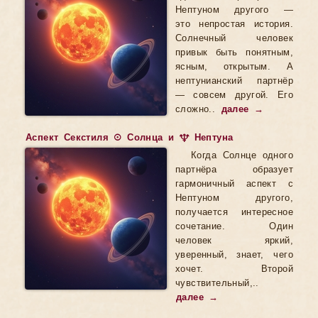
Нептуном другого —
это непростая история.
Солнечный человек
привык быть понятным,
ясным, открытым. А
нептунианский партнёр
— совсем другой. Его
сложно..
далее →
Аспект Секстиля ☉ Солнца и ♆ Нептуна
Когда Солнце одного
партнёра образует
гармоничный аспект с
Нептуном другого,
получается интересное
сочетание. Один
человек яркий,
уверенный, знает, чего
хочет. Второй
чувствительный,..
далее →