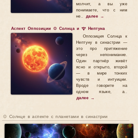
молчит, а вы уже
понимаете, что с ним
не..
далее →
Аспект Оппозиции ☉ Солнца и ♆ Нептуна
Оппозиция Солнца к
Нептуну в синастрии —
это про притяжение
через непонимание.
Один партнёр живёт
ясно и открыто, второй
— в мире тонких
чувств и интуиции.
Вроде говорите на
одном языке, а..
далее →
☉ Солнце в аспекте с планетами в синастрии