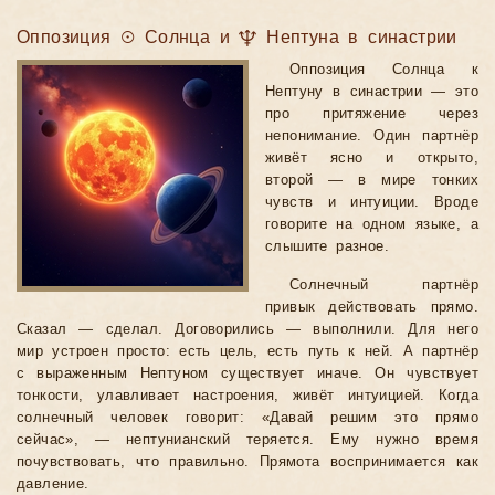
Оппозиция ☉ Солнца и ♆ Нептуна в синастрии
Оппозиция Солнца к
Нептуну в синастрии — это
про притяжение через
непонимание. Один партнёр
живёт ясно и открыто,
второй — в мире тонких
чувств и интуиции. Вроде
говорите на одном языке, а
слышите разное.
Солнечный партнёр
привык действовать прямо.
Сказал — сделал. Договорились — выполнили. Для него
мир устроен просто: есть цель, есть путь к ней. А партнёр
с выраженным Нептуном существует иначе. Он чувствует
тонкости, улавливает настроения, живёт интуицией. Когда
солнечный человек говорит: «Давай решим это прямо
сейчас», — нептунианский теряется. Ему нужно время
почувствовать, что правильно. Прямота воспринимается как
давление.