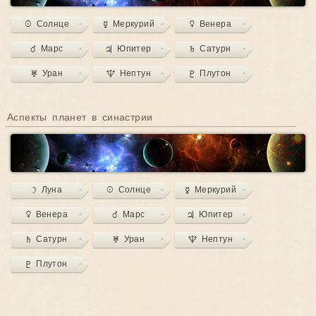
☉ Солнце
☿ Меркурий
♀ Венера
♂ Марс
♃ Юпитер
♄ Сатурн
♅ Уран
♆ Нептун
♇ Плутон
Аспекты планет в синастрии
☽ Луна
☉ Солнце
☿ Меркурий
♀ Венера
♂ Марс
♃ Юпитер
♄ Сатурн
♅ Уран
♆ Нептун
♇ Плутон