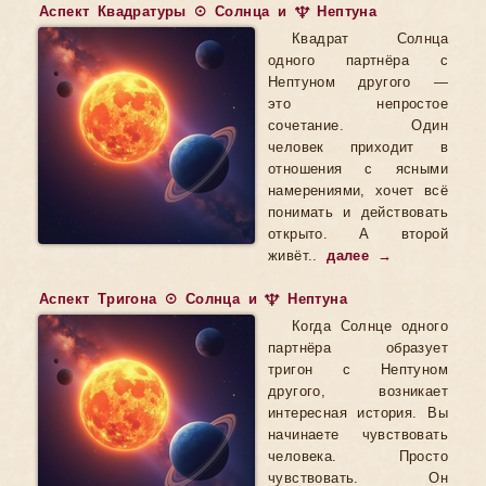
Аспект Квадратуры ☉ Солнца и ♆ Нептуна
Квадрат Солнца
одного партнёра с
Нептуном другого —
это непростое
сочетание. Один
человек приходит в
отношения с ясными
намерениями, хочет всё
понимать и действовать
открыто. А второй
живёт..
далее →
Аспект Тригона ☉ Солнца и ♆ Нептуна
Когда Солнце одного
партнёра образует
тригон с Нептуном
другого, возникает
интересная история. Вы
начинаете чувствовать
человека. Просто
чувствовать. Он