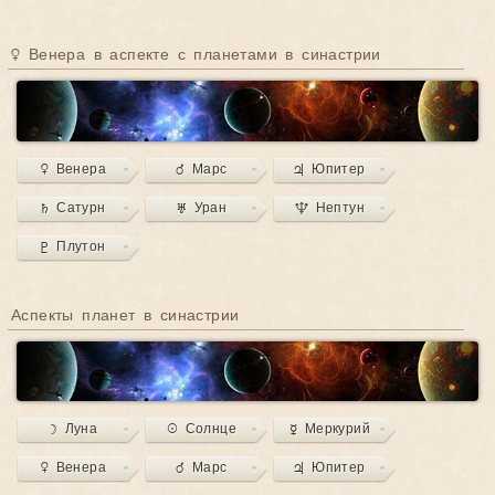
♀ Венера в аспекте с планетами в синастрии
♀ Венера
♂ Марс
♃ Юпитер
♄ Сатурн
♅ Уран
♆ Нептун
♇ Плутон
Аспекты планет в синастрии
☽ Луна
☉ Солнце
☿ Меркурий
♀ Венера
♂ Марс
♃ Юпитер