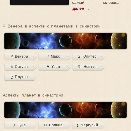
самый человек,..
далее →
♀ Венера в аспекте с планетами в синастрии
♀ Венера
♂ Марс
♃ Юпитер
♄ Сатурн
♅ Уран
♆ Нептун
♇ Плутон
Аспекты планет в синастрии
☽ Луна
☉ Солнце
☿ Меркурий