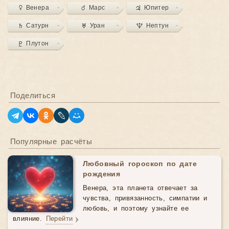
♀ Венера
♂ Марс
♃ Юпитер
♄ Сатурн
♅ Уран
♆ Нептун
♇ Плутон
Поделиться
Популярные расчёты
Любовный гороскоп по дате
рождения
Венера, эта планета отвечает за
чувства, привязанность, симпатии и
любовь, и поэтому узнайте ее
влияние.
Перейти