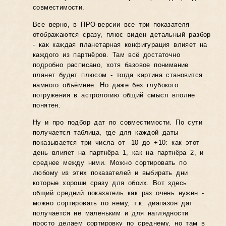
совместимости.
Все верно, в ПРО-версии все три показателя
отображаются сразу, плюс виден детальный разбор
- как каждая планетарная конфигурация влияет на
каждого из партнёров. Там всё достаточно
подробно расписано, хотя базовое понимание
планет будет плюсом - тогда картина становится
намного объёмнее. Но даже без глубокого
погружения в астрологию общий смысл вполне
понятен.
Ну и про подбор дат по совместимости. По сути
получается таблица, где для каждой даты
показывается три числа от -10 до +10: как этот
день влияет на партнёра 1, как на партнёра 2, и
среднее между ними. Можно сортировать по
любому из этих показателей и выбирать дни
которые хороши сразу для обоих. Вот здесь
общий средний показатель как раз очень нужен -
можно сортировать по нему, т.к. диапазон дат
получается не маленьким и для наглядности
просто делаем сортировку по среднему, но там в