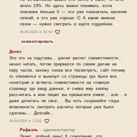
около 10%. Но здесь важно понимать: если
значение больше 0 — это уже показатель наличия
связей, и это уже хорошо 🙂 А какие именно
связи — нужно смотреть в карте подробнее.
06.05.2026 в 01:33
комментировать
Денис
Это что за подстава… делал расчет совместимости…
начал читать, потом прервался по своим делам на
пару часов, захожу снова все посмотреть, сайт почему
то обновился и выкинул со страницы где были все
синатсрии и аспекты совместимости на главную
страницу где ввод данных, я снова жму кнопку
рассчитать а мне пишет вы превысили лимит… але… я
даже дочитать не смог…. Вы хоть сохраняйте тогда
возможность смотреть расчеты которые уже были
сделаны…. Дизлайк…
29.04.2026 в 12:02
Рафаэль
- администратор
Денис, добрый день! К сожалению, это