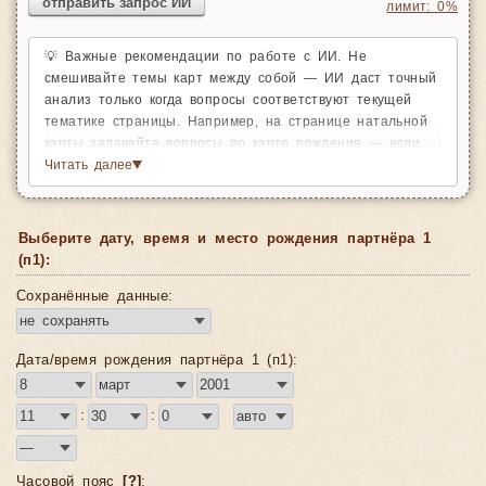
отправить запрос ИИ
лимит:
0
%
💡 Важные рекомендации по работе с ИИ. Не
смешивайте темы карт между собой — ИИ даст точный
анализ только когда вопросы соответствуют текущей
тематике страницы. Например, на странице натальной
карты задавайте вопросы по карте рождения — если
хотите проанализировать транзиты, соляр, лунар или
Читать далее
▼
другие карты, просто откройте нужный раздел на
соответствующих
страницах сайта
. Так каждый анализ
будет чётким и глубоким — ведь каждая страница
Выберите дату, время и место рождения партнёра 1
настроена на определённую тему и лучше всего
(п1):
раскрывает именно её.
Сохранённые данные:
🔍 Также разбивайте вопросы на части — не пишите
всё одним большим текстом в несколько предложений.
Задали вопрос — получили ответ — задали следующий.
Дата/время рождения партнёра 1 (п1):
Так постепенно раскрывайте тему в диалоге: ИИ успеет
полностью ответить на каждый вопрос и ничего не
упустит. Если вопрос слишком большой, ИИ может не
:
:
уложиться в лимит ответа и текст просто оборвётся на
самом интересном месте.
Часовой пояс
[?]
: