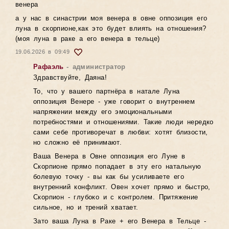
венера
а у нас в синастрии моя венера в овне оппозиция его
луна в скорпионе,как это будет влиять на отношения?
(моя луна в раке а его венера в тельце)
19.06.2026 в 09:49
Рафаэль
- администратор
Здравствуйте, Даяна!
То, что у вашего партнёра в натале Луна
оппозиция Венере - уже говорит о внутреннем
напряжении между его эмоциональными
потребностями и отношениями. Такие люди нередко
сами себе противоречат в любви: хотят близости,
но сложно её принимают.
Ваша Венера в Овне оппозиция его Луне в
Скорпионе прямо попадает в эту его натальную
болевую точку - вы как бы усиливаете его
внутренний конфликт. Овен хочет прямо и быстро,
Скорпион - глубоко и с контролем. Притяжение
сильное, но и трений хватает.
Зато ваша Луна в Раке + его Венера в Тельце -