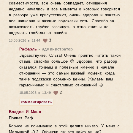
совместимости, все очень совпадает, отношения
недавно начались и все моменты о которых говорится
в разборе уже присутствуют, очень здорово и понятно
все написано и важные подсказки есть. Спасибо за
возможность глубже заглянуть в отношения и не
наделать глобальных ошибок.
3
18.05.2026 в 11:44
Рафаэль
- администратор
Здравствуйте, Ольга! Очень приятно читать такой
отзыв, спасибо большое 🙂 Здорово, что разбор
оказался точным и полезным именно в начале
отношений — это самый важный момент, когда
такие подсказки особенно ценны. Желаем вам
гармоничных и счастливых отношений! 🌙
2
18.05.2026 в 13:49
комментировать
Владос И Маня
Привет Раф
Корчое не пониманию в этой деляге ничего. У меня с
Малышкой -0.2. Объясни пж это кайф чи не?