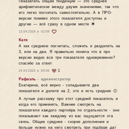
Показатель общей тенденции — это среднее
арифметическое между двумя значениями, так что
его легко посчитать самостоятельно. А в ПРО-
версии помимо этого показателя доступны и
другие — всё сразу в одном месте 🌟
13.04.2026 в 02:08
Kатя
А как среднюю посчитать, сложить и разделить на
3, или на два. Я правильно поняла что в про
версии видно все три показателя одновременно?
спасибо за ответ
1
24.04.2026 в 00:36
Рафаэль
- администратор
Екатерина, всё верно - складываете два
показателя и делите на 2, это и есть среднее 🙂
А лучше расскажу про этот средний показатель и
когда его применять. Важнее смотреть на
показатели каждого партнёра по отдельности - они
показывают как каждому из вас ощущается эта
связь. Общее среднее - скорее дополнение и
больше нужно на него смотреть при подборе дат