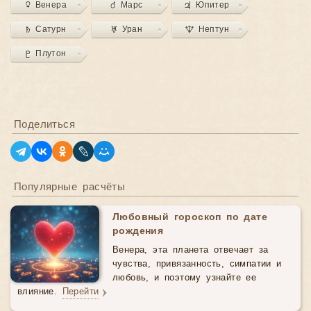
♀ Венера
♂ Марс
♃ Юпитер
♄ Сатурн
♅ Уран
♆ Нептун
♇ Плутон
Поделиться
Популярные расчёты
Любовный гороскоп по дате
рождения
Венера, эта планета отвечает за
чувства, привязанность, симпатии и
любовь, и поэтому узнайте ее
влияние.
Перейти