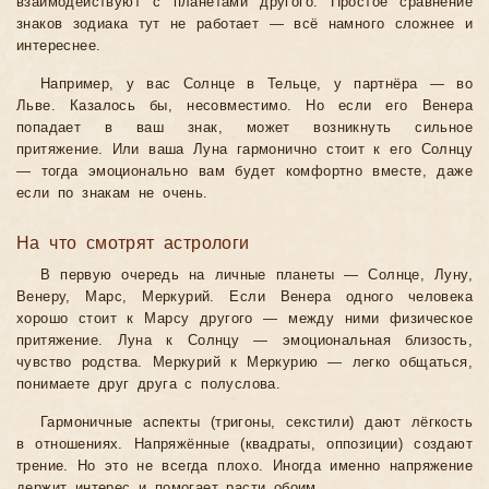
взаимодействуют с планетами другого. Простое сравнение
знаков зодиака тут не работает — всё намного сложнее и
интереснее.
Например, у вас Солнце в Тельце, у партнёра — во
Льве. Казалось бы, несовместимо. Но если его Венера
попадает в ваш знак, может возникнуть сильное
притяжение. Или ваша Луна гармонично стоит к его Солнцу
— тогда эмоционально вам будет комфортно вместе, даже
если по знакам не очень.
На что смотрят астрологи
В первую очередь на личные планеты — Солнце, Луну,
Венеру, Марс, Меркурий. Если Венера одного человека
хорошо стоит к Марсу другого — между ними физическое
притяжение. Луна к Солнцу — эмоциональная близость,
чувство родства. Меркурий к Меркурию — легко общаться,
понимаете друг друга с полуслова.
Гармоничные аспекты (тригоны, секстили) дают лёгкость
в отношениях. Напряжённые (квадраты, оппозиции) создают
трение. Но это не всегда плохо. Иногда именно напряжение
держит интерес и помогает расти обоим.