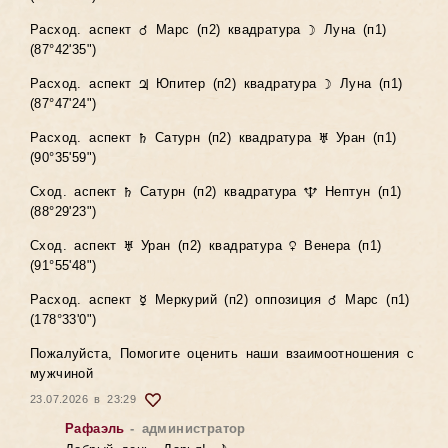
Расход. аспект ♂ Марс (п2) квадратура ☽ Луна (п1)
(87°42'35")
Расход. аспект ♃ Юпитер (п2) квадратура ☽ Луна (п1)
(87°47'24")
Расход. аспект ♄ Сатурн (п2) квадратура ♅ Уран (п1)
(90°35'59")
Сход. аспект ♄ Сатурн (п2) квадратура ♆ Нептун (п1)
(88°29'23")
Сход. аспект ♅ Уран (п2) квадратура ♀ Венера (п1)
(91°55'48")
Расход. аспект ☿ Меркурий (п2) оппозиция ♂ Марс (п1)
(178°33'0")
Пожалуйста, Помогите оценить наши взаимоотношения с
мужчиной
23.07.2026 в 23:29
Рафаэль
- администратор