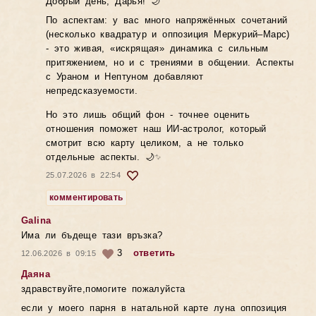
Добрый день, Дарья! 🌙
По аспектам: у вас много напряжённых сочетаний
(несколько квадратур и оппозиция Меркурий–Марс)
- это живая, «искрящая» динамика с сильным
притяжением, но и с трениями в общении. Аспекты
с Ураном и Нептуном добавляют
непредсказуемости.
Но это лишь общий фон - точнее оценить
отношения поможет наш ИИ-астролог, который
смотрит всю карту целиком, а не только
отдельные аспекты. 🌙✨
25.07.2026 в 22:54
комментировать
Galina
Има ли бъдеще тази връзка?
3
ответить
12.06.2026 в 09:15
Даяна
здравствуйте,помогите пожалуйста
если у моего парня в натальной карте луна оппозиция