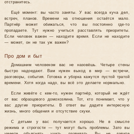
отстранитесь.
Ещё момент: вы часто заняты. У вас всегда куча дел,
встреч, планов. Времени на отношения остаётся мало.
Партнёр может обижаться, что вы постоянно где-то
пропадаете. Тут нужно учиться расставлять приоритеты.
Если человек важен — находите время. Если не находите
— может, он не так уж важен?
Про дом и быт
Домашним человеком вас не назовёшь. Четыре стены
быстро надоедают. Вам нужен выход в мир — встречи,
разговоры, события. Готовка и уборка кажутся пустой тратой
времени. Хотя когда надо, вы всё это делаете нормально.
Если живёте с кем-то, нужен партнёр, который не ждёт
от вас образцового домохозяина. Тот, кто понимает, что у
вас другие приоритеты. В ответ вы дадите интересную
жизнь, много общения и отсутствие скуки.
С детьми у вас получается хорошо. Не в смысле
режима и строгости — тут могут быть проблемы. Зато вы
умеете объяснять, учить, развивать. Вы не давите