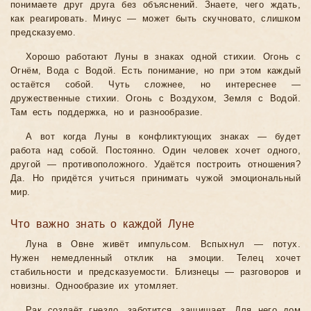
понимаете друг друга без объяснений. Знаете, чего ждать,
как реагировать. Минус — может быть скучновато, слишком
предсказуемо.
Хорошо работают Луны в знаках одной стихии. Огонь с
Огнём, Вода с Водой. Есть понимание, но при этом каждый
остаётся собой. Чуть сложнее, но интереснее —
дружественные стихии. Огонь с Воздухом, Земля с Водой.
Там есть поддержка, но и разнообразие.
А вот когда Луны в конфликтующих знаках — будет
работа над собой. Постоянно. Один человек хочет одного,
другой — противоположного. Удаётся построить отношения?
Да. Но придётся учиться принимать чужой эмоциональный
мир.
Что важно знать о каждой Луне
Луна в Овне живёт импульсом. Вспыхнул — потух.
Нужен немедленный отклик на эмоции. Телец хочет
стабильности и предсказуемости. Близнецы — разговоров и
новизны. Однообразие их утомляет.
Рак создаёт гнездо, заботится, защищает. Для него дом