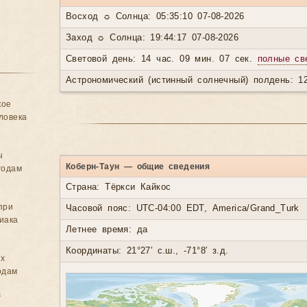
Восход ☼ Солнца: 05:35:10 07-08-2026
Заход ☼ Солнца: 19:44:17 07-08-2026
Световой день: 14 час. 09 мин. 07 сек.
полные св
Астрономический (истинный солнечный) полдень: 12
кое
ловека
ы
Коберн-Таун — общие сведения
годам
Страна: Тёркси Кайкос
при
Часовой пояс: UTC-04:00 EDT, America/Grand_Turk
иака
Летнее время: да
Координаты: 21°27′ с.ш., -71°8′ з.д.
ых
одам
в