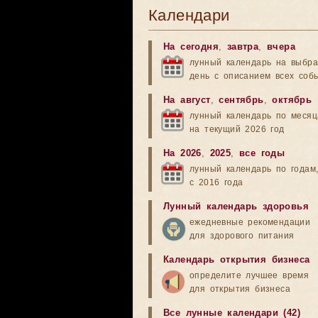
Календари
На сегодня
,
завтра
,
вчера
лунный календарь на выбр
день с описанием всех соб
На август
,
сентябрь
,
октябрь
лунный календарь по меся
на текущий 2026 год
На 2026
,
2025
,
все годы
лунный календарь по годам
с 2016 года
Лунный календарь здоровья
ежедневные рекомендации
для здорового питания
Календарь открытия бизнеса
определите лучшее время
для открытия бизнеса
Все лунные календари (42)