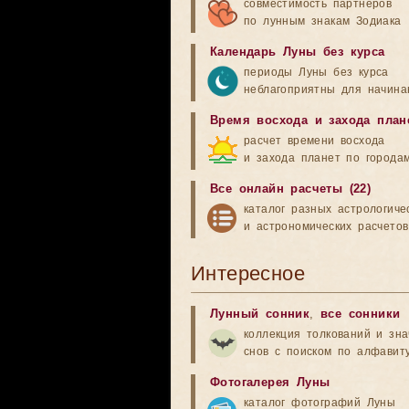
совместимость партнеров
по лунным знакам Зодиака
Календарь Луны без курса
периоды Луны без курса
неблагоприятны для начина
Время восхода и захода план
расчет времени восхода
и захода планет по города
Все онлайн расчеты (22)
каталог разных астрологиче
и астрономических расчетов
Интересное
Лунный сонник
,
все сонники
коллекция толкований и зн
снов с поиском по алфавит
Фотогалерея Луны
каталог фотографий Луны