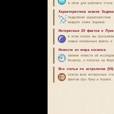
и обои для рабочего стола
Характеристика знаков Зодиак
подробная характеристика
каждого знака Зодиака
Интересные 20 фактов о Луне
в этом списке мы расскаже
самые необычные факты о 
Новости из мира космоса
свежие новости об исследо
Космоса, о полетах на Мар
Все статьи по астрологии (50)
список всех интересных ста
фактов про Луну и Космос