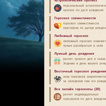
Астрологический прогноз
персональный астрологичес
прогноз по дате рождения
Гороскоп совместимости
гороскоп совместимости
партнеров по датам рожде
Любовный гороскоп
любовный гороскоп поможет
лучше разобраться в себе
Лунный день рождения
расчет лунного дня и знака
Зодиака в день вашего рож
Восточный гороскоп рождени
знак гороскопа закрепляетс
за человеком при его рожд
Все онлайн гороскопы (20)
расчет индивидуальных
гороскопов по дате рожден