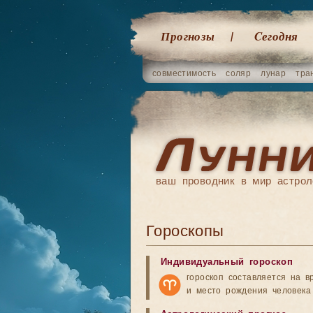
Прогнозы
Cегодня
совместимость
соляр
лунар
тра
ваш проводник в мир астрол
Гороскопы
Индивидуальный гороскоп
гороскоп составляется на в
и место рождения человека