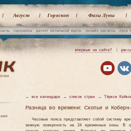
Август
Гороскоп
Фазы Луны
нзиты
гороскопы
расчет натальной карты
онлайн расчеты
луна 
впервые на сайте?
|
расс
огии
←
все календари
←
список стран
←
Тёркси Кайко
Разница во времени: Скопье и Коберн
ремя
Часовые пояса представляют собой систему вр
земную поверхность на 24 временные зоны. В гр