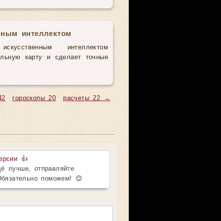
нным интеллектом
усственным интеллектом
альную карту и сделает точные
42
гороскопы 20
расчеты 22 →
ерсии
👍
ё лучше, отправляйте
Обязательно поможем! 😊