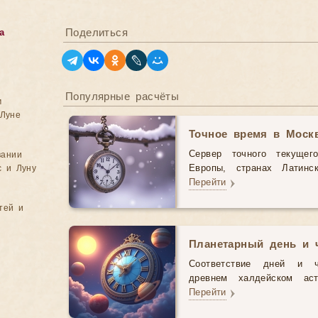
Поделиться
а
Популярные расчёты
м
Луне
Точное время в Моск
Сервер точного текущег
вании
с и Луну
Европы, странах Латинс
Перейти
тей и
Планетарный день и 
Соответствие дней и 
древнем халдейском аст
Перейти