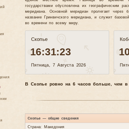
единое местное время. Разница во времени 
государствами обусловлена их географическим рас
кий
меридиана. Основной меридиан пролегает через б
название Гринвичского меридиана, и служит базово
во времени по всему миру.
ния
Скопье
Коб
16:31:26
1
Пятница, 7 Августа 2026
Пят
дения
В Скопье ровно на 6 часов больше, чем в 
я
я
ении
Скопье — общие сведения
ия
Страна: Македония