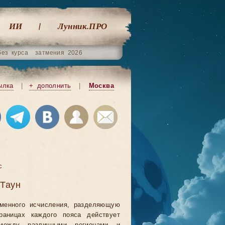
ИИ
Лунник.ПРО
без курса
затмения 2026
ылка
|
+ дополнить
|
Москва
с
-Таун
еменного исчисления, разделяющую
аницах каждого пояса действует