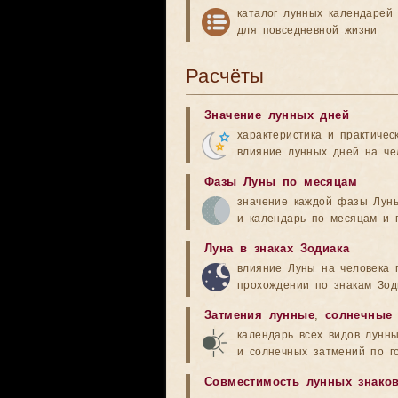
каталог лунных календарей
для повседневной жизни
Расчёты
Значение лунных дней
характеристика и практичес
влияние лунных дней на че
Фазы Луны по месяцам
значение каждой фазы Лун
и календарь по месяцам и 
Луна в знаках Зодиака
влияние Луны на человека 
прохождении по знакам Зод
Затмения лунные
,
солнечные
календарь всех видов лунн
и солнечных затмений по г
Совместимость лунных знако