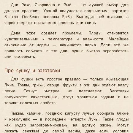
Дни Рака, Скорпиона и Рыб — не лучший выбор для
долгого хранения. Урожай получается водянистым, портится
быстро. Особенно коварны Рыбы. Выглядит всё отлично, а
через неделю появляется плесень или гниль.
Дева тоже создаёт проблемы. Плоды становятся
чувствительными к температуре и влажности. Малейшее
отклонение от нормы — начинается порча. Если всё же
пришлось собирать в эти дни, лучше быстро переработать
или заморозить.
Про сушку и заготовки
Для сушки есть простое правило — только убывающая
Луна. Травы, грибы, овощи, фрукты в эти дни отдают влагу
легче. Сохнут быстрее, не плесневеют. Заготовки
получаются качественные, могут храниться годами и не
теряют полезных свойств.
Тыквы, кабачки, позднюю капусту лучше собирать ближе
к новолунию — в последней четверти Луны. Такие плоды
как будто запрограммированы на долгую жизнь. Могут
лежать свежими до самой весны, даже если условия