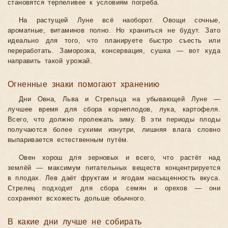
становятся терпеливее к условиям погреба.
На растущей Луне всё наоборот. Овощи сочные,
ароматные, витаминов полно. Но храниться не будут. Зато
идеально для того, что планируете быстро съесть или
переработать. Заморозка, консервация, сушка — вот куда
направить такой урожай.
Огненные знаки помогают хранению
Дни Овна, Льва и Стрельца на убывающей Луне —
лучшее время для сбора корнеплодов, лука, картофеля.
Всего, что должно пролежать зиму. В эти периоды плоды
получаются более сухими изнутри, лишняя влага словно
выпаривается естественным путём.
Овен хорош для зерновых и всего, что растёт над
землёй — максимум питательных веществ концентрируется
в плодах. Лев даёт фруктам и ягодам насыщенность вкуса.
Стрелец подходит для сбора семян и орехов — они
сохраняют всхожесть дольше обычного.
В какие дни лучше не собирать