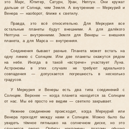
это Марс, Юпитер, Сатурн, Уран, Нептун. Они кружат
дальше от Солнца, чем Земля. А внутренние — Меркурий и
Венера — наоборот, ближе к светилу.
Правда, это всё относительно. Для Меркурия все
остальные планеты будут внешними. А для далёкого
Нептуна — внутренними. Земля для Венеры — внешняя
планета, а для Марса — внутренняя.
Соединения бывают разные. Планета может встать на
одну линию с Солнцем. Или две планеты окажутся рядом
на небе. Иногда в такой «встрече» участвует Луна.
Астрономы в этих случаях не требуют идеального
совпадения — допускается погрешность в несколько
градусов.
У Меркурия и Венеры есть два типа соединений с
Солнцем. Верхнее — когда планета находится за Солнцем
от нас. Мы её просто не видим — светило закрывает.
Нижнее соединение происходит, когда Меркурий или
Венера проходят между нами и Солнцем. Можно было бы
увидеть тёмное пятнышко на солнечном диске, но это
случается редко. Орбиты наклонены, поэтому обычно