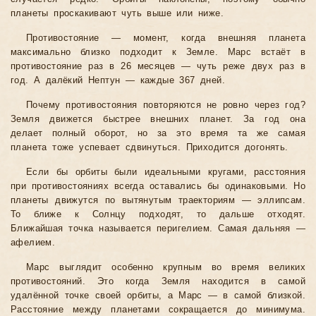
планеты проскакивают чуть выше или ниже.
Противостояние — момент, когда внешняя планета
максимально близко подходит к Земле. Марс встаёт в
противостояние раз в 26 месяцев — чуть реже двух раз в
год. А далёкий Нептун — каждые 367 дней.
Почему противостояния повторяются не ровно через год?
Земля движется быстрее внешних планет. За год она
делает полный оборот, но за это время та же самая
планета тоже успевает сдвинуться. Приходится догонять.
Если бы орбиты были идеальными кругами, расстояния
при противостояниях всегда оставались бы одинаковыми. Но
планеты движутся по вытянутым траекториям — эллипсам.
То ближе к Солнцу подходят, то дальше отходят.
Ближайшая точка называется перигелием. Самая дальняя —
афелием.
Марс выглядит особенно крупным во время великих
противостояний. Это когда Земля находится в самой
удалённой точке своей орбиты, а Марс — в самой близкой.
Расстояние между планетами сокращается до минимума.