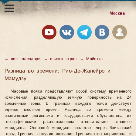
Москва
←
все календари
←
список стран
←
Майотта
Разница во времени: Рио-Де-Жанейро и
Мамудзу
Часовые пояса представляют собой систему временного
исчисления, разделяющую земную поверхность на 24
временные зоны. В границах каждого пояса действует
единое местное время. Разница во времени между
различными регионами и государствами обусловлена их
географическим расположением относительно главного
меридиана. Основной меридиан пролегает через британский
город Гринвич, получив название Гринвичского меридиана, и