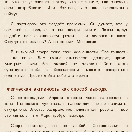
то, что не устраивает, потому что не знаете, как озвучить
свои потребности. Или боитесь, что вас неправильно
поймут.
С партнёром это создаёт проблемы. Он думает, что у
вас всё в порядке, а вы внутри кипите. Потом вдруг
выдаёте всё скопившееся разом — и человек в шоке.
Откуда это взялось? А вы копили. Месяцами.
В интимной сфере тоже свои особенности. Спонтанность
— не ваше. Вам нужна атмосфера, доверие, время.
Быстрые связи без эмоций не заходят. Зато когда
чувствуете себя в безопасности, можете раскрыться
полностью. Просто дайте себе это время.
Физическая активность как способ выхода
С ретроградным Марсом энергия часто застревает в
теле. Вы можете чувствовать напряжение, но не понимать,
откуда оно. Злость, раздражение, непонятная тревога — всё
это сигналы, что Марс требует выхода.
Спорт помогает, но не любой. Соревнования и
агрессивные игры могут выматывать. А вот то, где важна