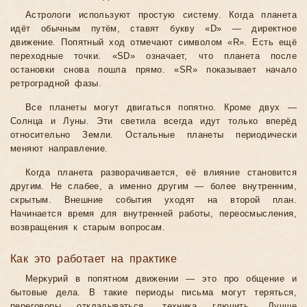
Астрологи используют простую систему. Когда планета
идёт обычным путём, ставят букву «D» — директное
движение. Попятный ход отмечают символом «R». Есть ещё
переходные точки. «SD» означает, что планета после
остановки снова пошла прямо. «SR» показывает начало
ретроградной фазы.
Все планеты могут двигаться попятно. Кроме двух —
Солнца и Луны. Эти светила всегда идут только вперёд
относительно Земли. Остальные планеты периодически
меняют направление.
Когда планета разворачивается, её влияние становится
другим. Не слабее, а именно другим — более внутренним,
скрытым. Внешние события уходят на второй план.
Начинается время для внутренней работы, переосмысления,
возвращения к старым вопросам.
Как это работает на практике
Меркурий в попятном движении — это про общение и
бытовые дела. В такие периоды письма могут теряться,
переговоры откладываться, техника глючить. Лучше