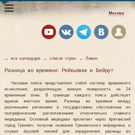
Москва
←
все календари
←
список стран
←
Ливан
Разница во времени: Рейкьявик и Бейрут
Часовые пояса представляют собой систему временного
исчисления, разделяющую земную поверхность на 24
временные зоны. В границах каждого пояса действует
единое местное время. Разница во времени между
различными регионами и государствами обусловлена их
географическим расположением относительно главного
меридиана. Основной меридиан пролегает через британский
город Гринвич, получив название Гринвичского меридиана, и
служит базовой линией для определения разницы во