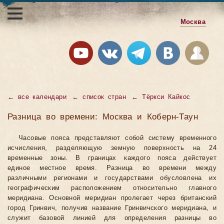
Москва
←
все календари
←
список стран
←
Тёркси Кайкос
Разница во времени: Москва и Коберн-Таун
Часовые пояса представляют собой систему временного
исчисления, разделяющую земную поверхность на 24
временные зоны. В границах каждого пояса действует
единое местное время. Разница во времени между
различными регионами и государствами обусловлена их
географическим расположением относительно главного
меридиана. Основной меридиан пролегает через британский
город Гринвич, получив название Гринвичского меридиана, и
служит базовой линией для определения разницы во