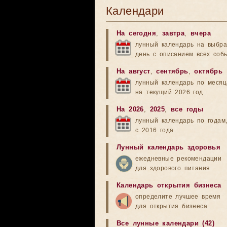
Календари
На сегодня
,
завтра
,
вчера
лунный календарь на выбр
день с описанием всех соб
На август
,
сентябрь
,
октябрь
лунный календарь по меся
на текущий 2026 год
На 2026
,
2025
,
все годы
лунный календарь по годам
с 2016 года
Лунный календарь здоровья
ежедневные рекомендации
для здорового питания
Календарь открытия бизнеса
определите лучшее время
для открытия бизнеса
Все лунные календари (42)