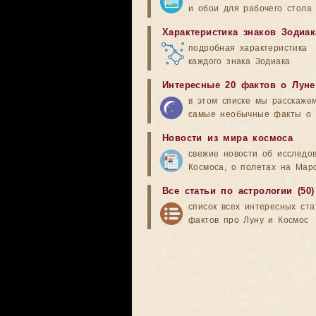
и обои для рабочего стола
Характеристика знаков Зодиак
подробная характеристика
каждого знака Зодиака
Интересные 20 фактов о Луне
в этом списке мы расскаже
самые необычные факты о 
Новости из мира космоса
свежие новости об исследо
Космоса, о полетах на Мар
Все статьи по астрологии (50)
список всех интересных ста
фактов про Луну и Космос