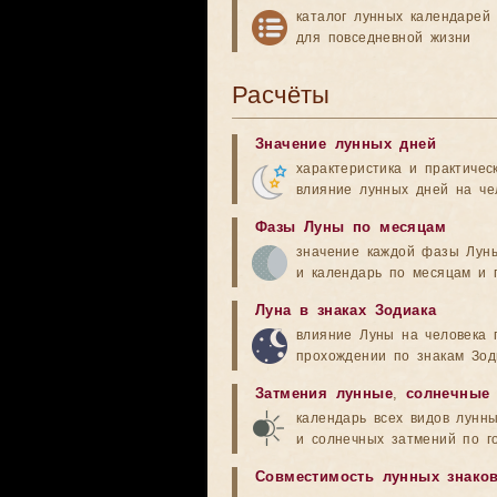
каталог лунных календарей
для повседневной жизни
Расчёты
Значение лунных дней
характеристика и практичес
влияние лунных дней на че
Фазы Луны по месяцам
значение каждой фазы Лун
и календарь по месяцам и 
Луна в знаках Зодиака
влияние Луны на человека 
прохождении по знакам Зод
Затмения лунные
,
солнечные
календарь всех видов лунн
и солнечных затмений по г
Совместимость лунных знако