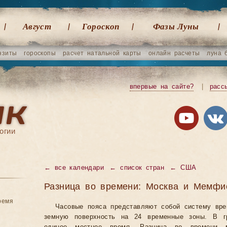
Август
Гороскоп
Фазы Луны
нзиты
гороскопы
расчет натальной карты
онлайн расчеты
луна 
впервые на сайте?
|
расс
огии
←
все календари
←
список стран
←
США
Разница во времени: Москва и Мемфи
ремя
Часовые пояса представляют собой систему вр
земную поверхность на 24 временные зоны. В гр