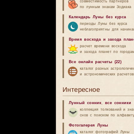
совместимость партнеров
по лунным знакам Зодиака
Календарь Луны без курса
периоды Луны без курса
неблагоприятны для начина
Время восхода и захода план
расчет времени восхода
и захода планет по города
Все онлайн расчеты (22)
каталог разных астрологиче
и астрономических расчетов
Интересное
Лунный сонник
,
все сонники
коллекция толкований и зн
снов с поиском по алфавит
Фотогалерея Луны
каталог фотографий Луны