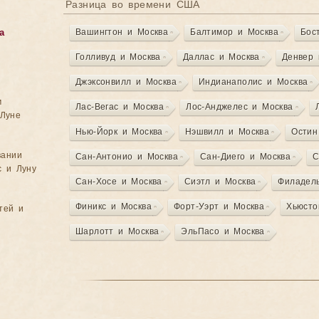
Разница во времени США
Вашингтон и Москва
Балтимор и Москва
Бос
а
Голливуд и Москва
Даллас и Москва
Денвер 
Джэксонвилл и Москва
Индианаполис и Москва
м
Лас-Вегас и Москва
Лос-Анджелес и Москва
Луне
Нью-Йорк и Москва
Нэшвилл и Москва
Остин
вании
Сан-Антонио и Москва
Сан-Диего и Москва
С
с и Луну
Сан-Хосе и Москва
Сиэтл и Москва
Филадел
Финикс и Москва
Форт-Уэрт и Москва
Хьюсто
тей и
Шарлотт и Москва
ЭльПасо и Москва