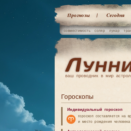
Прогнозы
Cегодня
совместимость
соляр
лунар
тра
ваш проводник в мир астрол
Гороскопы
Индивидуальный гороскоп
гороскоп составляется на в
и место рождения человека