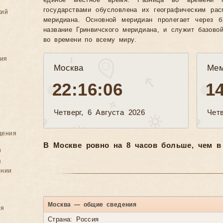
единое местное время. Разница во времени 
государствами обусловлена их географическим рас
кий
меридиана. Основной меридиан пролегает через б
название Гринвичского меридиана, и служит базово
во времени по всему миру.
ния
Москва
Ме
22:16:09
1
Четверг, 6 Августа 2026
Четв
дения
В Москве ровно на 8 часов больше, чем в
я
я
ении
Москва — общие сведения
ия
Страна: Россия