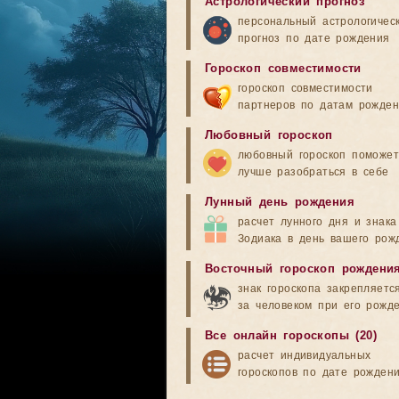
Астрологический прогноз
персональный астрологичес
прогноз по дате рождения
Гороскоп совместимости
гороскоп совместимости
партнеров по датам рожде
Любовный гороскоп
любовный гороскоп поможет
лучше разобраться в себе
Лунный день рождения
расчет лунного дня и знака
Зодиака в день вашего рож
Восточный гороскоп рождени
знак гороскопа закрепляетс
за человеком при его рожд
Все онлайн гороскопы (20)
расчет индивидуальных
гороскопов по дате рожден