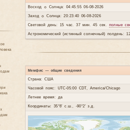
Восход ☼ Солнца: 04:45:55 06-08-2026
Заход ☼ Солнца: 20:23:40 06-08-2026
Световой день: 15 час. 37 мин. 45 сек.
полные св
Астрономический (истинный солнечный) полдень: 12
кое
ловека
ы
Мемфис — общие сведения
годам
Страна: США
при
Часовой пояс: UTC-05:00 CDT, America/Chicago
иака
Летнее время: да
Координаты: 35°8′ с.ш., -90°2′ з.д.
ых
одам
в