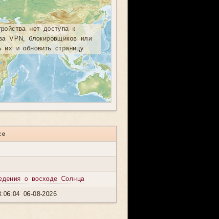
тройства нет доступа к
-за VPN, блокировщиков или
ь их и обновить страницу.
се
едения о восходе Солнца
:06:04 06-08-2026