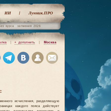
ИИ
Лунник.ПРО
без курса
затмения 2026
ылка
|
+ дополнить
|
Москва
с
еменного исчисления, разделяющую
аницах каждого пояса действует