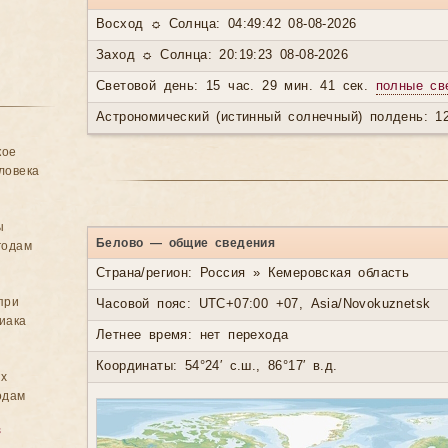
Восход ☼ Солнца: 04:49:42 08-08-2026
Заход ☼ Солнца: 20:19:23 08-08-2026
Световой день: 15 час. 29 мин. 41 сек.
полные св
Астрономический (истинный солнечный) полдень: 12
кое
ловека
ы
Белово — общие сведения
годам
Страна/регион: Россия » Кемеровская область
при
Часовой пояс: UTC+07:00 +07, Asia/Novokuznetsk
иака
Летнее время: нет перехода
Координаты: 54°24′ с.ш., 86°17′ в.д.
ых
одам
в