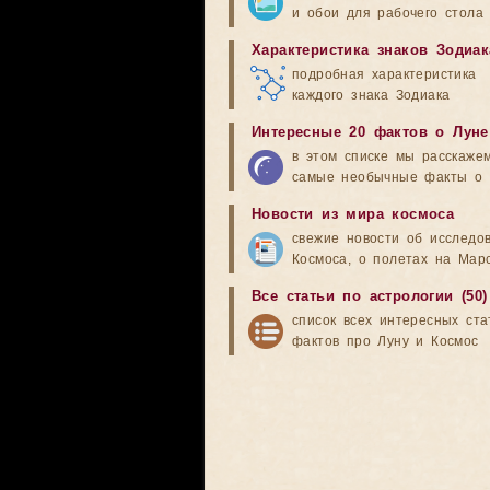
и обои для рабочего стола
Характеристика знаков Зодиак
подробная характеристика
каждого знака Зодиака
Интересные 20 фактов о Луне
в этом списке мы расскаже
самые необычные факты о 
Новости из мира космоса
свежие новости об исследо
Космоса, о полетах на Мар
Все статьи по астрологии (50)
список всех интересных ста
фактов про Луну и Космос