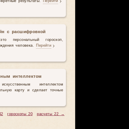
нкретные результаты.
Перейти
айн с расшифровкой
то персональный гороскоп,
ождения человека.
Перейти
нным интеллектом
усственным интеллектом
альную карту и сделает точные
42
гороскопы 20
расчеты 22 →