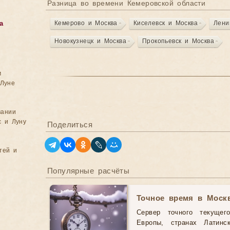
Разница во времени Кемеровской области
Кемерово и Москва
Киселевск и Москва
Лени
а
Новокузнецк и Москва
Прокопьевск и Москва
м
Луне
вании
с и Луну
Поделиться
тей и
Популярные расчёты
Точное время в Моск
Сервер точного текущег
Европы, странах Латинс