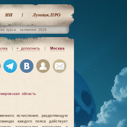
ИИ
Лунник.ПРО
без курса
затмения 2026
ылка
|
+ дополнить
|
Москва
емеровская область
еменного исчисления, разделяющую
аницах каждого пояса действует