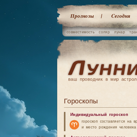
Прогнозы
Cегодня
совместимость
соляр
лунар
тра
ваш проводник в мир астрол
Гороскопы
Индивидуальный гороскоп
гороскоп составляется на в
и место рождения человека