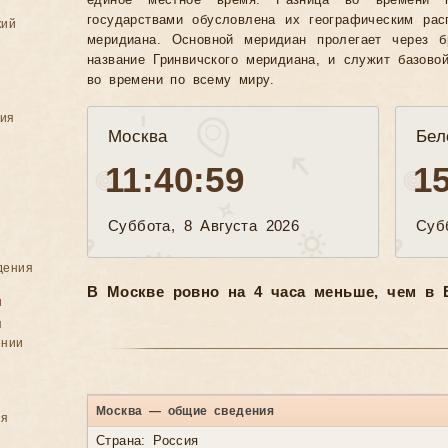
единое местное время. Разница во времени 
государствами обусловлена их географическим рас
кий
меридиана. Основной меридиан пролегает через б
название Гринвичского меридиана, и служит базово
во времени по всему миру.
ния
Москва
Бел
11:41:01
1
Суббота, 8 Августа 2026
Суб
дения
В Москве ровно на 4 часа меньше, чем в 
я
я
ении
Москва — общие сведения
ия
Страна: Россия