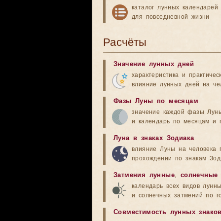
каталог лунных календарей
для повседневной жизни
Расчёты
Значение лунных дней
характеристика и практичес
влияние лунных дней на че
Фазы Луны по месяцам
значение каждой фазы Лун
и календарь по месяцам и 
Луна в знаках Зодиака
влияние Луны на человека 
прохождении по знакам Зод
Затмения лунные
,
солнечные
календарь всех видов лунн
и солнечных затмений по г
Совместимость лунных знако