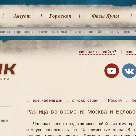
Август
Гороскоп
Фазы Луны
нзиты
гороскопы
расчет натальной карты
онлайн расчеты
луна 
впервые на сайте?
|
расс
огии
←
все календари
←
список стран
←
Россия
←
К
Разница во времени: Москва и Белово
ремя
Часовые пояса представляют собой систему вр
земную поверхность на 24 временные зоны. В гр