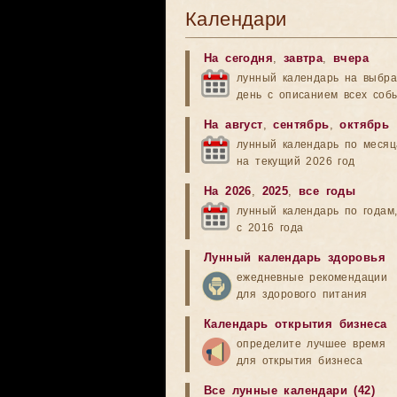
Календари
На сегодня
,
завтра
,
вчера
лунный календарь на выбр
день с описанием всех соб
На август
,
сентябрь
,
октябрь
лунный календарь по меся
на текущий 2026 год
На 2026
,
2025
,
все годы
лунный календарь по годам
с 2016 года
Лунный календарь здоровья
ежедневные рекомендации
для здорового питания
Календарь открытия бизнеса
определите лучшее время
для открытия бизнеса
Все лунные календари (42)