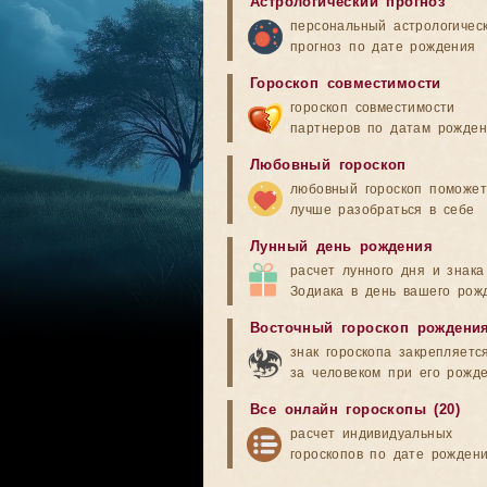
Астрологический прогноз
персональный астрологичес
прогноз по дате рождения
Гороскоп совместимости
гороскоп совместимости
партнеров по датам рожде
Любовный гороскоп
любовный гороскоп поможет
лучше разобраться в себе
Лунный день рождения
расчет лунного дня и знака
Зодиака в день вашего рож
Восточный гороскоп рождени
знак гороскопа закрепляетс
за человеком при его рожд
Все онлайн гороскопы (20)
расчет индивидуальных
гороскопов по дате рожден