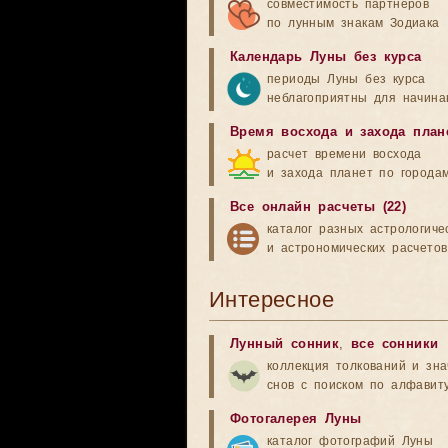
совместимость партнеров
по лунным знакам Зодиака
Календарь Луны без курса
периоды Луны без курса
неблагоприятны для начина
Время восхода и захода план
расчет времени восхода
и захода планет по города
Все онлайн расчеты (22)
каталог разных астрологиче
и астрономических расчетов
Интересное
Лунный сонник
,
все сонники
коллекция толкований и зн
снов с поиском по алфавит
Фотогалерея Луны
каталог фотографий Луны