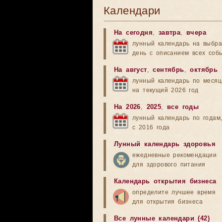
Календари
На сегодня
,
завтра
,
вчера
лунный календарь на выбр
день с описанием всех соб
На август
,
сентябрь
,
октябрь
лунный календарь по меся
на текущий 2026 год
На 2026
,
2025
,
все годы
лунный календарь по годам
с 2016 года
Лунный календарь здоровья
ежедневные рекомендации
для здорового питания
Календарь открытия бизнеса
определите лучшее время
для открытия бизнеса
Все лунные календари (42)