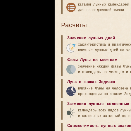
каталог лунных календарей
для повседневной жизни
Расчёты
Значение лунных дней
характеристика и практичес
влияние лунных дней на че
Фазы Луны по месяцам
значение каждой фазы Лун
и календарь по месяцам и 
Луна в знаках Зодиака
влияние Луны на человека 
прохождении по знакам Зод
Затмения лунные
,
солнечные
календарь всех видов лунн
и солнечных затмений по г
Совместимость лунных знако