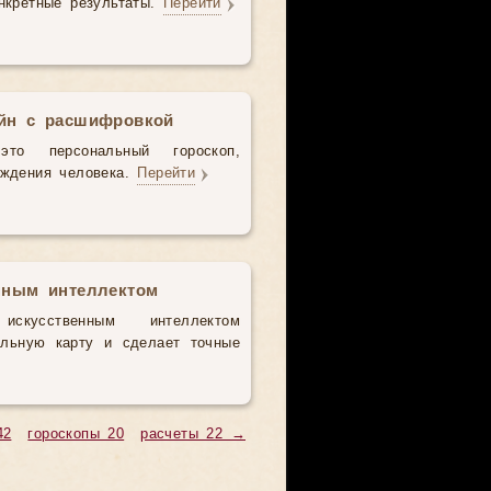
нкретные результаты.
Перейти
айн с расшифровкой
то персональный гороскоп,
ождения человека.
Перейти
нным интеллектом
усственным интеллектом
альную карту и сделает точные
42
гороскопы 20
расчеты 22 →