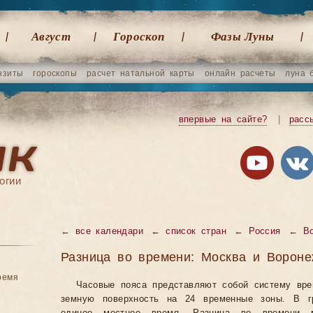
Август
Гороскоп
Фазы Луны
нзиты
гороскопы
расчет натальной карты
онлайн расчеты
луна 
впервые на сайте?
|
расс
огии
←
все календари
←
список стран
←
Россия
←
В
Разница во времени: Москва и Ворон
ремя
Часовые пояса представляют собой систему вр
земную поверхность на 24 временные зоны. В гр