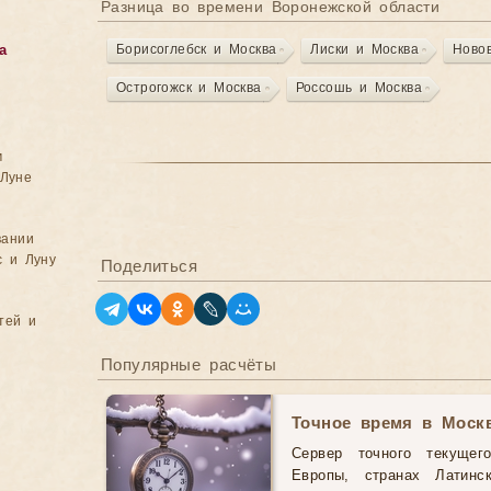
Разница во времени Воронежской области
Борисоглебск и Москва
Лиски и Москва
Ново
а
Острогожск и Москва
Россошь и Москва
м
Луне
вании
с и Луну
Поделиться
тей и
Популярные расчёты
Точное время в Моск
Сервер точного текущег
Европы, странах Латинс