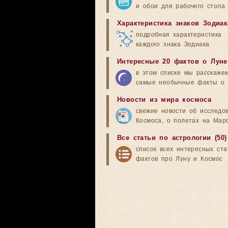
и обои для рабочего стола
Характеристика знаков Зодиак
подробная характеристика
каждого знака Зодиака
Интересные 20 фактов о Луне
в этом списке мы расскаже
самые необычные факты о 
Новости из мира космоса
свежие новости об исследо
Космоса, о полетах на Мар
Все статьи по астрологии (50)
список всех интересных ста
фактов про Луну и Космос