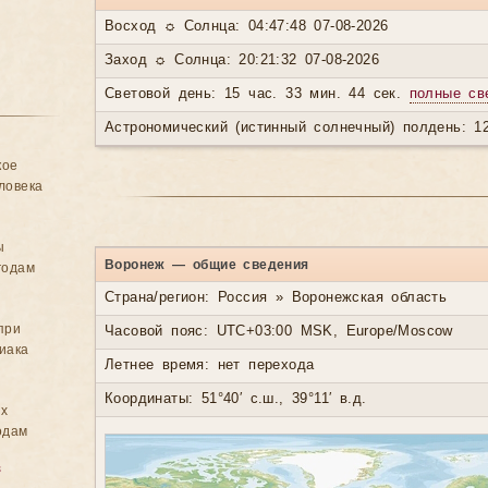
Восход ☼ Солнца: 04:47:48 07-08-2026
Заход ☼ Солнца: 20:21:32 07-08-2026
Световой день: 15 час. 33 мин. 44 сек.
полные св
Астрономический (истинный солнечный) полдень: 12
кое
ловека
ы
Воронеж — общие сведения
годам
Страна/регион: Россия » Воронежская область
при
Часовой пояс: UTC+03:00 MSK, Europe/Moscow
иака
Летнее время: нет перехода
Координаты: 51°40′ с.ш., 39°11′ в.д.
ых
одам
в