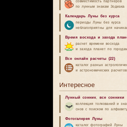
совместимость партнеров
по лунным знакам Зодиака
Календарь Луны без курса
периоды Луны без курса
неблагоприятны для начина
Время восхода и захода план
расчет времени восхода
и захода планет по города
Все онлайн расчеты (22)
каталог разных астрологиче
и астрономических расчетов
Интересное
Лунный сонник
,
все сонники
коллекция толкований и зн
снов с поиском по алфавит
Фотогалерея Луны
каталог фотографий Луны