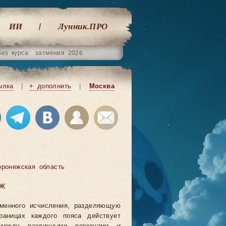
ИИ
Лунник.ПРО
без курса
затмения 2026
ылка
|
+ дополнить
|
Москва
оронежская область
еж
еменного исчисления, разделяющую
аницах каждого пояса действует