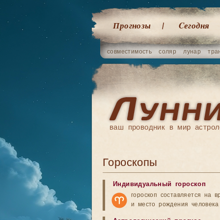
Прогнозы
Cегодня
совместимость
соляр
лунар
тра
ваш проводник в мир астрол
Гороскопы
Индивидуальный гороскоп
гороскоп составляется на в
и место рождения человека