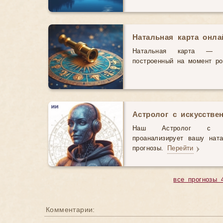
Натальная карта онл
Натальная карта — э
построенный на момент р
Астролог с искусстве
Наш Астролог с иск
проанализирует вашу нат
прогнозы.
Перейти
все прогнозы 
Комментарии: