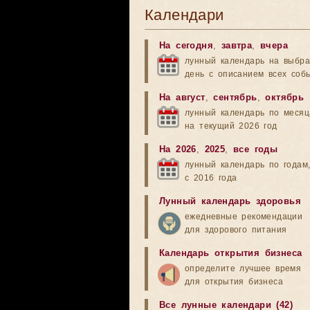
Календари
На сегодня
,
завтра
,
вчера
лунный календарь на выбр
день с описанием всех соб
На август
,
сентябрь
,
октябрь
лунный календарь по меся
на текущий 2026 год
На 2026
,
2025
,
все годы
лунный календарь по годам
с 2016 года
Лунный календарь здоровья
ежедневные рекомендации
для здорового питания
Календарь открытия бизнеса
определите лучшее время
для открытия бизнеса
Все лунные календари (42)