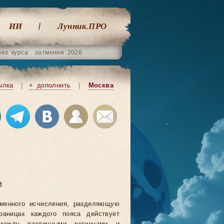
ИИ
Лунник.ПРО
без курса
затмения 2026
ылка
|
+ дополнить
|
Москва
и
еменного исчисления, разделяющую
аницах каждого пояса действует