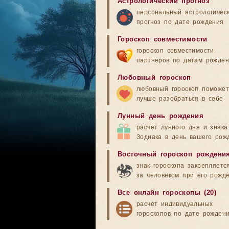
Астрологический прогноз
персональный астрологичес
прогноз по дате рождения
Гороскоп совместимости
гороскоп совместимости
партнеров по датам рожде
Любовный гороскоп
любовный гороскоп поможет
лучше разобраться в себе
Лунный день рождения
расчет лунного дня и знака
Зодиака в день вашего рож
Восточный гороскоп рождени
знак гороскопа закрепляетс
за человеком при его рожд
Все онлайн гороскопы (20)
расчет индивидуальных
гороскопов по дате рожден