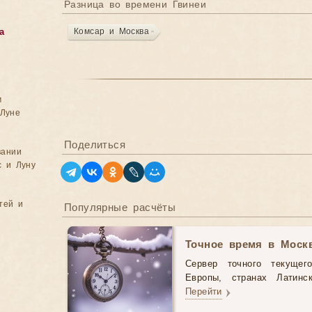
Разница во времени Гвинеи
Комсар и Москва
а
м
Луне
Поделиться
вании
с и Луну
тей и
Популярные расчёты
Точное время в Моск
Сервер точного текущег
Европы, странах Латинс
Перейти