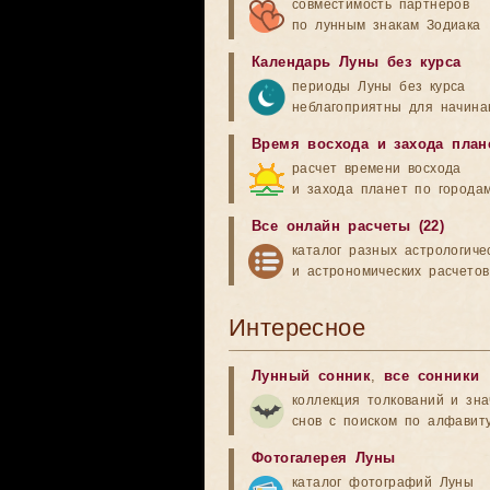
совместимость партнеров
по лунным знакам Зодиака
Календарь Луны без курса
периоды Луны без курса
неблагоприятны для начина
Время восхода и захода план
расчет времени восхода
и захода планет по города
Все онлайн расчеты (22)
каталог разных астрологиче
и астрономических расчетов
Интересное
Лунный сонник
,
все сонники
коллекция толкований и зн
снов с поиском по алфавит
Фотогалерея Луны
каталог фотографий Луны