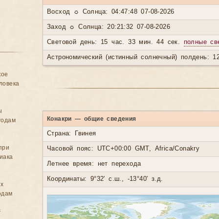
Восход ☼ Солнца: 04:47:48 07-08-2026
Заход ☼ Солнца: 20:21:32 07-08-2026
Световой день: 15 час. 33 мин. 44 сек.
полные св
Астрономический (истинный солнечный) полдень: 12
кое
ловека
ы
Конакри — общие сведения
годам
Страна: Гвинея
при
Часовой пояс: UTC+00:00 GMT, Africa/Conakry
иака
Летнее время: нет перехода
Координаты: 9°32′ с.ш., -13°40′ з.д.
ых
одам
в