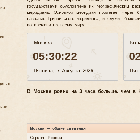
единое местное время. Разница во времени 
государствами обусловлена их географическим рас
кий
меридиана. Основной меридиан пролегает через б
название Гринвичского меридиана, и служит базово
во времени по всему миру.
ния
Москва
Кон
05:30:25
0
Пятница, 7 Августа 2026
Пят
дения
В Москве ровно на 3 часа больше, чем в К
я
я
ении
Москва — общие сведения
ия
Страна: Россия