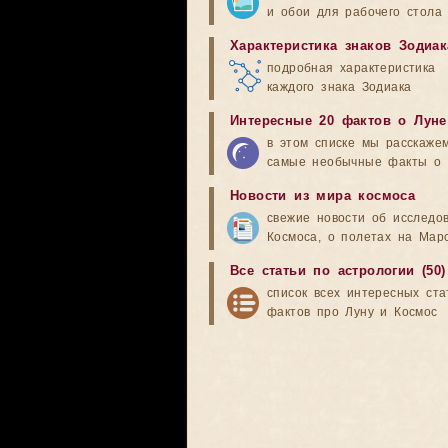
и обои для рабочего стола
Характеристика знаков Зодиак
подробная характеристика
каждого знака Зодиака
Интересные 20 фактов о Луне
в этом списке мы расскаже
самые необычные факты о 
Новости из мира космоса
свежие новости об исследо
Космоса, о полетах на Мар
Все статьи по астрологии (50)
список всех интересных ста
фактов про Луну и Космос