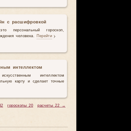
айн с расшифровкой
то персональный гороскоп,
ождения человека.
Перейти
нным интеллектом
усственным интеллектом
альную карту и сделает точные
42
гороскопы 20
расчеты 22 →