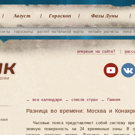
Август
Гороскоп
Фазы Луны
нзиты
гороскопы
расчет натальной карты
онлайн расчеты
луна 
впервые на сайте?
|
расс
огии
←
все календари
←
список стран
←
Гвинея
Разница во времени: Москва и Конакр
ремя
Часовые пояса представляют собой систему вр
земную поверхность на 24 временные зоны. В гр