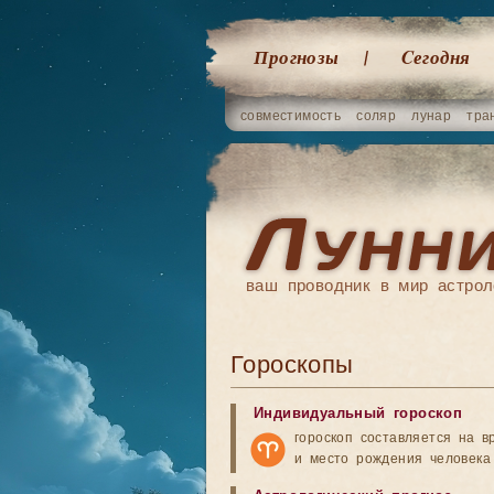
Прогнозы
Cегодня
совместимость
соляр
лунар
тра
ваш проводник в мир астрол
Гороскопы
Индивидуальный гороскоп
гороскоп составляется на в
и место рождения человека