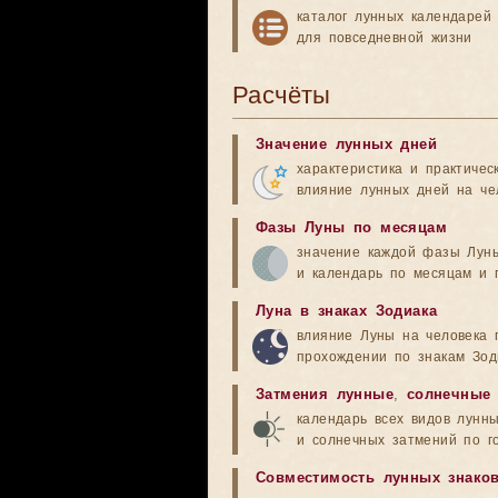
каталог лунных календарей
для повседневной жизни
Расчёты
Значение лунных дней
характеристика и практичес
влияние лунных дней на че
Фазы Луны по месяцам
значение каждой фазы Лун
и календарь по месяцам и 
Луна в знаках Зодиака
влияние Луны на человека 
прохождении по знакам Зод
Затмения лунные
,
солнечные
календарь всех видов лунн
и солнечных затмений по г
Совместимость лунных знако