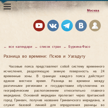
Москва
←
все календари
←
список стран
←
Буркина-Фасо
Разница во времени: Псков и Уагадугу
Часовые пояса представляют собой систему временного
исчисления, разделяющую земную поверхность на 24
временные зоны. В границах каждого пояса действует
единое местное время. Разница во времени между
различными регионами и государствами обусловлена их
географическим расположением относительно главного
меридиана. Основной меридиан пролегает через британский
город Гринвич, получив название Гринвичского меридиана, и
служит базовой линией для определения разницы во