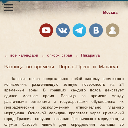
Москва
←
все календари
←
список стран
←
Никарагуа
Разница во времени: Порт-о-Пренс и Манагуа
Часовые пояса представляют собой систему временного
исчисления, разделяющую земную поверхность на 24
временные зоны. В границах каждого пояса действует
единое местное время. Разница во времени между
различными регионами и государствами обусловлена их
географическим расположением относительно главного
меридиана. Основной меридиан пролегает через британский
город Гринвич, получив название Гринвичского меридиана, и
служит базовой линией для определения разницы во