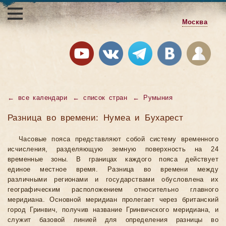
Москва
←
все календари
←
список стран
←
Румыния
Разница во времени: Нумеа и Бухарест
Часовые пояса представляют собой систему временного
исчисления, разделяющую земную поверхность на 24
временные зоны. В границах каждого пояса действует
единое местное время. Разница во времени между
различными регионами и государствами обусловлена их
географическим расположением относительно главного
меридиана. Основной меридиан пролегает через британский
город Гринвич, получив название Гринвичского меридиана, и
служит базовой линией для определения разницы во